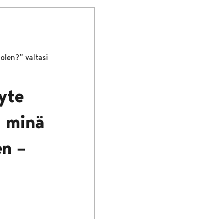
olen?” valtasi
yte
a minä
en –