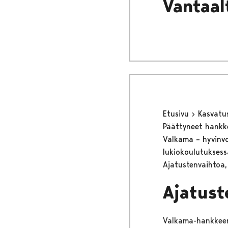
Vantaa
Etusivu
Kasvatu
Päättyneet hank
Valkama – hyvinvoi
lukiokoulutukses
Ajatustenvaihtoa,
Ajatust
Valkama-hankkeen