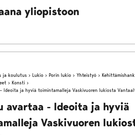
laana yliopistoon
s ja koulutus
Lukio
Porin lukio
Yhteistyö
Kehittämishan
keet
Konsti
– Ideoita ja hyviä toimintamalleja Vaskivuoren lukiosta Vantaa
 avartaa - Ideoita ja hyviä
amalleja Vaskivuoren lukios