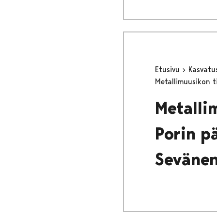
Etusivu
Kasvatu
Metallimuusikon ti
Metallim
Porin pä
Seväne