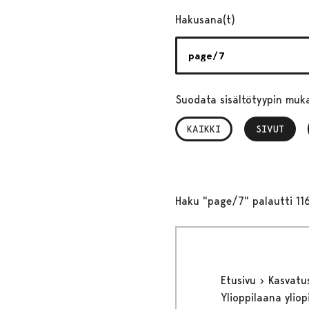
Hakusana(t)
Suodata sisältötyypin muk
KAIKKI
SIVUT
, VALITTU
Haku "page/7" palautti 11
Etusivu
Kasvatu
Ylioppilaana yliop