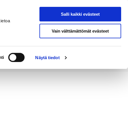
Salli kaikki evästeet
Tapahtumakalenteri
Hae sivustolta
ietoa
Vain välttämättömät evästeet
Työ ja
Kaupunki ja
rittäminen
hallinto
ti
Näytä tiedot