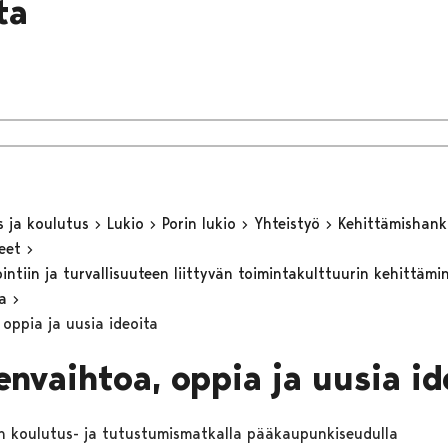
lta
s ja koulutus
Lukio
Porin lukio
Yhteistyö
Kehittämishan
keet
ntiin ja turvallisuuteen liittyvän toimintakulttuurin kehittämi
sa
 oppia ja uusia ideoita
envaihtoa, oppia ja uusia id
 koulutus- ja tutustumismatkalla pääkaupunkiseudulla