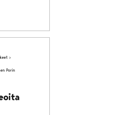
kkeet
nen Porin
eoita