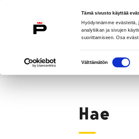
Siirry sisältöön
Tämä sivusto käyttää eväs
Suomeksi
Hyödynnämme evästeitä, jo
Etusivulle
analytiikan ja sivujen kä
suorittamiseen. Osa eväste
Asuminen ja
Kasvatu
ympäristö
koulu
Suostumuksen
Välttämätön
valinta
Hae
Etusivu
Hae