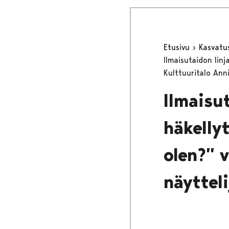
Etusivu
Kasvatu
Ilmaisutaidon lin
Kulttuuritalo Anni
Ilmaisu
häkelly
olen?” 
näyttel