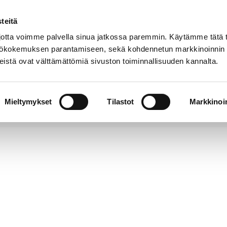
teitä
Puhelinluettelo
Anna palautetta
tta voimme palvella sinua jatkossa paremmin. Käytämme tätä t
yttökokemuksen parantamiseen, sekä kohdennetun markkinoinnin
istä ovat välttämättömiä sivuston toiminnallisuuden kannalta.
s ja
Vapaa-
Hyvinvointi
tus
aika
y
Mieltymykset
Tilastot
Markkinoin