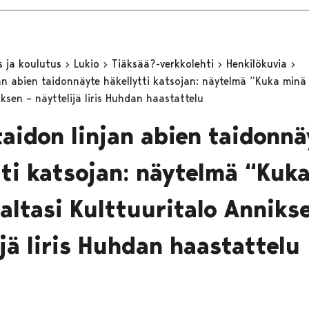
s ja koulutus
Lukio
Tiäksää?-verkkolehti
Henkilökuvia
jan abien taidonnäyte häkellytti katsojan: näytelmä “Kuka minä 
ksen – näyttelijä Iiris Huhdan haastattelu
taidon linjan abien taidonnä
tti katsojan: näytelmä “Kuk
valtasi Kulttuuritalo Anniks
ijä Iiris Huhdan haastattelu