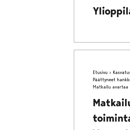
Ylioppi
Etusivu
Kasvatu
Päättyneet hank
Matkailu avartaa 
Matkailu
toimint