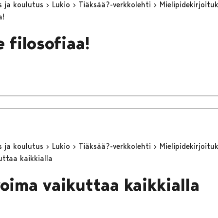
s ja koulutus
Lukio
Tiäksää?-verkkolehti
Mielipidekirjoitu
a!
 filosofiaa!
s ja koulutus
Lukio
Tiäksää?-verkkolehti
Mielipidekirjoitu
uttaa kaikkialla
voima vaikuttaa kaikkialla