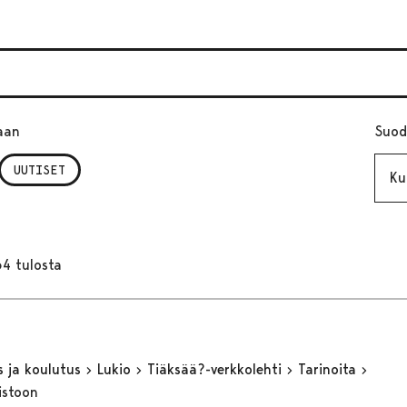
aan
Suod
Kuuk
UUTISET
64 tulosta
s ja koulutus
Lukio
Tiäksää?-verkkolehti
Tarinoita
istoon