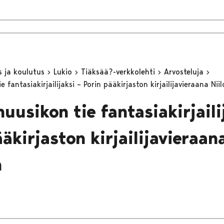
s ja koulutus
Lukio
Tiäksää?-verkkolehti
Arvosteluja
e fantasiakirjailijaksi – Porin pääkirjaston kirjailijavieraana Ni
uusikon tie fantasiakirjaili
äkirjaston kirjailijavieraana
n