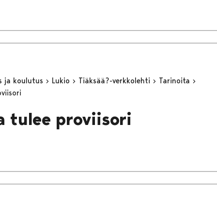
s ja koulutus
Lukio
Tiäksää?-verkkolehti
Tarinoita
viisori
 tulee proviisori