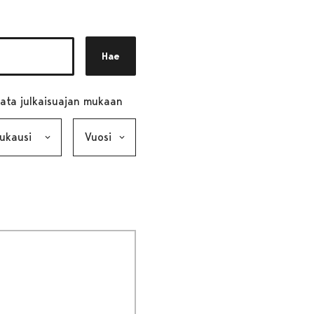
Hae
ata julkaisuajan mukaan
ausi, valinta lähettää lomakkeen
Vuosi, valinta lähettää lomakkeen