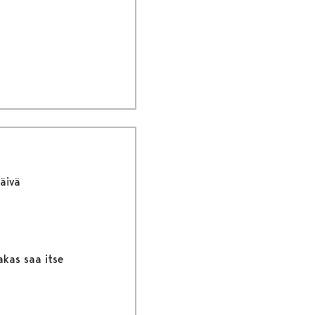
äivä
akas saa itse