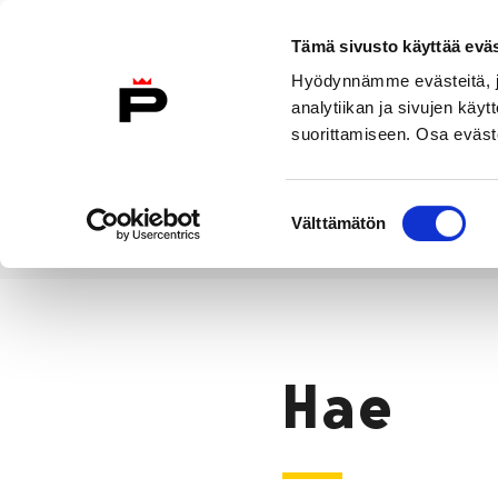
Siirry sisältöön
Tämä sivusto käyttää eväs
Suomeksi
Hyödynnämme evästeitä, jo
Etusivulle
analytiikan ja sivujen kä
suorittamiseen. Osa eväste
Asuminen ja
Kasvatu
ympäristö
koulu
Suostumuksen
Välttämätön
valinta
Hae
Etusivu
Hae