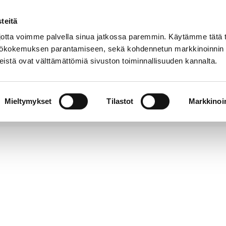
teitä
Puhelinluettelo
Anna palautetta
tta voimme palvella sinua jatkossa paremmin. Käytämme tätä t
yttökokemuksen parantamiseen, sekä kohdennetun markkinoinnin
istä ovat välttämättömiä sivuston toiminnallisuuden kannalta.
s ja
Vapaa-
Hyvinvointi
tus
aika
y
Mieltymykset
Tilastot
Markkinoin