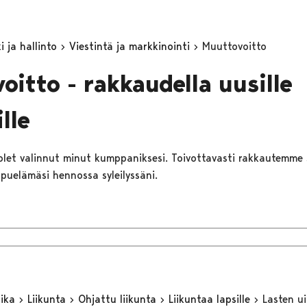
 ja hallinto
Viestintä ja markkinointi
Muuttovoitto
oitto - rakkaudella uusille
ille
 olet valinnut minut kumppaniksesi. Toivottavasti rakkautemme 
ppuelämäsi hennossa syleilyssäni.
aika
Liikunta
Ohjattu liikunta
Liikuntaa lapsille
Lasten u