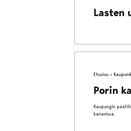
Lasten 
Etusivu
Kaupunki
Porin k
Kaupungin päätilie
kanavissa.