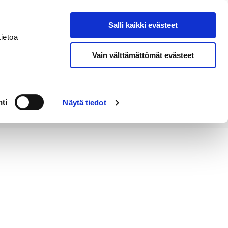
Salli kaikki evästeet
Tapahtumakalenteri
Hae sivustolta
ietoa
Vain välttämättömät evästeet
Työ ja
Kaupunki ja
rittäminen
hallinto
ti
Näytä tiedot