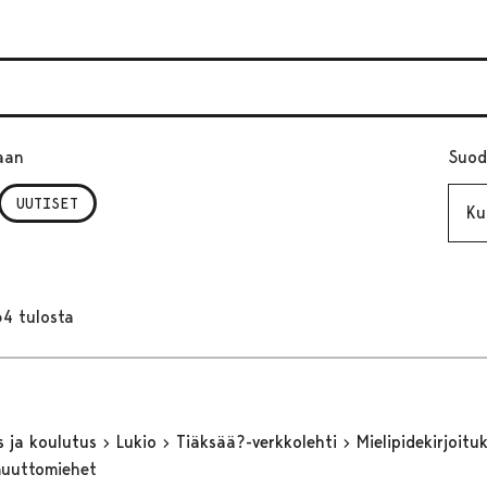
aan
Suod
Kuuk
UUTISET
64 tulosta
s ja koulutus
Lukio
Tiäksää?-verkkolehti
Mielipidekirjoitu
muuttomiehet