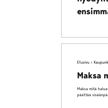
ensimmä
Etusivu
Kaupunki
Maksa m
Maksa mitä haluat
päättää sisäänpä