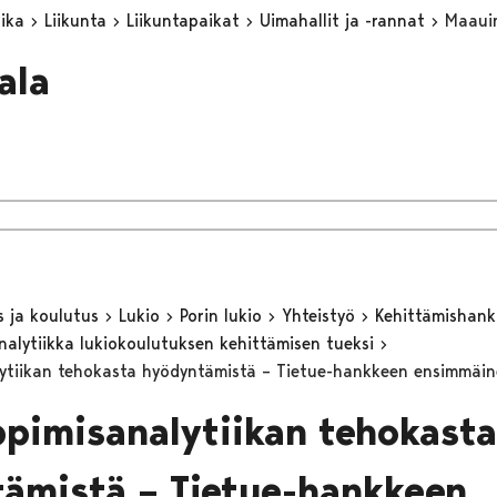
aika
Liikunta
Liikuntapaikat
Uimahallit ja -rannat
Maaui
ala
s ja koulutus
Lukio
Porin lukio
Yhteistyö
Kehittämishan
nalytiikka lukiokoulutuksen kehittämisen tueksi
ytiikan tehokasta hyödyntämistä – Tietue-hankkeen ensimmäin
ppimisanalytiikan tehokasta
ämistä – Tietue-hankkeen