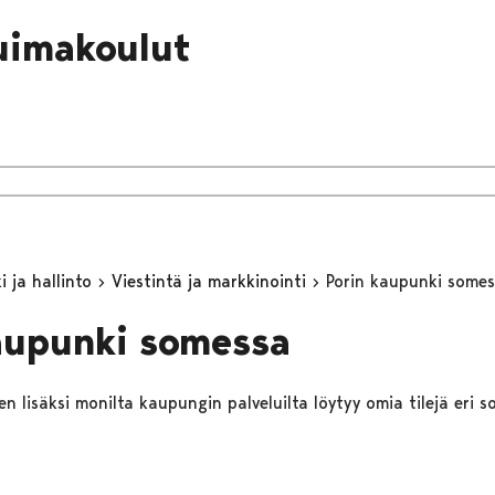
uimakoulut
 ja hallinto
Viestintä ja markkinointi
Porin kaupunki some
aupunki somessa
n lisäksi monilta kaupungin palveluilta löytyy omia tilejä eri s