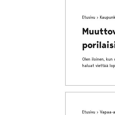
Etusivu
Kaupunki
Muuttov
porilais
Olen iloinen, kun
haluat viettää lo
Etusivu
Vapaa-