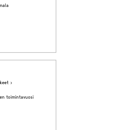
mala
kkeet
en toimintavuosi