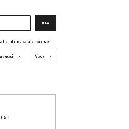
Hae
ata julkaisuajan mukaan
ausi, valinta lähettää lomakkeen
Vuosi, valinta lähettää lomakkeen
ksia