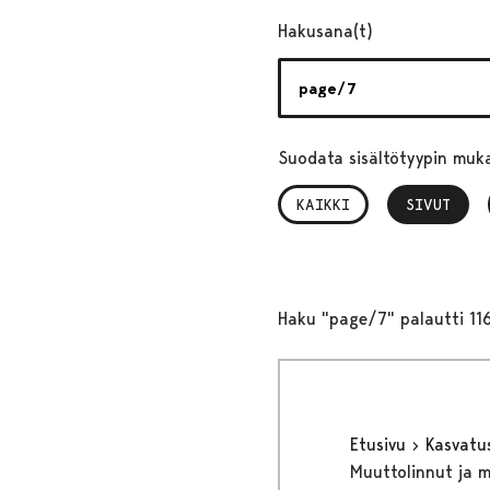
Hakusana(t)
Suodata sisältötyypin muk
KAIKKI
SIVUT
, VALITTU
Haku "page/7" palautti 11
Etusivu
Kasvatu
Muuttolinnut ja 