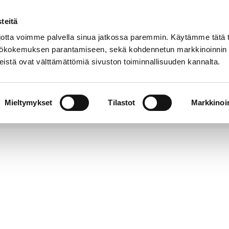
teitä
Puhelinluettelo
Anna palautetta
tta voimme palvella sinua jatkossa paremmin. Käytämme tätä t
yttökokemuksen parantamiseen, sekä kohdennetun markkinoinnin
istä ovat välttämättömiä sivuston toiminnallisuuden kannalta.
s ja
Vapaa-
Hyvinvointi
tus
aika
y
Mieltymykset
Tilastot
Markkinoin