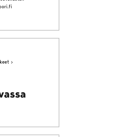
ori.fi
kkeet
rvassa