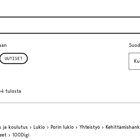
aan
Suod
Kuuk
UUTISET
64 tulosta
s ja koulutus
Lukio
Porin lukio
Yhteistyö
Kehittämishan
keet
100Digi