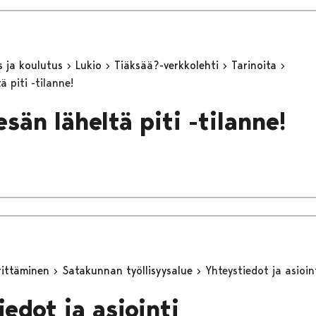
s ja koulutus
Lukio
Tiäksää?-verkkolehti
Tarinoita
ä piti -tilanne!
sän läheltä piti -tilanne!
yrittäminen
Satakunnan työllisyysalue
Yhteystiedot ja asioin
edot ja asiointi