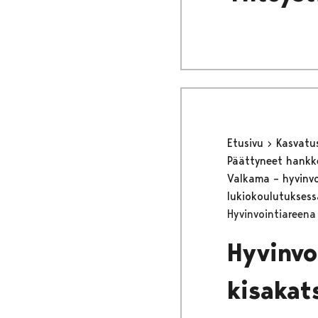
Etusivu
Kasvatu
Päättyneet hank
Valkama – hyvinvoi
lukiokoulutukses
Hyvinvointiareena
Hyvinvo
kisaka