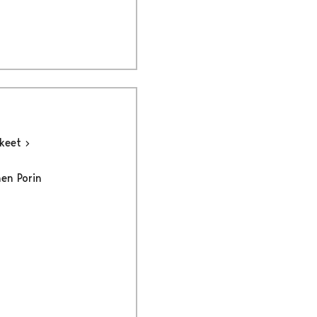
kkeet
nen Porin