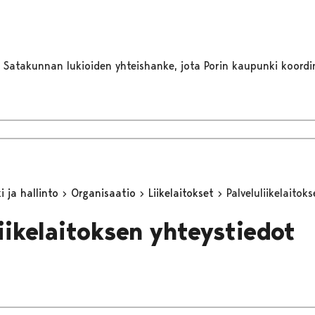
Satakunnan lukioiden yhteishanke, jota Porin kaupunki koordin
 ja hallinto
Organisaatio
Liikelaitokset
Palveluliikelaitok
liikelaitoksen yhteystiedot