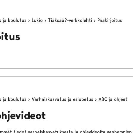
s ja koulutus
Lukio
Tiäksää?-verkkolehti
Pääkirjoitus
oitus
s ja koulutus
Varhaiskasvatus ja esiopetus
ABC ja ohjeet
ohjevideot
simmät tiedot varhaiskasvatuksesta ja ohjevideoita vanhempien 