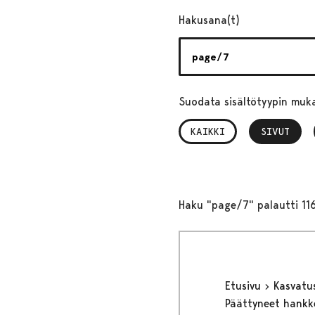
Hakusana(t)
Suodata sisältötyypin muk
KAIKKI
SIVUT
, VALITTU
Haku "page/7" palautti 11
Etusivu
Kasvatu
Päättyneet hank