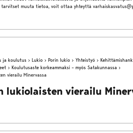
 tarvitset muuta tietoa, voit ottaa yhteyttä varhaiskasvatus@p
s ja koulutus
Lukio
Porin lukio
Yhteistyö
Kehittämishan
keet
Koulutusaste korkeammaksi – myös Satakunnassa
ten vierailu Minervassa
n lukiolaisten vierailu Mine