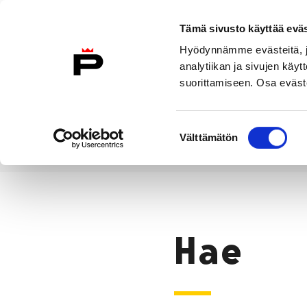
Siirry sisältöön
Tämä sivusto käyttää eväs
Suomeksi
Hyödynnämme evästeitä, jo
Etusivulle
analytiikan ja sivujen kä
suorittamiseen. Osa eväste
Asuminen ja
Kasvatu
ympäristö
koulu
Suostumuksen
Välttämätön
valinta
Hae
Etusivu
Hae