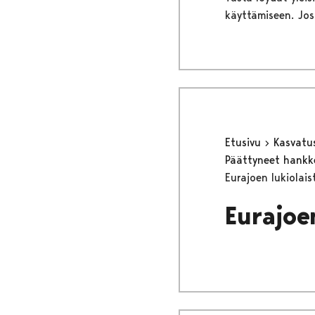
käyttämiseen. Jos
Etusivu
Kasvatu
Päättyneet hank
Eurajoen lukiolais
Eurajoe