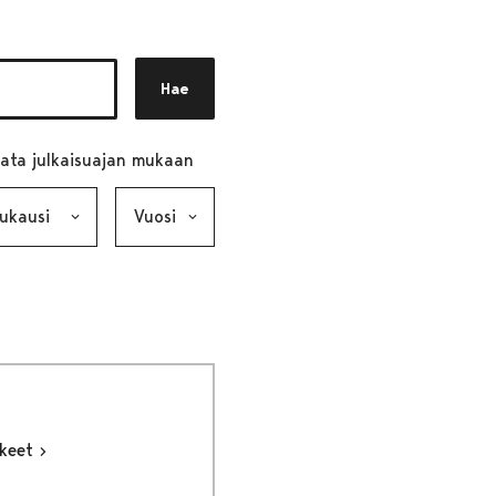
Hae
ata julkaisuajan mukaan
ausi, valinta lähettää lomakkeen
Vuosi, valinta lähettää lomakkeen
kkeet