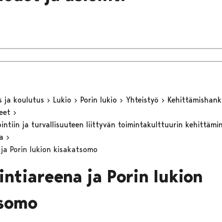
s ja koulutus
Lukio
Porin lukio
Yhteistyö
Kehittämishan
keet
ntiin ja turvallisuuteen liittyvän toimintakulttuurin kehittämi
sa
 ja Porin lukion kisakatsomo
intiareena ja Porin lukion
tsomo