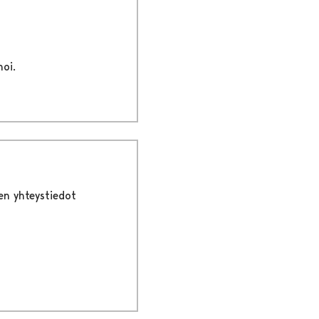
oi.
sen yhteystiedot