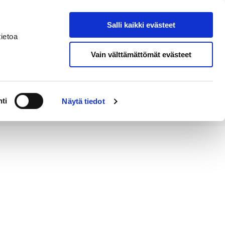
Salli kaikki evästeet
Tapahtumakalenteri
Hae sivustolta
ietoa
Vain välttämättömät evästeet
Työ ja
Kaupunki ja
rittäminen
hallinto
ti
Näytä tiedot