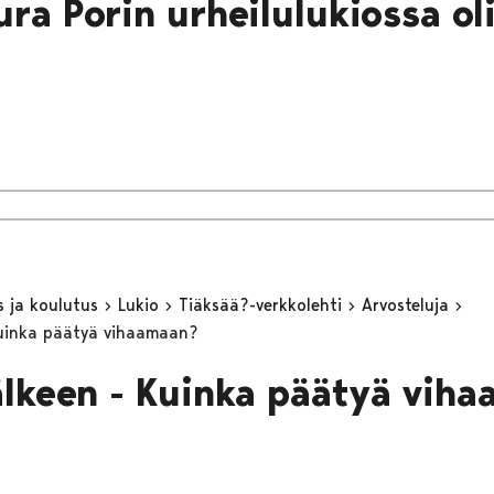
ura Porin urheilulukiossa ol
s ja koulutus
Lukio
Tiäksää?-verkkolehti
Arvosteluja
Kuinka päätyä vihaamaan?
älkeen - Kuinka päätyä vih