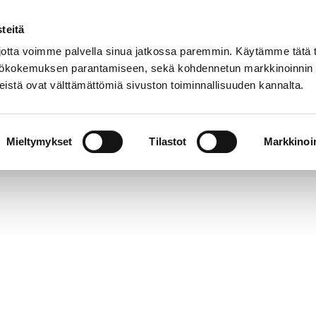
teitä
Puhelinluettelo
Anna palautetta
tta voimme palvella sinua jatkossa paremmin. Käytämme tätä t
yttökokemuksen parantamiseen, sekä kohdennetun markkinoinnin
istä ovat välttämättömiä sivuston toiminnallisuuden kannalta.
s ja
Vapaa-
Hyvinvointi
tus
aika
y
Mieltymykset
Tilastot
Markkinoin