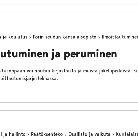
s ja koulutus
Porin seudun kansalaisopisto
Ilmoittautumine
autuminen ja peruminen
tusoppaan voi noutaa kirjastoista ja muista jakelupisteistä. Ku
oittautumisjärjestelmässä.
 ja hallinto
Päätöksenteko
Osallistu ja vaikuta
Kuntalaisa