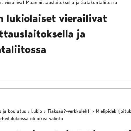
et vierailivat Maanmittauslaitoksella ja Satakuntaliitossa
 lukiolaiset vierailivat
tauslaitoksella ja
taliitossa
s ja koulutus
Lukio
Tiäksää?-verkkolehti
Mielipidekirjoitu
rheilulukiossa oli oikea valinta