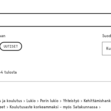
aan
Suod
Kuuk
UUTISET
64 tulosta
s ja koulutus
Lukio
Porin lukio
Yhteistyö
Kehittämishan
keet
Koulutusaste korkeammaksi – myös Satakunnassa