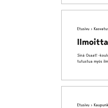
Etusivu
Kasvatu
Ilmoitt
Sinä Osaat! -koulu
tutustua myös ilm
Etusivu
Kaupunki