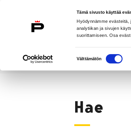
Siirry sisältöön
Tämä sivusto käyttää eväs
Suomeksi
Hyödynnämme evästeitä, jo
Etusivulle
analytiikan ja sivujen kä
suorittamiseen. Osa eväste
Asuminen ja
Kasvatu
ympäristö
koulu
Suostumuksen
Välttämätön
valinta
Hae
Etusivu
Hae