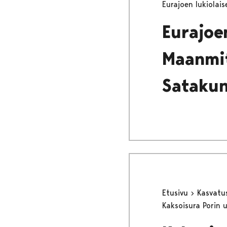
Eurajoen lukiolais
Eurajoen
Maanmit
Satakun
Etusivu
Kasvatu
Kaksoisura Porin u