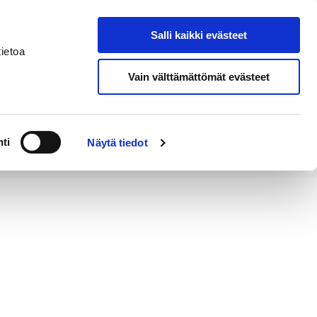
Salli kaikki evästeet
Tapahtumakalenteri
Hae sivustolta
ietoa
Vain välttämättömät evästeet
Työ ja
Kaupunki ja
rittäminen
hallinto
ti
Näytä tiedot