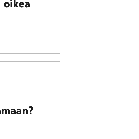
i oikea
aamaan?