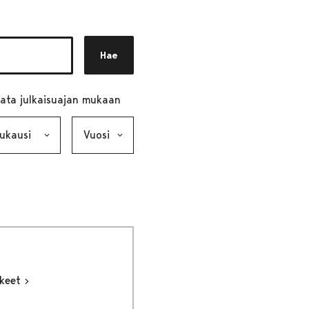
Hae
ata julkaisuajan mukaan
ausi, valinta lähettää lomakkeen
Vuosi, valinta lähettää lomakkeen
kkeet