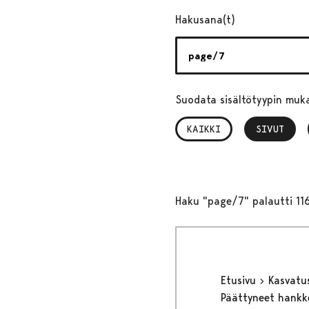
Hakusana(t)
Suodata sisältötyypin muk
KAIKKI
SIVUT
, VALITTU
Haku "page/7" palautti 11
Etusivu
Kasvatu
Päättyneet hank