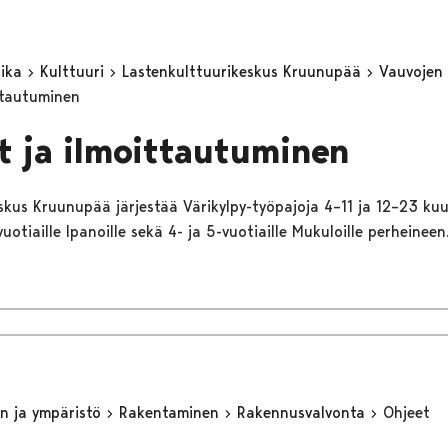
aika
Kulttuuri
Lastenkulttuurikeskus Kruunupää
Vauvojen
ttautuminen
t ja ilmoittautuminen
skus Kruunupää järjestää Värikylpy-työpajoja 4–11 ja 12–23 kuu
vuotiaille Ipanoille sekä 4- ja 5-vuotiaille Mukuloille perheineen
n ja ympäristö
Rakentaminen
Rakennusvalvonta
Ohjeet