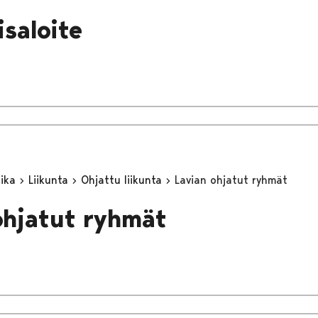
isaloite
aika
Liikunta
Ohjattu liikunta
Lavian ohjatut ryhmät
ohjatut ryhmät