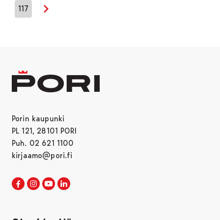
117
Seuraava sivu
Porin kaupunki
PL 121, 28101 PORI
Puh. 02 621 1100
kirjaamo@pori.fi
Porin kaupunki Facebookissa
Avautuu uudessa välilehdessä
Porin kaupunki Instagramissa
Avautuu uudessa välilehdessä
Porin kaupunki Youtubessa
Avautuu uudessa välilehdessä
Porin kaupunki LinkedInissa
Avautuu uudessa välilehdessä