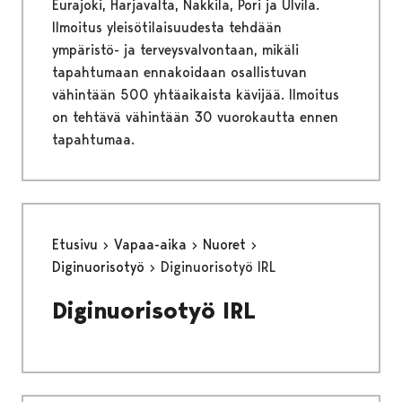
Eurajoki, Harjavalta, Nakkila, Pori ja Ulvila.
Ilmoitus yleisötilaisuudesta tehdään
ympäristö- ja terveysvalvontaan, mikäli
tapahtumaan ennakoidaan osallistuvan
vähintään 500 yhtäaikaista kävijää. Ilmoitus
on tehtävä vähintään 30 vuorokautta ennen
tapahtumaa.
Etusivu
Vapaa-aika
Nuoret
Diginuorisotyö
Diginuorisotyö IRL
Diginuorisotyö IRL