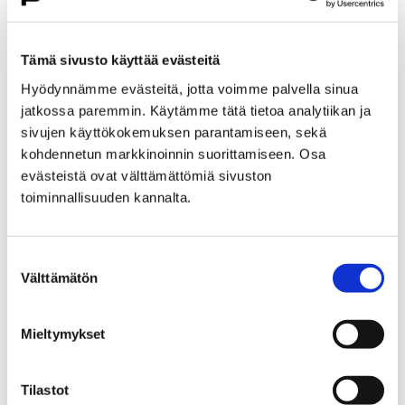
Etusivu
Kasvatus ja koulutus
Lukio
Porin lukio
Yhteistyö
Kehittämishankkeet
Tämä sivusto käyttää evästeitä
Päättyneet hankkeet
Priima
Hyödynnämme evästeitä, jotta voimme palvella sinua
Priima-päivä 25.8. Porissa
jatkossa paremmin. Käytämme tätä tietoa analytiikan ja
Priima-päivä 25.8. Porissa
sivujen käyttökokemuksen parantamiseen, sekä
kohdennetun markkinoinnin suorittamiseen. Osa
evästeistä ovat välttämättömiä sivuston
toiminnallisuuden kannalta.
Suostumuksen
Etusivu
Asuminen ja ympäristö
Välttämätön
valinta
Kaupunkikehitys
Kaupunkikeskusta
Liikenneverkkosuunnittelu
Mieltymykset
Liikenneverkkosuunnittelu
Tilastot
Porin keskustan liikenneverkkosuunnitelma on