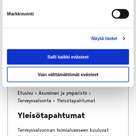
osa keskustan kehittämisen kärkihanketta.
Työssä määritetään kaikkien liikennemuotojen
Markkinointi
tavoiteverkot ja se tulee toimimaan pitkän
aikajänteen ohjenuorana katujen
tarkemmassa suunnittelussa.
Näytä tiedot
Kaupunginhallitus on hyväksynyt
liikenneverkkosuunnitelman loppuraportin
Salli kaikki evästeet
26.6.2023.
Vain välttämättömät evästeet
Etusivu
Asuminen ja ympäristö
Terveysvalvonta
Yleisötapahtumat
Yleisötapahtumat
Terveysvalvonnan toimialueeseen kuuluvat