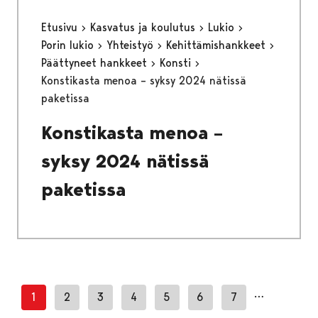
Etusivu
Kasvatus ja koulutus
Lukio
Porin lukio
Yhteistyö
Kehittämishankkeet
Päättyneet hankkeet
Konsti
Konstikasta menoa – syksy 2024 nätissä
paketissa
Konstikasta menoa –
syksy 2024 nätissä
paketissa
…
1
2
3
4
5
6
7