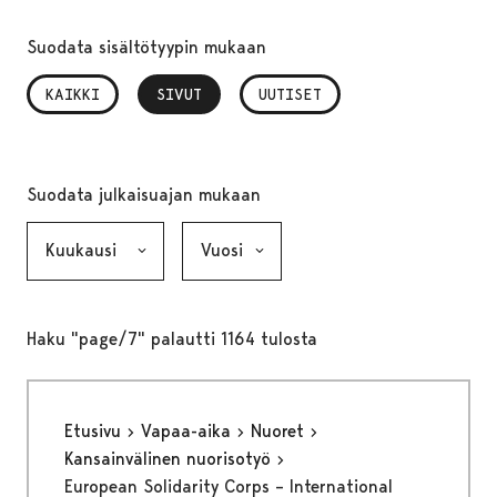
Suodata sisältötyypin mukaan
KAIKKI
SIVUT
, VALITTU
UUTISET
Suodata julkaisuajan mukaan
Kuukausi, valinta lähettää lomakkeen
Vuosi, valinta lähettää lomakkeen
Haku "page/7" palautti 1164 tulosta
Etusivu
Vapaa-aika
Nuoret
Kansainvälinen nuorisotyö
European Solidarity Corps – International