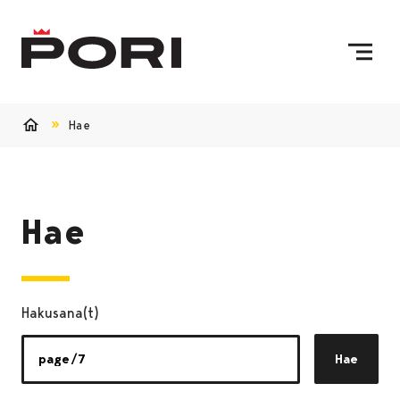
Siirry sisältöön
Etusivulle
Hae
Etusivu
Hae
Hakusana(t)
Hae