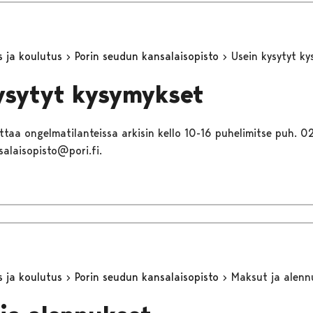
s ja koulutus
Porin seudun kansalaisopisto
Usein kysytyt k
ysytyt kysymykset
ttaa ongelmatilanteissa arkisin kello 10-16 puhelimitse puh. 0
salaisopisto@pori.fi.
s ja koulutus
Porin seudun kansalaisopisto
Maksut ja alenn