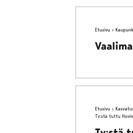
Etusivu
Kaupunki
Vaalima
Etusivu
Kasvatu
Tv:stä tuttu Hovi
Tv:stä 