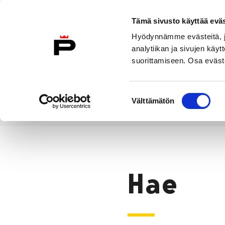
Siirry sisältöön
Tämä sivusto käyttää eväs
Suomeksi
Hyödynnämme evästeitä, jo
Etusivulle
analytiikan ja sivujen kä
suorittamiseen. Osa eväste
Asuminen ja
Kasvatu
ympäristö
koulu
Suostumuksen
Välttämätön
valinta
Hae
Etusivu
Hae