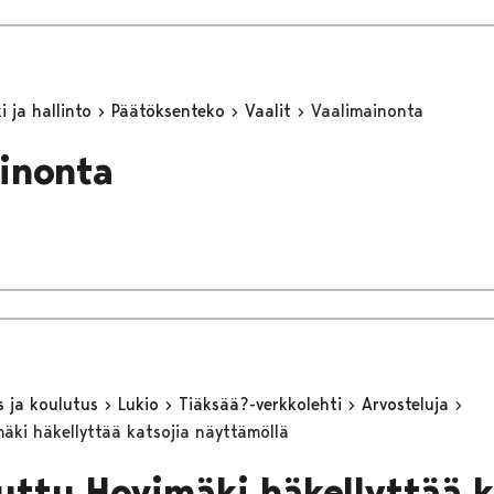
 ja hallinto
Päätöksenteko
Vaalit
Vaalimainonta
inonta
s ja koulutus
Lukio
Tiäksää?-verkkolehti
Arvosteluja
mäki häkellyttää katsojia näyttämöllä
tuttu Hovimäki häkellyttää k