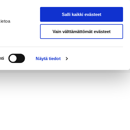
Salli kaikki evästeet
Tapahtumakalenteri
Hae sivustolta
ietoa
Vain välttämättömät evästeet
Työ ja
Kaupunki ja
rittäminen
hallinto
ti
Näytä tiedot