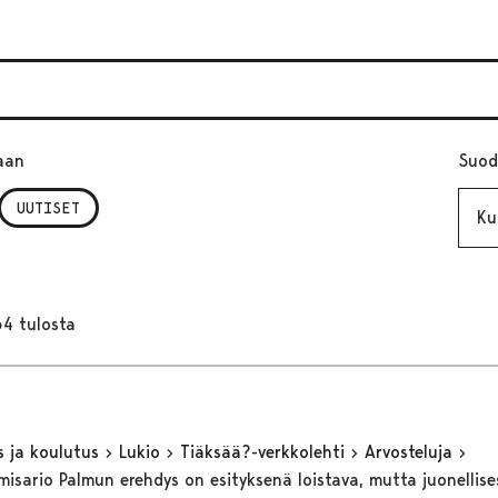
aan
Suod
Kuuk
UUTISET
64 tulosta
s ja koulutus
Lukio
Tiäksää?-verkkolehti
Arvosteluja
misario Palmun erehdys on esityksenä loistava, mutta juonellise