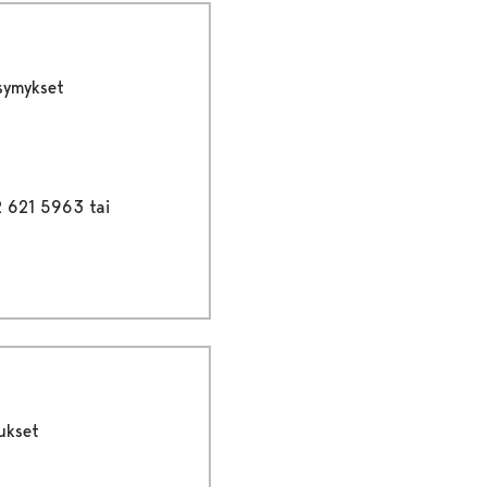
ysymykset
2 621 5963 tai
ukset