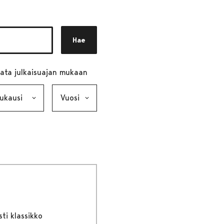
Hae
ata julkaisuajan mukaan
ausi, valinta lähettää lomakkeen
Vuosi, valinta lähettää lomakkeen
sti klassikko