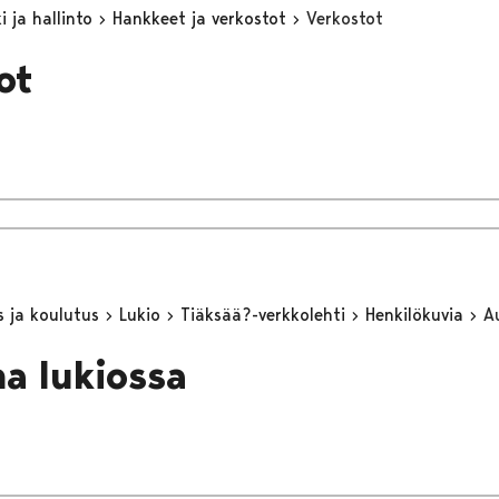
 ja hallinto
Hankkeet ja verkostot
Verkostot
ot
s ja koulutus
Lukio
Tiäksää?-verkkolehti
Henkilökuvia
A
na lukiossa