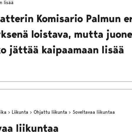
n lisää
eatterin Komisario Palmun e
ksenä loistava, mutta juonel
ko jättää kaipaamaan lisää
aika
Liikunta
Ohjattu liikunta
Soveltavaa liikuntaa
vaa liikuntaa