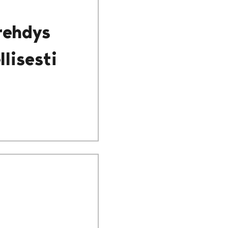
rehdys
lisesti