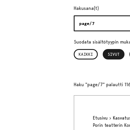
Hakusana(t)
Suodata sisältötyypin muk
KAIKKI
SIVUT
, VALITTU
Haku "page/7" palautti 11
Etusivu
Kasvatu
Porin teatterin Ko