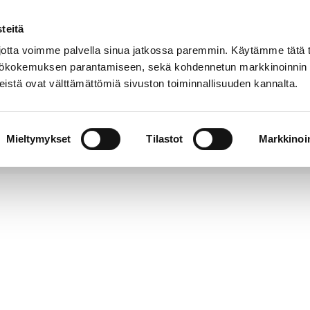
teitä
Puhelinluettelo
Anna palautetta
tta voimme palvella sinua jatkossa paremmin. Käytämme tätä t
yttökokemuksen parantamiseen, sekä kohdennetun markkinoinnin
istä ovat välttämättömiä sivuston toiminnallisuuden kannalta.
s ja
Vapaa-
Hyvinvointi
tus
aika
y
Mieltymykset
Tilastot
Markkinoin