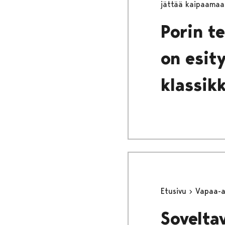
jättää kaipaamaa
Porin t
on esity
klassik
Etusivu
Vapaa-
Sovelta