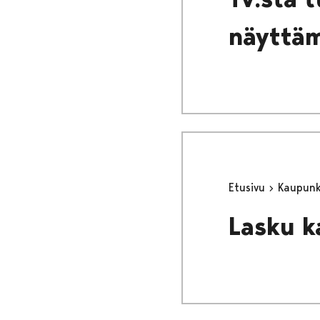
näyttäm
Etusivu
Kaupunki
Lasku k