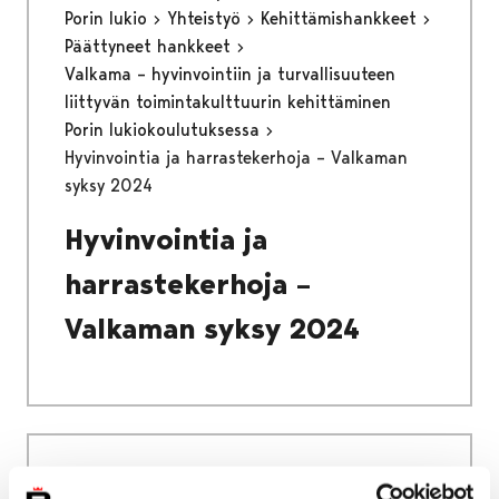
Porin lukio
Yhteistyö
Kehittämishankkeet
Päättyneet hankkeet
Valkama – hyvinvointiin ja turvallisuuteen
liittyvän toimintakulttuurin kehittäminen
Porin lukiokoulutuksessa
Hyvinvointia ja harrastekerhoja – Valkaman
syksy 2024
Hyvinvointia ja
harrastekerhoja –
Valkaman syksy 2024
Etusivu
Asuminen ja ympäristö