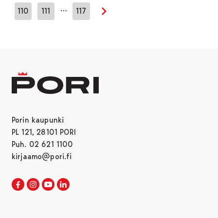
…
110
111
117
Seuraava sivu
Porin kaupunki
PL 121, 28101 PORI
Puh. 02 621 1100
kirjaamo@pori.fi
Porin kaupunki Facebookissa
Avautuu uudessa välilehdessä
Porin kaupunki Instagramissa
Avautuu uudessa välilehdessä
Porin kaupunki Youtubessa
Avautuu uudessa välilehdessä
Porin kaupunki LinkedInissa
Avautuu uudessa välilehdessä