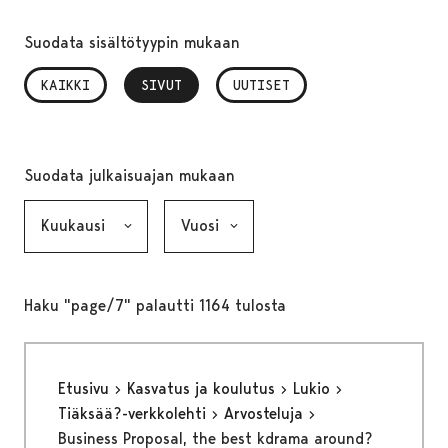
Suodata sisältötyypin mukaan
KAIKKI
SIVUT
, VALITTU
UUTISET
Suodata julkaisuajan mukaan
Kuukausi, valinta lähettää lomakkeen
Vuosi, valinta lähettää lomakkeen
Haku "page/7" palautti 1164 tulosta
Etusivu
Kasvatus ja koulutus
Lukio
Tiäksää?-verkkolehti
Arvosteluja
Business Proposal, the best kdrama around?