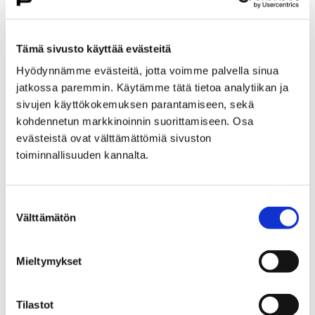
Liikenne ja veneily
Veneily ja venepaikat
Veneily ja venepaikat
Tämä sivusto käyttää evästeitä
Hyödynnämme evästeitä, jotta voimme palvella sinua
Porin kaupungilla on noin 1300 venepaikkaa
jatkossa paremmin. Käytämme tätä tietoa analytiikan ja
keskustan Jokisatamassa sekä Meri-Porin
sivujen käyttökokemuksen parantamiseen, sekä
alueella, yhteensä 20 eri satamassa.
kohdennetun markkinoinnin suorittamiseen. Osa
Talvisäilytyspaikkoja on viidessä satamassa.
evästeistä ovat välttämättömiä sivuston
Lisäksi kaupungilla on soutuvenepaikkoja
toiminnallisuuden kannalta.
Kullaan Joutsijärvellä.
Suostumuksen
Välttämätön
valinta
Etusivu
Kasvatus ja koulutus
Mieltymykset
Varhaiskasvatus ja esiopetus
Varhaiskasvatuksen maksut, tuet ja
palveluseteli
Tilastot