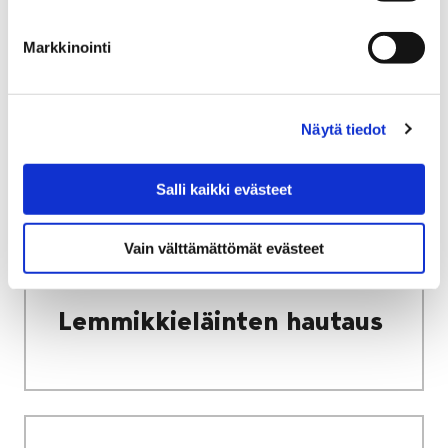
Varhaiskasvatuksen
Markkinointi
maksut, tuet ja
palveluseteli
Näytä tiedot
Salli kaikki evästeet
Etusivu
Asuminen ja ympäristö
Eläimet
Vain välttämättömät evästeet
Lemmikkieläinten hautaus
Lemmikkieläinten hautaus