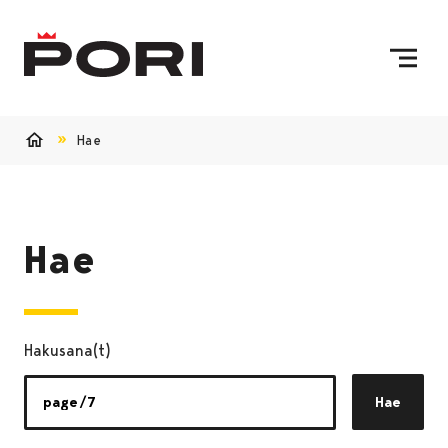
Siirry sisältöön
Etusivulle
Hae
Etusivu
Hae
Hakusana(t)
Hae