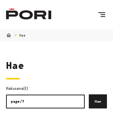
Siirry sisältöön
Etusivulle
Hae
Etusivu
Hae
Hakusana(t)
Hae