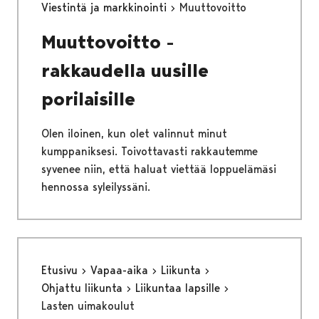
Viestintä ja markkinointi
Muuttovoitto
Muuttovoitto -
rakkaudella uusille
porilaisille
Olen iloinen, kun olet valinnut minut
kumppaniksesi. Toivottavasti rakkautemme
syvenee niin, että haluat viettää loppuelämäsi
hennossa syleilyssäni.
Etusivu
Vapaa-aika
Liikunta
Ohjattu liikunta
Liikuntaa lapsille
Lasten uimakoulut