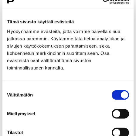
Etusivu
Hyvinvointi
Yhdistyksille ja seuroille
Yhdistysillat
Tämä sivusto käyttää evästeitä
Yhdistysillan 10.4.2025 työpajan yhteenveto
Hyödynnämme evästeitä, jotta voimme palvella sinua
jatkossa paremmin. Käytämme tätä tietoa analytiikan ja
Yhdistysillan 10.4.2025
sivujen käyttökokemuksen parantamiseen, sekä
työpajan yhteenveto
kohdennetun markkinoinnin suorittamiseen. Osa
evästeistä ovat välttämättömiä sivuston
toiminnallisuuden kannalta.
Suostumuksen
Välttämätön
Etusivu
Vapaa-aika
Liikunta
valinta
Liikuntapaikat
Uimahallit ja -rannat
Maauimala
Mieltymykset
Maauimala
Tilastot