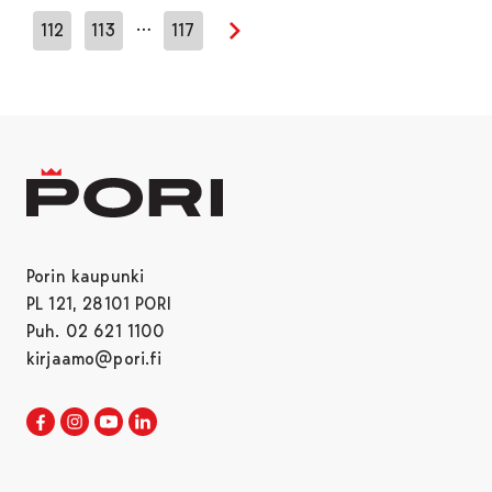
…
112
113
117
Seuraava sivu
Porin kaupunki
PL 121, 28101 PORI
Puh. 02 621 1100
kirjaamo@pori.fi
Porin kaupunki Facebookissa
Avautuu uudessa välilehdessä
Porin kaupunki Instagramissa
Avautuu uudessa välilehdessä
Porin kaupunki Youtubessa
Avautuu uudessa välilehdessä
Porin kaupunki LinkedInissa
Avautuu uudessa välilehdessä