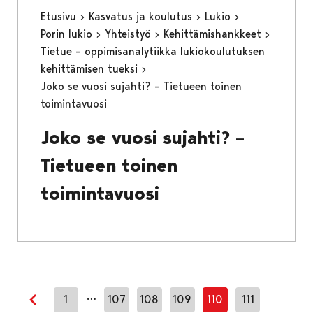
Etusivu
Kasvatus ja koulutus
Lukio
Porin lukio
Yhteistyö
Kehittämishankkeet
Tietue – oppimisanalytiikka lukiokoulutuksen
kehittämisen tueksi
Joko se vuosi sujahti? – Tietueen toinen
toimintavuosi
Joko se vuosi sujahti? –
Tietueen toinen
toimintavuosi
…
1
107
108
109
110
111
Edellinen sivu