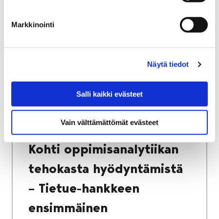
Markkinointi
Etusivu
Kasvatus ja koulutus
Lukio
Porin lukio
Yhteistyö
Kehittämishankkeet
Näytä tiedot
Tietue – oppimisanalytiikka lukiokoulutuksen
kehittämisen tueksi
Salli kaikki evästeet
Kohti oppimisanalytiikan tehokasta
hyödyntämistä – Tietue-hankkeen
Vain välttämättömät evästeet
ensimmäinen toimintavuosi
Kohti oppimisanalytiikan
tehokasta hyödyntämistä
– Tietue-hankkeen
ensimmäinen