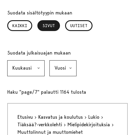
Suodata sisältötyypin mukaan
KAIKKI
SIVUT
, VALITTU
UUTISET
Suodata julkaisuajan mukaan
Kuukausi, valinta lähettää lomakkeen
Vuosi, valinta lähettää lomakkeen
Haku "page/7" palautti 1164 tulosta
Etusivu
Kasvatus ja koulutus
Lukio
Tiäksää?-verkkolehti
Mielipidekirjoituksia
Muuttolinnut ja muuttomiehet