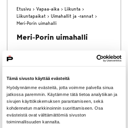
Etusivu
Vapaa-aika
Liikunta
Liikuntapaikat
Uimahallit ja -rannat
Meri-Porin uimahalli
Meri-Porin uimahalli
Etusivu
Vapaa-aika
Nuoret
Tämä sivusto käyttää evästeitä
Harrastamisen Porin malli
Hyödynnämme evästeitä, jotta voimme palvella sinua
Yksityinen: LähiTapiola 140 vuotta -
jatkossa paremmin. Käytämme tätä tietoa analytiikan ja
harrastustoiminta
sivujen käyttökokemuksen parantamiseen, sekä
Toimintaa peruskouluikäisille
kohdennetun markkinoinnin suorittamiseen. Osa
evästeistä ovat välttämättömiä sivuston
Toimintaa
toiminnallisuuden kannalta.