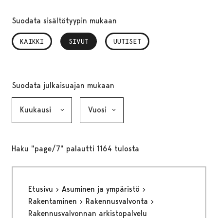
Suodata sisältötyypin mukaan
KAIKKI
SIVUT
, VALITTU
UUTISET
Suodata julkaisuajan mukaan
Kuukausi, valinta lähettää lomakkeen
Vuosi, valinta lähettää lomakkeen
Haku "page/7" palautti 1164 tulosta
Etusivu
Asuminen ja ympäristö
Rakentaminen
Rakennusvalvonta
Rakennusvalvonnan arkistopalvelu