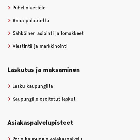
Puhelinluettelo
Anna palautetta
Sähköinen asiointi ja lomakkeet
Viestintä ja markkinointi
Laskutus ja maksaminen
Lasku kaupungilta
Kaupungille osoitetut laskut
Asiakaspalvelupisteet
Porin kaupungin asiakaspalvelu