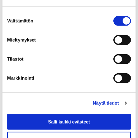
peruskouluikäisille
Suostumuksen
Välttämätön
valinta
Mieltymykset
Etusivu
Asuminen ja ympäristö
Puistot ja metsät
Metsät
Tilastot
Metsät
Markkinointi
Näytä tiedot
Etusivu
Työ ja yrittäminen
Töihin Porin kaupungille
Pori työnantajana
Salli kaikki evästeet
Sijaisrekrytointi