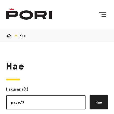
Siirry sisältöön
Etusivulle
Hae
Etusivu
Hae
Hakusana(t)
Hae