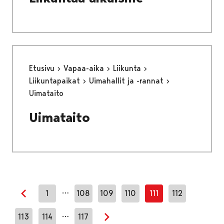
Etusivu
Vapaa-aika
Liikunta
Liikuntapaikat
Uimahallit ja -rannat
Uimataito
Uimataito
…
1
108
109
110
111
112
Edellinen sivu
…
113
114
117
Seuraava sivu