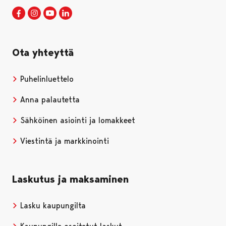
Porin kaupunki Facebookissa
Avautuu uudessa välilehdessä
Porin kaupunki Instagramissa
Avautuu uudessa välilehdessä
Porin kaupunki Youtubessa
Avautuu uudessa välilehdessä
Porin kaupunki LinkedInissa
Avautuu uudessa välilehdessä
Ota yhteyttä
Puhelinluettelo
Anna palautetta
Sähköinen asiointi ja lomakkeet
Viestintä ja markkinointi
Laskutus ja maksaminen
Lasku kaupungilta