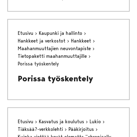
Etusivu
Kaupunki ja hallinto
Hankkeet ja verkostot
Hankkeet
Maahanmuuttajien neuvontapiste
Tietopaketti maahanmuuttajille
Porissa työskentely
Porissa työskentely
Etusivu
Kasvatus ja koulutus
Lukio
Tiäksää?-verkkolehti
Pääkirjoitus
Kuinka viettää kevät olematta “chronically