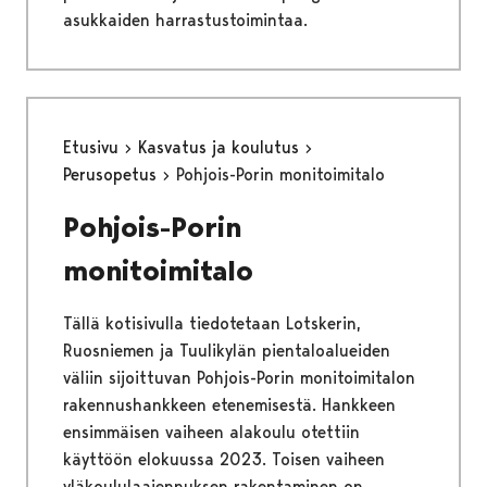
asukkaiden harrastustoimintaa.
Etusivu
Kasvatus ja koulutus
Perusopetus
Pohjois-Porin monitoimitalo
Pohjois-Porin
monitoimitalo
Tällä kotisivulla tiedotetaan Lotskerin,
Ruosniemen ja Tuulikylän pientaloalueiden
väliin sijoittuvan Pohjois-Porin monitoimitalon
rakennushankkeen etenemisestä. Hankkeen
ensimmäisen vaiheen alakoulu otettiin
käyttöön elokuussa 2023. Toisen vaiheen
yläkoululaajennuksen rakentaminen on