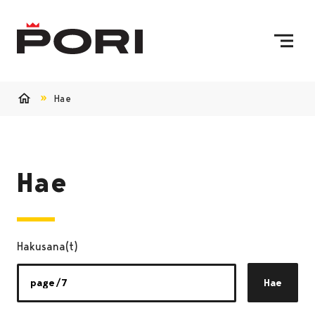
Siirry sisältöön
Etusivulle
Hae
Etusivu
Hae
Hakusana(t)
Hae