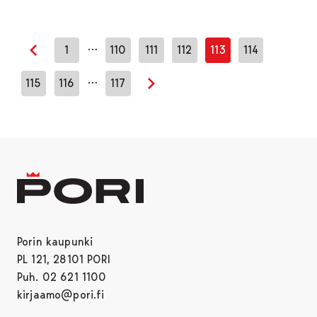
…
1
110
111
112
113
114
Edellinen sivu
…
115
116
117
Seuraava sivu
Porin kaupunki
PL 121, 28101 PORI
Puh. 02 621 1100
kirjaamo@pori.fi