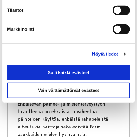
Tilastot
Markkinointi
Etusivu
Hyvinvointi
Ehkäisevä päihde- ja mielenterveystyö
Ehkäisevä päihde- ja
Näytä tiedot
mielenterveystyö
Salli kaikki evästeet
Ehkäisevä päihde- ja mielenterveystyö sekä
väkivallan ehkäisy ovat hyvinvoinnin,
Vain välttämättömät evästeet
terveyden ja turvallisuuden edistämistä.
Ehkäisevän päihde- ja mielenterveystyön
tavoitteena on ehkäistä ja vähentää
päihteiden käyttöä, ehkäistä rahapeleistä
aiheutuvia haittoja sekä edistää Porin
asukkaiden mielen hyvinvointia.