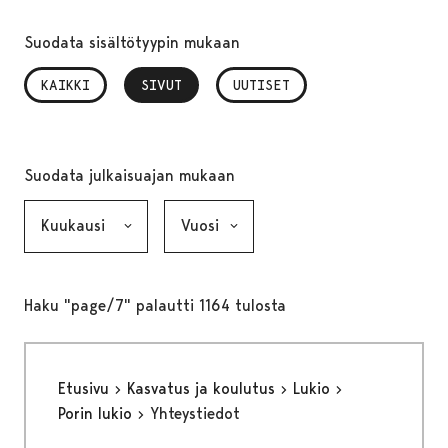
Suodata sisältötyypin mukaan
KAIKKI
SIVUT
, VALITTU
UUTISET
Suodata julkaisuajan mukaan
Kuukausi, valinta lähettää lomakkeen
Vuosi, valinta lähettää lomakkeen
Haku "page/7" palautti 1164 tulosta
Etusivu
Kasvatus ja koulutus
Lukio
Porin lukio
Yhteystiedot