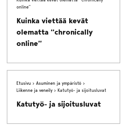
online”
Kuinka viettää kevät
olematta “chronically
online”
Etusivu
Asuminen ja ympäristö
Liikenne ja veneily
Katutyö- ja sijoitusluvat
Katutyö- ja sijoitusluvat