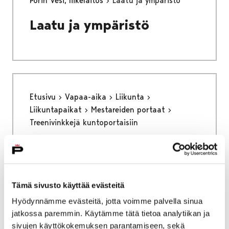
Porin Vesi, liikelaitos
Laatu ja ympäristö
Laatu ja ympäristö
Etusivu
Vapaa-aika
Liikunta
Liikuntapaikat
Mestareiden portaat
Treenivinkkejä kuntoportaisiin
Treenivinkkejä
kuntoportaisiin
Tämä sivusto käyttää evästeitä
Hyödynnämme evästeitä, jotta voimme palvella sinua
jatkossa paremmin. Käytämme tätä tietoa analytiikan ja
sivujen käyttökokemuksen parantamiseen, sekä