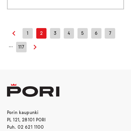
1
2
3
4
5
6
7
Edellinen sivu
…
117
Seuraava sivu
Porin kaupunki
PL 121, 28101 PORI
Puh. 02 621 1100