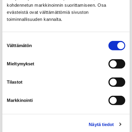
kohdennetun markkinoinnin suorittamiseen. Osa
Etusivu
Kaupunki ja hallinto
Ota yhteyttä
evästeistä ovat välttämättömiä sivuston
Sähköinen asiointi ja lomakkeet
toiminnallisuuden kannalta.
Sosiaali- ja terveyspalveluiden sähköiset
palvelut ja lomakkeet
Vammaispalvelut
Suostumuksen
Kuljetuspalvelu: lääkärintodistus
Välttämätön
valinta
Kuljetuspalvelu:
Mieltymykset
lääkärintodistus
Tilastot
Voit siirtyä kuljetuspalvelun
lääkärintodistukseen painamalla alla olevasta
linkistä.
Markkinointi
Näytä tiedot