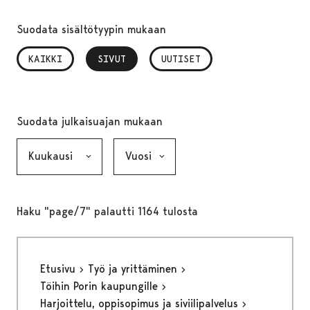
Suodata sisältötyypin mukaan
KAIKKI
SIVUT
, VALITTU
UUTISET
Suodata julkaisuajan mukaan
Kuukausi, valinta lähettää lomakkeen
Vuosi, valinta lähettää lomakkeen
Haku "page/7" palautti 1164 tulosta
Etusivu
Työ ja yrittäminen
Töihin Porin kaupungille
Harjoittelu, oppisopimus ja siviilipalvelus