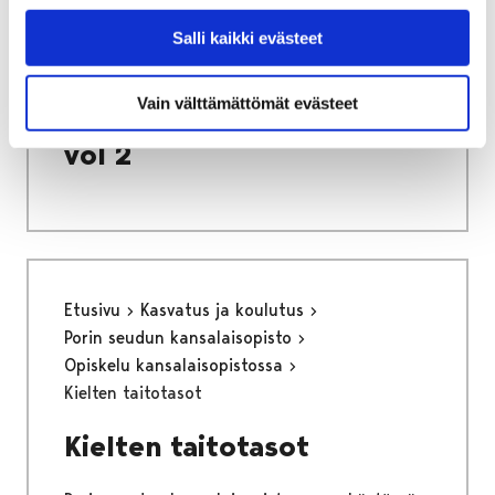
Etusivu
Vapaa-aika
Nuoret
Harrastamisen Porin malli
Salli kaikki evästeet
Porin mallin värityskirja vol 2
Porin mallin värityskirja
Vain välttämättömät evästeet
vol 2
Etusivu
Kasvatus ja koulutus
Porin seudun kansalaisopisto
Opiskelu kansalaisopistossa
Kielten taitotasot
Kielten taitotasot