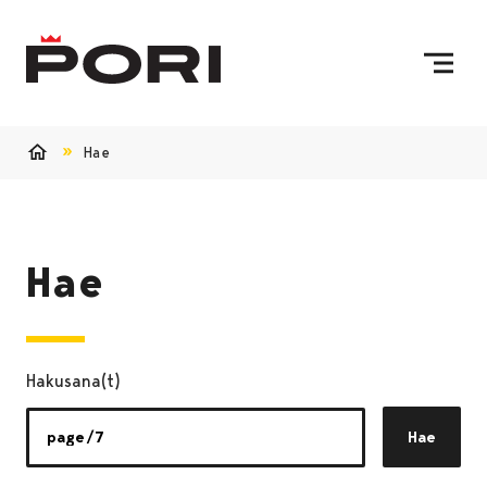
Siirry sisältöön
Etusivulle
Hae
Etusivu
Hae
Hakusana(t)
Hae