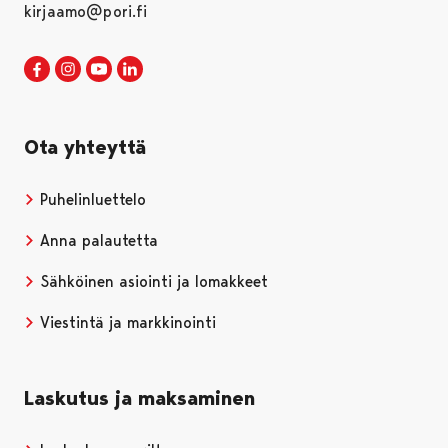
kirjaamo@pori.fi
Porin kaupunki Facebookissa
Avautuu uudessa välilehdessä
Porin kaupunki Instagramissa
Avautuu uudessa välilehdessä
Porin kaupunki Youtubessa
Avautuu uudessa välilehdessä
Porin kaupunki LinkedInissa
Avautuu uudessa välilehdessä
Ota yhteyttä
Puhelinluettelo
Anna palautetta
Sähköinen asiointi ja lomakkeet
Viestintä ja markkinointi
Laskutus ja maksaminen