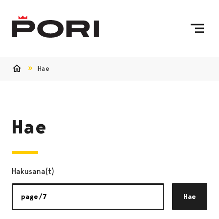
Siirry sisältöön
Etusivulle
Hae
Etusivu
Hae
Hakusana(t)
Hae