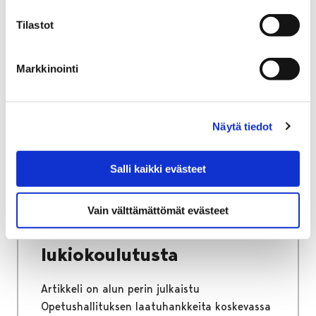
Tilastot
Etusivu
Kasvatus ja koulutus
Lukio
Markkinointi
Porin lukio
Yhteistyö
Kehittämishankkeet
Päättyneet hankkeet
Priima
Hanke kirjoihin ja kansiin: Priima – entistä
Näytä tiedot
laadukkaampaa lukiokoulutusta
Hanke kirjoihin ja kansiin:
Salli kaikki evästeet
Priima – entistä
Vain välttämättömät evästeet
laadukkaampaa
lukiokoulutusta
Artikkeli on alun perin julkaistu
Opetushallituksen laatuhankkeita koskevassa