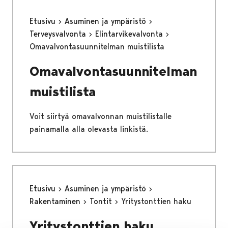
Etusivu
Asuminen ja ympäristö
Terveysvalvonta
Elintarvikevalvonta
Omavalvontasuunnitelman muistilista
Omavalvontasuunnitelman
muistilista
Voit siirtyä omavalvonnan muistilistalle
painamalla alla olevasta linkistä.
Etusivu
Asuminen ja ympäristö
Rakentaminen
Tontit
Yritystonttien haku
Yritystonttien haku