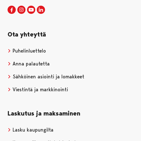
Porin kaupunki Facebookissa
Avautuu uudessa välilehdessä
Porin kaupunki Instagramissa
Avautuu uudessa välilehdessä
Porin kaupunki Youtubessa
Avautuu uudessa välilehdessä
Porin kaupunki LinkedInissa
Avautuu uudessa välilehdessä
Ota yhteyttä
Puhelinluettelo
Anna palautetta
Sähköinen asiointi ja lomakkeet
Viestintä ja markkinointi
Laskutus ja maksaminen
Lasku kaupungilta