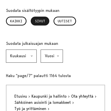
Suodata sisältötyypin mukaan
KAIKKI
SIVUT
, VALITTU
UUTISET
Suodata julkaisuajan mukaan
Kuukausi, valinta lähettää lomakkeen
Vuosi, valinta lähettää lomakkeen
Haku "page/7" palautti 1164 tulosta
Etusivu
Kaupunki ja hallinto
Ota yhteyttä
Sähköinen asiointi ja lomakkeet
Työ ja yrittäminen