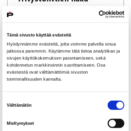
Tämä sivusto käyttää evästeitä
Etusivu
Kaupunki ja hallinto
Ota yhteyttä
Hyödynnämme evästeitä, jotta voimme palvella sinua
Sähköinen asiointi ja lomakkeet
jatkossa paremmin. Käytämme tätä tietoa analytiikan ja
Työ ja yrittäminen
sivujen käyttökokemuksen parantamiseen, sekä
Porin kaupunki työnantajana
kohdennetun markkinoinnin suorittamiseen. Osa
Porin kaupungin avoimet työpaikat
evästeistä ovat välttämättömiä sivuston
toiminnallisuuden kannalta.
Porin kaupungin avoimet
työpaikat
Suostumuksen
Välttämätön
valinta
Voit siirtyä Porin kaupungin avoimiin
työpaikkoihin painamalla alla olevasta
Mieltymykset
linkistä, joka ohjautuu Kuntarekryyn.