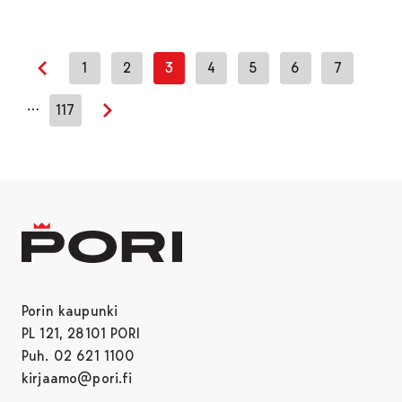
1
2
3
4
5
6
7
Edellinen sivu
…
117
Seuraava sivu
Porin kaupunki
PL 121, 28101 PORI
Puh. 02 621 1100
kirjaamo@pori.fi