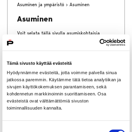
Asuminen ja ympäristö
Asuminen
Asuminen
Voit selata tällä sivulla asumiskohtaisia
sähköisen asioinnin palveluita.
Tämä sivusto käyttää evästeitä
Hyödynnämme evästeitä, jotta voimme palvella sinua
Etusivu
Kaupunki ja hallinto
Ota yhteyttä
jatkossa paremmin. Käytämme tätä tietoa analytiikan ja
Sähköinen asiointi ja lomakkeet
sivujen käyttökokemuksen parantamiseen, sekä
Kasvatus ja koulutus
kohdennetun markkinoinnin suorittamiseen. Osa
Varhaiskasvatuspalvelut
evästeistä ovat välttämättömiä sivuston
toiminnallisuuden kannalta.
Varhaiskasvatuspalvelut
Voit selata tällä sivulla varhaiskasvatuksen
Suostumuksen