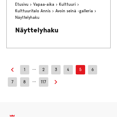
Etusivu
Vapaa-aika
Kulttuuri
Kulttuuritalo Annis
Avoin seinä -galleria
Näyttelyhaku
Näyttelyhaku
…
1
2
3
4
5
6
Edellinen sivu
…
7
8
117
Seuraava sivu