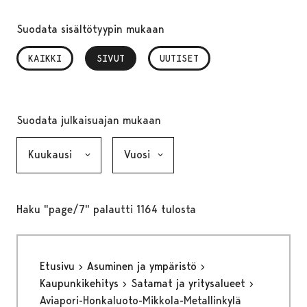
Suodata sisältötyypin mukaan
KAIKKI
SIVUT
, VALITTU
UUTISET
Suodata julkaisuajan mukaan
Kuukausi, valinta lähettää lomakkeen
Vuosi, valinta lähettää lomakkeen
Haku "page/7" palautti 1164 tulosta
Etusivu
Asuminen ja ympäristö
Kaupunkikehitys
Satamat ja yritysalueet
Aviapori-Honkaluoto-Mikkola-Metallinkylä