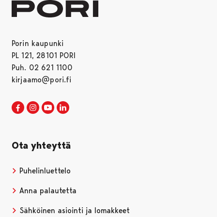
Porin kaupunki
PL 121, 28101 PORI
Puh. 02 621 1100
kirjaamo@pori.fi
Porin kaupunki Facebookissa
Avautuu uudessa välilehdessä
Porin kaupunki Instagramissa
Avautuu uudessa välilehdessä
Porin kaupunki Youtubessa
Avautuu uudessa välilehdessä
Porin kaupunki LinkedInissa
Avautuu uudessa välilehdessä
Ota yhteyttä
Puhelinluettelo
Anna palautetta
Sähköinen asiointi ja lomakkeet