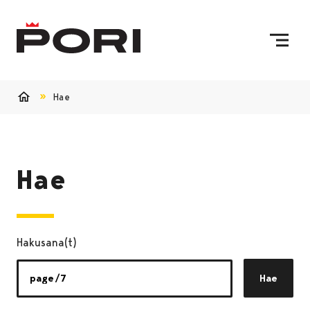
Siirry sisältöön
Etusivulle
Hae
Etusivu
Hae
Hakusana(t)
Hae