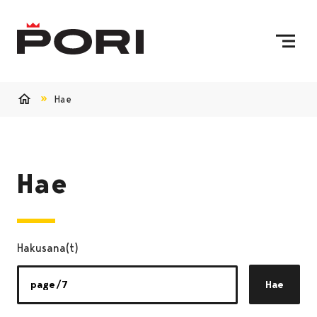
Siirry sisältöön
Etusivulle
Hae
Etusivu
Hae
Hakusana(t)
Hae