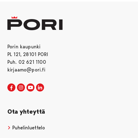
Porin kaupunki
PL 121, 28101 PORI
Puh. 02 621 1100
kirjaamo@pori.fi
Porin kaupunki Facebookissa
Avautuu uudessa välilehdessä
Porin kaupunki Instagramissa
Avautuu uudessa välilehdessä
Porin kaupunki Youtubessa
Avautuu uudessa välilehdessä
Porin kaupunki LinkedInissa
Avautuu uudessa välilehdessä
Ota yhteyttä
Puhelinluettelo