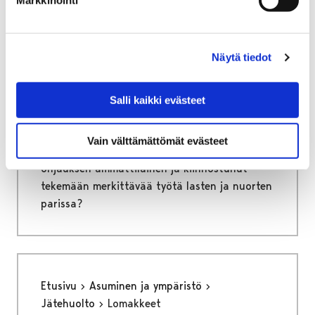
Etusivu
Vapaa-aika
Nuoret
Harrastamisen Porin malli
Ohjaajana Porin mallissa
Näytä tiedot
Ohjaajana Porin mallissa
Salli kaikki evästeet
Harrastamisen Porin malli tarjoaa ilmaisia ja
mielekkäitä harrastusmahdollisuuksia
Vain välttämättömät evästeet
porilaisille lapsille ja nuorille. Oletko sinä
ohjauksen ammattilainen ja kiinnostunut
tekemään merkittävää työtä lasten ja nuorten
parissa?
Etusivu
Asuminen ja ympäristö
Jätehuolto
Lomakkeet