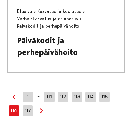
Etusivu
Kasvatus ja koulutus
Varhaiskasvatus ja esiopetus
Päiväkodit ja perhepäivähoito
Päiväkodit ja
perhepäivähoito
…
1
111
112
113
114
115
Edellinen sivu
116
117
Seuraava sivu