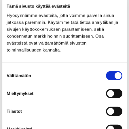
Tämä sivusto käyttää evästeitä
Porin Vesi, liikelaitos
Yhteystiedot
Hyödynnämme evästeitä, jotta voimme palvella sinua
Yhteystiedot
jatkossa paremmin. Käytämme tätä tietoa analytiikan ja
sivujen käyttökokemuksen parantamiseen, sekä
kohdennetun markkinoinnin suorittamiseen. Osa
evästeistä ovat välttämättömiä sivuston
toiminnallisuuden kannalta.
Etusivu
Asuminen ja ympäristö
Turvallisuus ja varautuminen
Suostumuksen
Välttämätön
valinta
Turvallisuus ja
varautuminen
Mieltymykset
Tilastot
Markkinointi