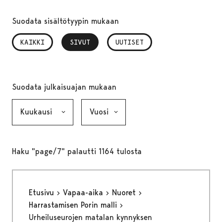
Suodata sisältötyypin mukaan
KAIKKI
SIVUT
, VALITTU
UUTISET
Suodata julkaisuajan mukaan
Kuukausi, valinta lähettää lomakkeen
Vuosi, valinta lähettää lomakkeen
Haku "page/7" palautti 1164 tulosta
Etusivu
Vapaa-aika
Nuoret
Harrastamisen Porin malli
Urheiluseurojen matalan kynnyksen