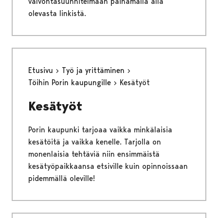
valvontasuunnitelmaan painamalla alla
olevasta linkistä.
Etusivu
Työ ja yrittäminen
Töihin Porin kaupungille
Kesätyöt
Kesätyöt
Porin kaupunki tarjoaa vaikka minkälaisia
kesätöitä ja vaikka kenelle. Tarjolla on
monenlaisia tehtäviä niin ensimmäistä
kesätyöpaikkaansa etsiville kuin opinnoissaan
pidemmällä oleville!