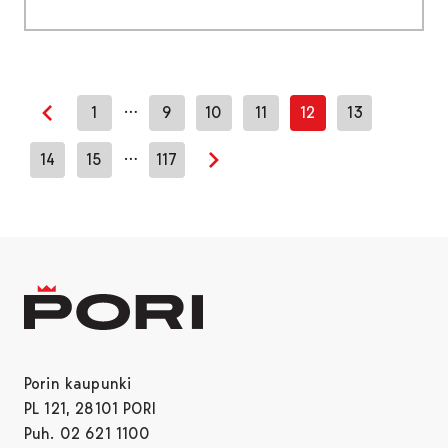
…
1
9
10
11
12
13
Edellinen sivu
…
14
15
117
Seuraava sivu
Porin kaupunki
PL 121, 28101 PORI
Puh. 02 621 1100