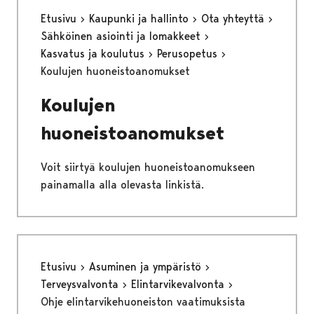
Etusivu
Kaupunki ja hallinto
Ota yhteyttä
Sähköinen asiointi ja lomakkeet
Kasvatus ja koulutus
Perusopetus
Koulujen huoneistoanomukset
Koulujen
huoneistoanomukset
Voit siirtyä koulujen huoneistoanomukseen
painamalla alla olevasta linkistä.
Etusivu
Asuminen ja ympäristö
Terveysvalvonta
Elintarvikevalvonta
Ohje elintarvikehuoneiston vaatimuksista