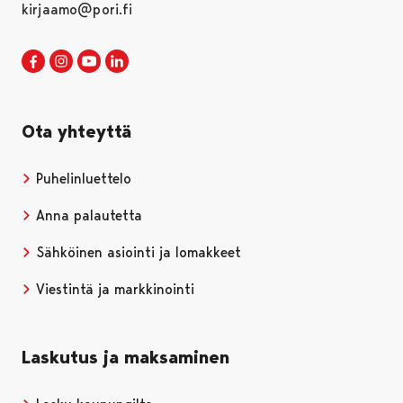
kirjaamo@pori.fi
Porin kaupunki Facebookissa
Avautuu uudessa välilehdessä
Porin kaupunki Instagramissa
Avautuu uudessa välilehdessä
Porin kaupunki Youtubessa
Avautuu uudessa välilehdessä
Porin kaupunki LinkedInissa
Avautuu uudessa välilehdessä
Ota yhteyttä
Puhelinluettelo
Anna palautetta
Sähköinen asiointi ja lomakkeet
Viestintä ja markkinointi
Laskutus ja maksaminen