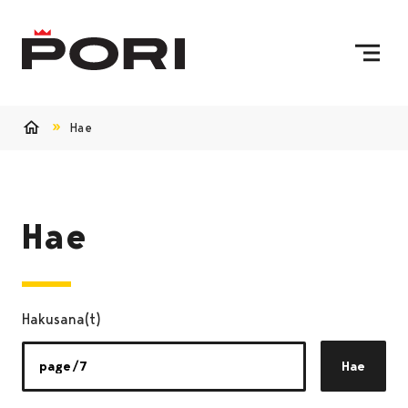
Siirry sisältöön
Etusivulle
Hae
Etusivu
Hae
Hakusana(t)
Hae