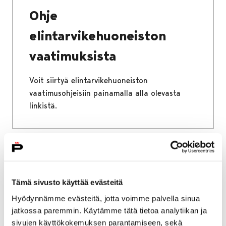
Ohje
elintarvikehuoneiston
vaatimuksista
Voit siirtyä elintarvikehuoneiston
vaatimusohjeisiin painamalla alla olevasta
linkistä.
Etusivu
Kaupunki ja hallinto
Ota yhteyttä
Sähköinen asiointi ja lomakkeet
Tämä sivusto käyttää evästeitä
Sosiaali- ja terveyspalveluiden sähköiset
Hyödynnämme evästeitä, jotta voimme palvella sinua
palvelut ja lomakkeet
jatkossa paremmin. Käytämme tätä tietoa analytiikan ja
Vammaispalvelut
Vammaispalveluhakemus
sivujen käyttökokemuksen parantamiseen, sekä