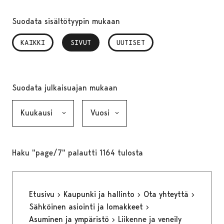
Suodata sisältötyypin mukaan
KAIKKI
SIVUT
, VALITTU
UUTISET
Suodata julkaisuajan mukaan
Kuukausi, valinta lähettää lomakkeen
Vuosi, valinta lähettää lomakkeen
Haku "page/7" palautti 1164 tulosta
Etusivu
Kaupunki ja hallinto
Ota yhteyttä
Sähköinen asiointi ja lomakkeet
Asuminen ja ympäristö
Liikenne ja veneily