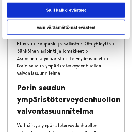
Voit siirtyä tilinumeron ilmoitukseen
painamalla alla olevasta linkistä.
Salli kaikki evästeet
Vain välttämättömät evästeet
Etusivu
Kaupunki ja hallinto
Ota yhteyttä
Sähköinen asiointi ja lomakkeet
Asuminen ja ympäristö
Terveydensuojelu
Porin seudun ympäristöterveydenhuollon
valvontasuunnitelma
Porin seudun
ympäristöterveydenhuollon
valvontasuunnitelma
Voit siirtyä ympäristöterveydenhuollon