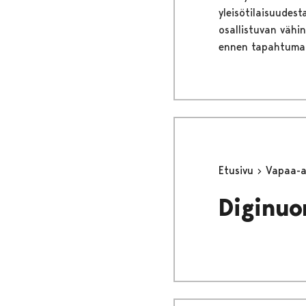
yleisötilaisuudes
osallistuvan vähi
ennen tapahtuma
Etusivu
Vapaa-
Diginuo