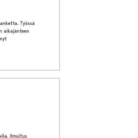
hanketta. Työssä
n aikajänteen
nyt
ila. Ilmoitus