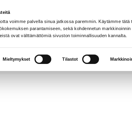
teitä
Puhelinluettelo
Anna palautetta
tta voimme palvella sinua jatkossa paremmin. Käytämme tätä t
yttökokemuksen parantamiseen, sekä kohdennetun markkinoinnin
istä ovat välttämättömiä sivuston toiminnallisuuden kannalta.
s ja
Vapaa-
Hyvinvointi
tus
aika
y
Mieltymykset
Tilastot
Markkinoin