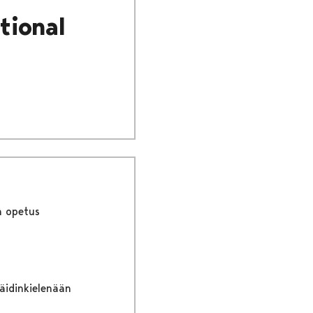
tional
n opetus
 äidinkielenään