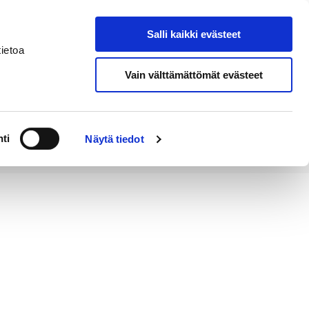
Salli kaikki evästeet
Tapahtumakalenteri
Hae sivustolta
ietoa
Vain välttämättömät evästeet
Työ ja
Kaupunki ja
rittäminen
hallinto
ti
Näytä tiedot