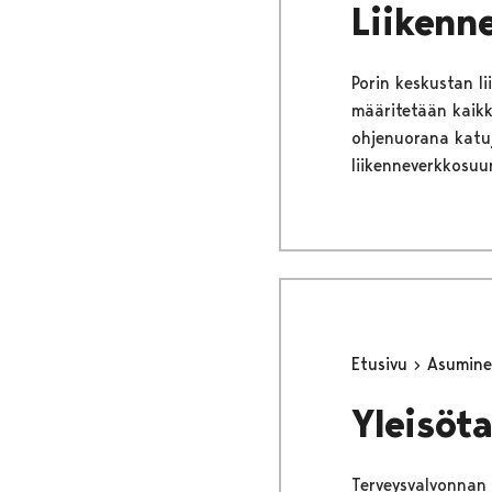
Liikenn
Porin keskustan l
määritetään kaikk
ohjenuorana katu
liikenneverkkosuu
Etusivu
Asumine
Yleisöt
Terveysvalvonnan t