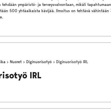
ta tehdään ympäristö- ja terveysvalvontaan, mikäli tapahtuma
ntään 500 yhtäaikaista kävijää. Ilmoitus on tehtävä vähintään
a.
aika
Nuoret
Diginuorisotyö
Diginuorisotyö IRL
risotyö IRL