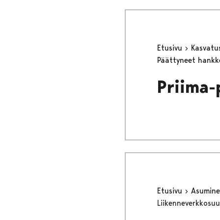
Etusivu
Kasvatu
Päättyneet hank
Priima-
Etusivu
Asumine
Liikenneverkkosuu