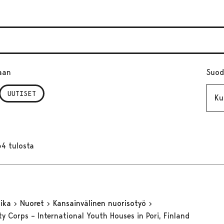
aan
Suod
Kuuk
UUTISET
64 tulosta
aika
Nuoret
Kansainvälinen nuorisotyö
ty Corps – International Youth Houses in Pori, Finland