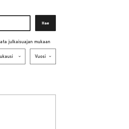
Hae
ata julkaisuajan mukaan
ausi, valinta lähettää lomakkeen
Vuosi, valinta lähettää lomakkeen