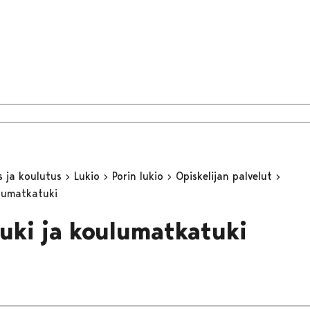
s ja koulutus
Lukio
Porin lukio
Opiskelijan palvelut
lumatkatuki
uki ja koulumatkatuki