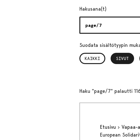
Hakusana(t)
Suodata sisältötyypin muk
KAIKKI
SIVUT
, VALITTU
Haku "page/7" palautti 11
Etusivu
Vapaa-
European Solidari