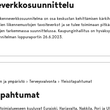
everkkosuunnittelu
iikenneverkkosuunnitelma on osa keskustan kehittämisen kärki
ien liikennemuotojen tavoiteverkot ja se tulee toimimaan pitkä
jen tarkemmassa suunnittelussa. Kaupunginhallitus on hyväksy
nnitelman loppuraportin 26.6.2023.
n ja ympäristö
Terveysvalvonta
Yleisötapahtumat
apahtumat
oimialueeseen kuuluvat Eurajoki, Harjavalta, Nakkila, Pori ja Ulv