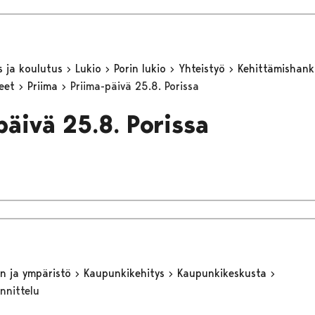
s ja koulutus
Lukio
Porin lukio
Yhteistyö
Kehittämishan
keet
Priima
Priima-päivä 25.8. Porissa
päivä 25.8. Porissa
n ja ympäristö
Kaupunkikehitys
Kaupunkikeskusta
nnittelu