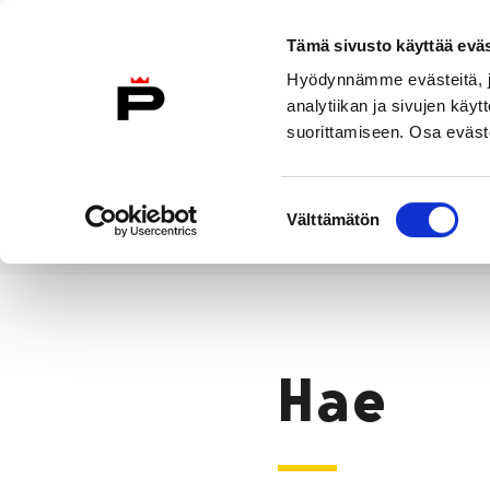
Siirry sisältöön
Tämä sivusto käyttää eväs
Suomeksi
Hyödynnämme evästeitä, jo
Etusivulle
analytiikan ja sivujen kä
suorittamiseen. Osa eväste
Asuminen ja
Kasvatu
ympäristö
koulu
Suostumuksen
Välttämätön
valinta
Hae
Etusivu
Hae