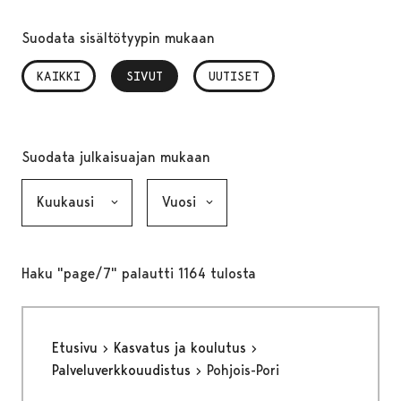
Suodata sisältötyypin mukaan
KAIKKI
SIVUT
, VALITTU
UUTISET
Suodata julkaisuajan mukaan
Kuukausi, valinta lähettää lomakkeen
Vuosi, valinta lähettää lomakkeen
Haku "page/7" palautti 1164 tulosta
Etusivu
Kasvatus ja koulutus
Palveluverkkouudistus
Pohjois-Pori