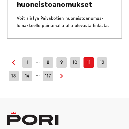
huoneistoanomukset
Voit siirtyä Päiväkotien huoneistoanomus-
lomakkeelle painamalla alla olevasta linkistä.
…
1
8
9
10
11
12
Edellinen sivu
…
13
14
117
Seuraava sivu