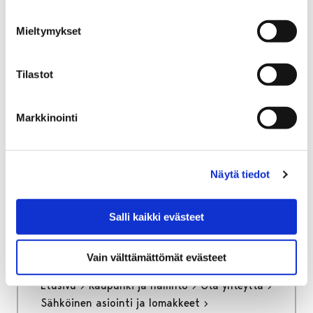
Yritystontit ja toimitilat
Yritystonttien haku
Mieltymykset
Yritystonttien haku
Tilastot
Markkinointi
Etusivu
Vapaa-aika
Liikunta
Liikuntapaikat
Poikkeavat aukioloajat
Näytä tiedot
Poikkeavat aukioloajat
Salli kaikki evästeet
Vain välttämättömät evästeet
Etusivu
Kaupunki ja hallinto
Ota yhteyttä
Sähköinen asiointi ja lomakkeet