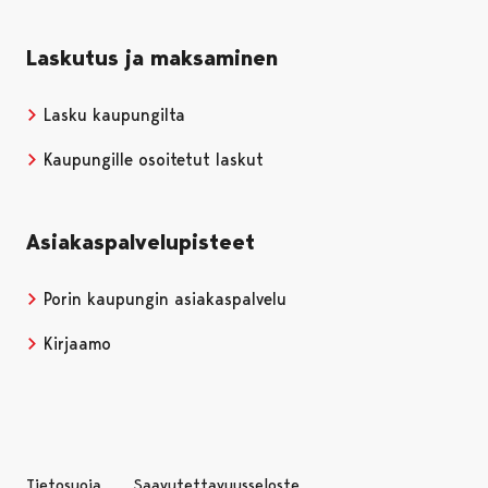
Laskutus ja maksaminen
Lasku kaupungilta
Kaupungille osoitetut laskut
Asiakaspalvelupisteet
Porin kaupungin asiakaspalvelu
Kirjaamo
Tietosuoja
Saavutettavuusseloste