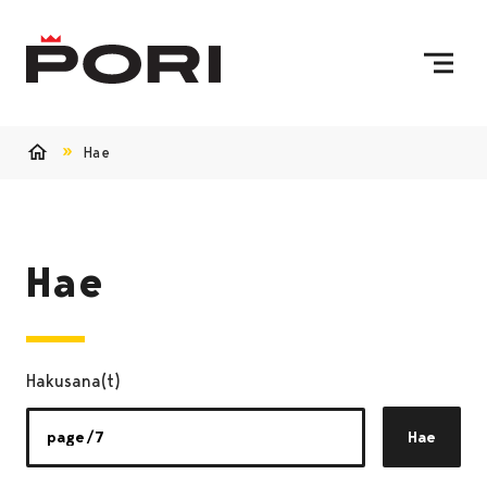
Siirry sisältöön
Etusivulle
Hae
Etusivu
Hae
Hakusana(t)
Hae