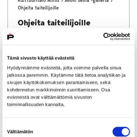
Kulttuuritalo Annis
Avoin seinä -galleria
Ohjeita taiteilijoille
Ohjeita taiteilijoille
Tämä sivusto käyttää evästeitä
Etusivu
Vapaa-aika
Nuoret
Hyödynnämme evästeitä, jotta voimme palvella sinua
Kulttuuritalo Annis
jatkossa paremmin. Käytämme tätä tietoa analytiikan ja
sivujen käyttökokemuksen parantamiseen, sekä
Kulttuuritalo Annis
kohdennetun markkinoinnin suorittamiseen. Osa
evästeistä ovat välttämättömiä sivuston
toiminnallisuuden kannalta.
Suostumuksen
Etusivu
Työ ja yrittäminen
Välttämätön
valinta