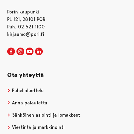
Porin kaupunki
PL 121, 28101 PORI
Puh. 02 621 1100
kirjaamo@pori.fi
Porin kaupunki Facebookissa
Avautuu uudessa välilehdessä
Porin kaupunki Instagramissa
Avautuu uudessa välilehdessä
Porin kaupunki Youtubessa
Avautuu uudessa välilehdessä
Porin kaupunki LinkedInissa
Avautuu uudessa välilehdessä
Ota yhteyttä
Puhelinluettelo
Anna palautetta
Sähköinen asiointi ja lomakkeet
Viestintä ja markkinointi