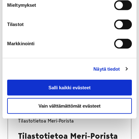
Mieltymykset
Etusivu
Työ ja yrittäminen
Tilastot
Maatalousyrittäjille
Ympäristöluvat ja valvonta
Markkinointi
Ympäristöluvat ja
valvonta
Näytä tiedot
Salli kaikki evästeet
Etusivu
Kasvatus ja koulutus
Vain välttämättömät evästeet
Palveluverkkouudistus
Meri-Pori
Tilastotietoa Meri-Porista
Tilastotietoa Meri-Porista