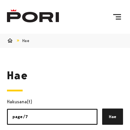
Siirry sisältöön
Etusivulle
Hae
Etusivu
Hae
Hakusana(t)
Hae