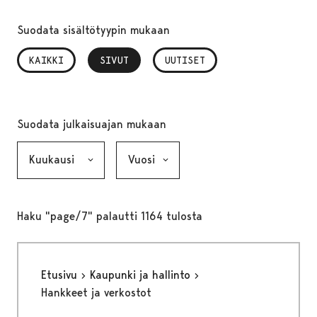
Suodata sisältötyypin mukaan
KAIKKI
SIVUT
, VALITTU
UUTISET
Suodata julkaisuajan mukaan
Kuukausi, valinta lähettää lomakkeen
Vuosi, valinta lähettää lomakkeen
Haku "page/7" palautti 1164 tulosta
Etusivu
Kaupunki ja hallinto
Hankkeet ja verkostot