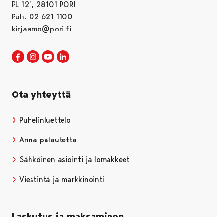
PL 121, 28101 PORI
Puh. 02 621 1100
kirjaamo@pori.fi
Porin kaupunki Facebookissa
Avautuu uudessa välilehdessä
Porin kaupunki Instagramissa
Avautuu uudessa välilehdessä
Porin kaupunki Youtubessa
Avautuu uudessa välilehdessä
Porin kaupunki LinkedInissa
Avautuu uudessa välilehdessä
Ota yhteyttä
Puhelinluettelo
Anna palautetta
Sähköinen asiointi ja lomakkeet
Viestintä ja markkinointi
Laskutus ja maksaminen