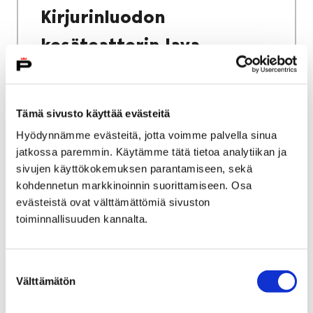
Kirjurinluodon
kesäteatterin lava
Tämä sivusto käyttää evästeitä
Hyödynnämme evästeitä, jotta voimme palvella sinua
Etusivu
Kasvatus ja koulutus
jatkossa paremmin. Käytämme tätä tietoa analytiikan ja
Palmgren-konservatorio
sivujen käyttökokemuksen parantamiseen, sekä
Keikkamyynti, tilavuokraus, kirjasto
kohdennetun markkinoinnin suorittamiseen. Osa
Musiikkikirjasto ja soitinlainaamo
evästeistä ovat välttämättömiä sivuston
toiminnallisuuden kannalta.
Musiikkikirjasto ja
soitinlainaamo
Suostumuksen
Välttämätön
valinta