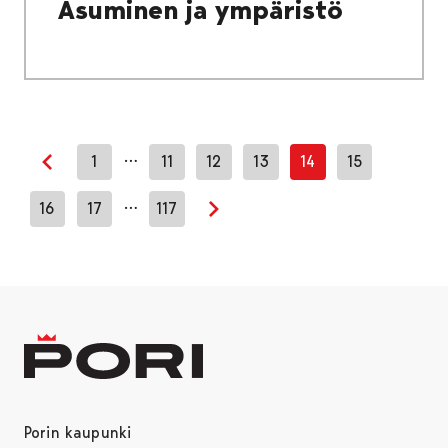
Asuminen ja ympäristö
…
1
11
12
13
14
15
Edellinen sivu
…
16
17
117
Seuraava sivu
Porin kaupunki