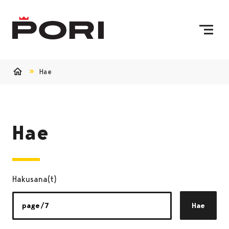
Siirry sisältöön
Etusivulle
Hae
Etusivu
Hae
Hakusana(t)
Hae