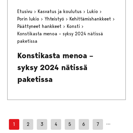
Etusivu
Kasvatus ja koulutus
Lukio
Porin lukio
Yhteistyö
Kehittämishankkeet
Päättyneet hankkeet
Konsti
Konstikasta menoa – syksy 2024 nätissä
paketissa
Konstikasta menoa –
syksy 2024 nätissä
paketissa
…
1
2
3
4
5
6
7