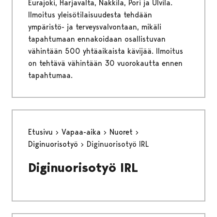
Eurajoki, Harjavalta, Nakkila, Pori ja Ulvila.
Ilmoitus yleisötilaisuudesta tehdään
ympäristö- ja terveysvalvontaan, mikäli
tapahtumaan ennakoidaan osallistuvan
vähintään 500 yhtäaikaista kävijää. Ilmoitus
on tehtävä vähintään 30 vuorokautta ennen
tapahtumaa.
Etusivu
Vapaa-aika
Nuoret
Diginuorisotyö
Diginuorisotyö IRL
Diginuorisotyö IRL