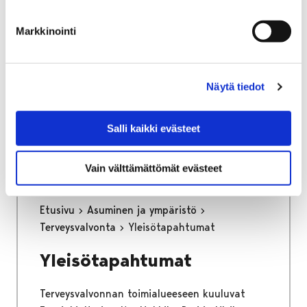
osa keskustan kehittämisen kärkihanketta.
Työssä määritetään kaikkien liikennemuotojen
Markkinointi
tavoiteverkot ja se tulee toimimaan pitkän
aikajänteen ohjenuorana katujen
tarkemmassa suunnittelussa.
Näytä tiedot
Kaupunginhallitus on hyväksynyt
liikenneverkkosuunnitelman loppuraportin
Salli kaikki evästeet
26.6.2023.
Vain välttämättömät evästeet
Etusivu
Asuminen ja ympäristö
Terveysvalvonta
Yleisötapahtumat
Yleisötapahtumat
Terveysvalvonnan toimialueeseen kuuluvat