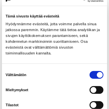
Etusivu
Kasvatus ja koulutus
Lukio
Porin lukio
Yhteistyö
Kehittämishankkeet
Tämä sivusto käyttää evästeitä
Päättyneet hankkeet
Priima
Hyödynnämme evästeitä, jotta voimme palvella sinua
Priima-päivä 25.8. Porissa
jatkossa paremmin. Käytämme tätä tietoa analytiikan ja
Priima-päivä 25.8. Porissa
sivujen käyttökokemuksen parantamiseen, sekä
kohdennetun markkinoinnin suorittamiseen. Osa
evästeistä ovat välttämättömiä sivuston
toiminnallisuuden kannalta.
Suostumuksen
Etusivu
Asuminen ja ympäristö
Välttämätön
valinta
Kaupunkikehitys
Kaupunkikeskusta
Liikenneverkkosuunnittelu
Mieltymykset
Liikenneverkkosuunnittelu
Tilastot
Porin keskustan liikenneverkkosuunnitelma on