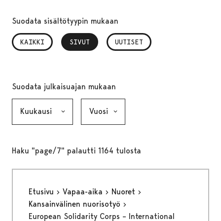
Suodata sisältötyypin mukaan
KAIKKI
SIVUT
, VALITTU
UUTISET
Suodata julkaisuajan mukaan
Kuukausi, valinta lähettää lomakkeen
Vuosi, valinta lähettää lomakkeen
Haku "page/7" palautti 1164 tulosta
Etusivu
Vapaa-aika
Nuoret
Kansainvälinen nuorisotyö
European Solidarity Corps – International