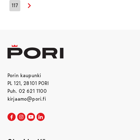
117
Seuraava sivu
Porin kaupunki
PL 121, 28101 PORI
Puh. 02 621 1100
kirjaamo@pori.fi
Porin kaupunki Facebookissa
Avautuu uudessa välilehdessä
Porin kaupunki Instagramissa
Avautuu uudessa välilehdessä
Porin kaupunki Youtubessa
Avautuu uudessa välilehdessä
Porin kaupunki LinkedInissa
Avautuu uudessa välilehdessä