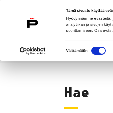
Siirry sisältöön
Tämä sivusto käyttää eväs
Suomeksi
Hyödynnämme evästeitä, jo
Etusivulle
analytiikan ja sivujen kä
suorittamiseen. Osa eväste
Asuminen ja
Kasvatu
ympäristö
koulu
Suostumuksen
Välttämätön
valinta
Hae
Etusivu
Hae