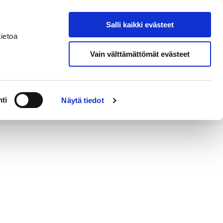
Salli kaikki evästeet
Tapahtumakalenteri
Hae sivustolta
ietoa
Vain välttämättömät evästeet
Työ ja
Kaupunki ja
rittäminen
hallinto
ti
Näytä tiedot