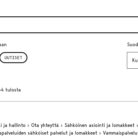
aan
Suod
Kuuk
UUTISET
64 tulosta
 ja hallinto
Ota yhteyttä
Sähköinen asiointi ja lomakkeet
eyspalveluiden sähköiset palvelut ja lomakkeet
Vammaispalvel