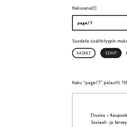
Hakusana(t)
Suodata sisältötyypin muk
KAIKKI
SIVUT
, VALITTU
Haku "page/7" palautti 11
Etusivu
Kaupunki
Sosiaali- ja terv