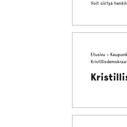
Voit siirtyä henki
Etusivu
Kaupunki
Kristillisdemokra
Kristil