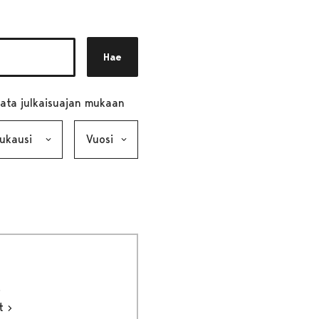
Hae
ata julkaisuajan mukaan
ausi, valinta lähettää lomakkeen
Vuosi, valinta lähettää lomakkeen
ut