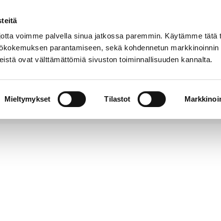
teitä
Puhelinluettelo
Anna palautetta
tta voimme palvella sinua jatkossa paremmin. Käytämme tätä t
yttökokemuksen parantamiseen, sekä kohdennetun markkinoinnin
istä ovat välttämättömiä sivuston toiminnallisuuden kannalta.
s ja
Vapaa-
Hyvinvointi
tus
aika
y
Mieltymykset
Tilastot
Markkinoin