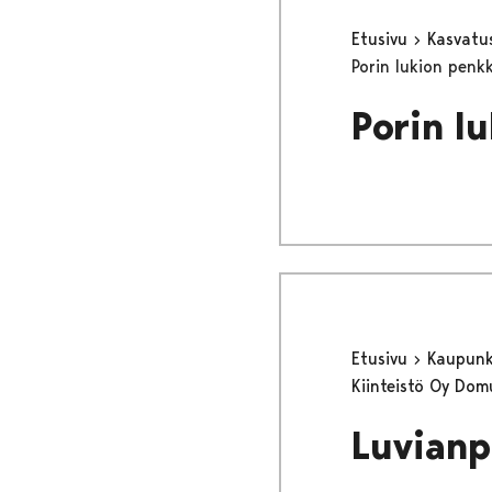
Etusivu
Kasvatu
Porin lukion penk
Porin l
Etusivu
Kaupunki
Kiinteistö Oy Dom
Luvianp