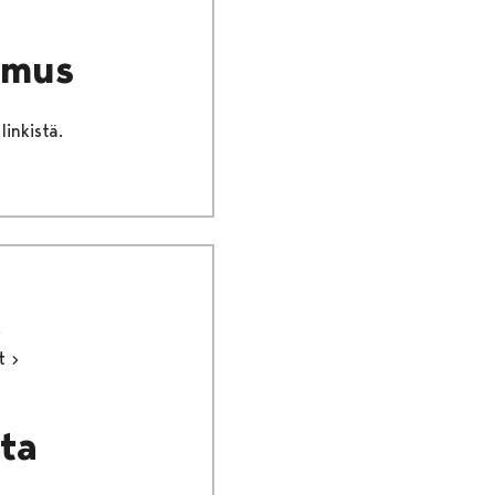
imus
inkistä.
ut
sta