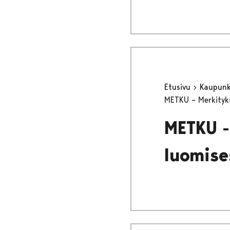
Etusivu
Kaupunki
METKU – Merkityks
METKU -
luomise