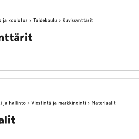
s ja koulutus
Taidekoulu
Kuvissynttärit
nttärit
 ja hallinto
Viestintä ja markkinointi
Materiaalit
alit