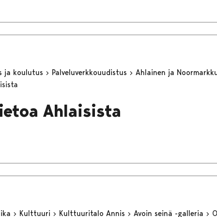
s ja koulutus
Palveluverkkouudistus
Ahlainen ja Noormarkk
isista
ietoa Ahlaisista
aika
Kulttuuri
Kulttuuritalo Annis
Avoin seinä -galleria
O