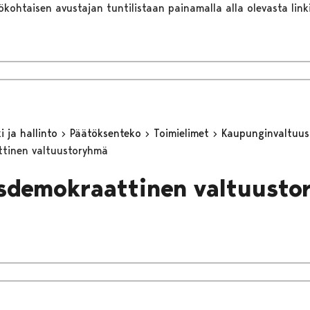
lökohtaisen avustajan tuntilistaan painamalla alla olevasta link
 ja hallinto
Päätöksenteko
Toimielimet
Kaupunginvaltuu
attinen valtuustoryhmä
lisdemokraattinen valtuust