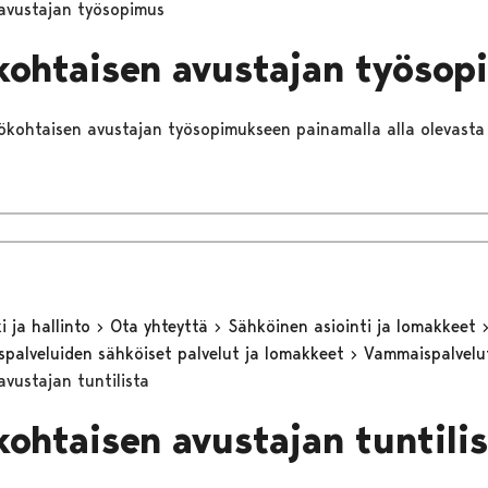
avustajan työsopimus
kohtaisen avustajan työsop
lökohtaisen avustajan työsopimukseen painamalla alla olevasta l
 ja hallinto
Ota yhteyttä
Sähköinen asiointi ja lomakkeet
eyspalveluiden sähköiset palvelut ja lomakkeet
Vammaispalvel
avustajan tuntilista
kohtaisen avustajan tuntili