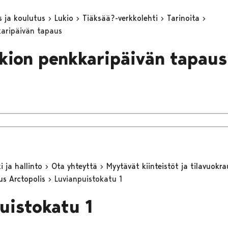
s ja koulutus
Lukio
Tiäksää?-verkkolehti
Tarinoita
karipäivän tapaus
ukion penkkaripäivän tapaus
 ja hallinto
Ota yhteyttä
Myytävät kiinteistöt ja tilavuokr
us Arctopolis
Luvianpuistokatu 1
uistokatu 1