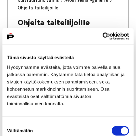
Kulttuuritalo Annis
Avoin seinä -galleria
Ohjeita taiteilijoille
Ohjeita taiteilijoille
Tämä sivusto käyttää evästeitä
Etusivu
Vapaa-aika
Nuoret
Hyödynnämme evästeitä, jotta voimme palvella sinua
Kulttuuritalo Annis
jatkossa paremmin. Käytämme tätä tietoa analytiikan ja
sivujen käyttökokemuksen parantamiseen, sekä
Kulttuuritalo Annis
kohdennetun markkinoinnin suorittamiseen. Osa
evästeistä ovat välttämättömiä sivuston
toiminnallisuuden kannalta.
Suostumuksen
Etusivu
Työ ja yrittäminen
Välttämätön
valinta