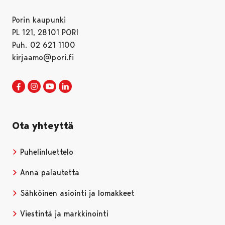
Porin kaupunki
PL 121, 28101 PORI
Puh. 02 621 1100
kirjaamo@pori.fi
Porin kaupunki Facebookissa
Avautuu uudessa välilehdessä
Porin kaupunki Instagramissa
Avautuu uudessa välilehdessä
Porin kaupunki Youtubessa
Avautuu uudessa välilehdessä
Porin kaupunki LinkedInissa
Avautuu uudessa välilehdessä
Ota yhteyttä
Puhelinluettelo
Anna palautetta
Sähköinen asiointi ja lomakkeet
Viestintä ja markkinointi