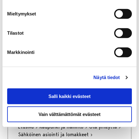
Yritystontit ja toimitilat
Yritystonttien haku
Mieltymykset
Yritystonttien haku
Tilastot
Markkinointi
Etusivu
Vapaa-aika
Liikunta
Liikuntapaikat
Poikkeavat aukioloajat
Näytä tiedot
Poikkeavat aukioloajat
Salli kaikki evästeet
Vain välttämättömät evästeet
Etusivu
Kaupunki ja hallinto
Ota yhteyttä
Sähköinen asiointi ja lomakkeet