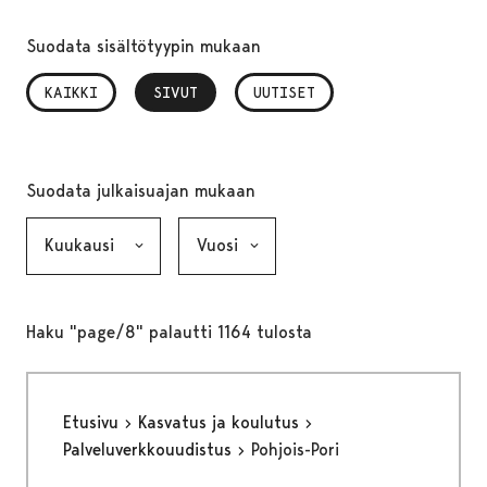
Suodata sisältötyypin mukaan
KAIKKI
SIVUT
, VALITTU
UUTISET
Suodata julkaisuajan mukaan
Kuukausi, valinta lähettää lomakkeen
Vuosi, valinta lähettää lomakkeen
Haku "page/8" palautti 1164 tulosta
Etusivu
Kasvatus ja koulutus
Palveluverkkouudistus
Pohjois-Pori