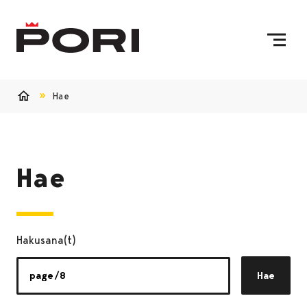
Siirry sisältöön
Etusivulle
Hae
Etusivu
Hae
Hakusana(t)
Hae