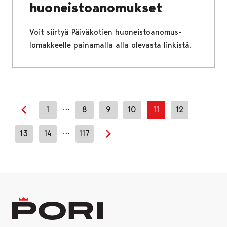
huoneistoanomukset
Voit siirtyä Päiväkotien huoneistoanomus-
lomakkeelle painamalla alla olevasta linkistä.
…
1
8
9
10
11
12
Edellinen sivu
…
13
14
117
Seuraava sivu