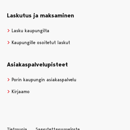
Laskutus ja maksaminen
Lasku kaupungilta
Kaupungille osoitetut laskut
Asiakaspalvelupisteet
Porin kaupungin asiakaspalvelu
Kirjaamo
Tietosuoja
Saavutettavuusseloste