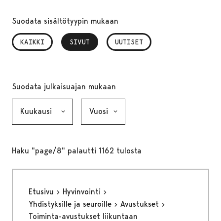
Suodata sisältötyypin mukaan
KAIKKI
SIVUT
, VALITTU
UUTISET
Suodata julkaisuajan mukaan
Kuukausi, valinta lähettää lomakkeen
Vuosi, valinta lähettää lomakkeen
Haku "page/8" palautti 1162 tulosta
Etusivu
Hyvinvointi
Yhdistyksille ja seuroille
Avustukset
Toiminta-avustukset liikuntaan