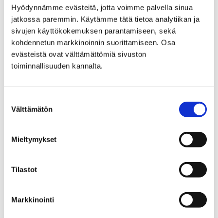
Sea
Hyödynnämme evästeitä, jotta voimme palvella sinua
jatkossa paremmin. Käytämme tätä tietoa analytiikan ja
MUSTBE -
sivujen käyttökokemuksen parantamiseen, sekä
kohdennetun markkinoinnin suorittamiseen. Osa
Multidimensional
evästeistä ovat välttämättömiä sivuston
stormwater treatment in
toiminnallisuuden kannalta.
urban areas for cleaner
Suostumuksen
Baltic Sea
Välttämätön
valinta
Mieltymykset
Tilastot
Etusivu
Kasvatus ja koulutus
Lukio
Tiäksää?-verkkolehti
Tarinoita
Sumukammion rakentamista Cernissä
Markkinointi