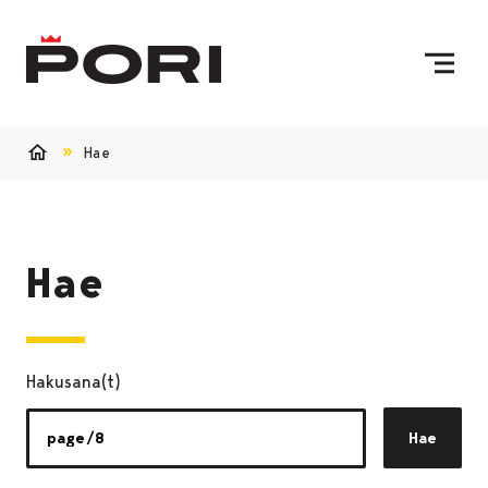
Siirry sisältöön
Etusivulle
Hae
Etusivu
Hae
Hakusana(t)
Hae