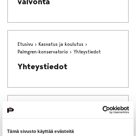
valvonta
Etusivu
Kasvatus ja koulutus
Palmgren-konservatorio
Yhteystiedot
Yhteystiedot
Etusivu
Kaupunki ja hallinto
Hankkeet ja verkostot
Hankkeet
MUSTBE – Multidimensional stormwater
Tämä sivusto käyttää evästeitä
treatment in urban areas for cleaner Baltic