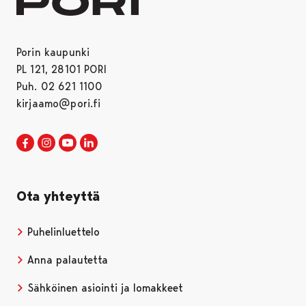
Porin kaupunki
PL 121, 28101 PORI
Puh. 02 621 1100
kirjaamo@pori.fi
Porin kaupunki Facebookissa
Avautuu uudessa välilehdessä
Porin kaupunki Instagramissa
Avautuu uudessa välilehdessä
Porin kaupunki Youtubessa
Avautuu uudessa välilehdessä
Porin kaupunki LinkedInissa
Avautuu uudessa välilehdessä
Ota yhteyttä
Puhelinluettelo
Anna palautetta
Sähköinen asiointi ja lomakkeet