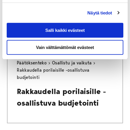
Sumukammion
rakentamista Cernissä
Näytä tiedot
Salli kaikki evästeet
Vain välttämättömät evästeet
Etusivu
Kaupunki ja hallinto
Päätöksenteko
Osallistu ja vaikuta
Rakkaudella porilaisille -osallistuva
budjetointi
Rakkaudella porilaisille -
osallistuva budjetointi