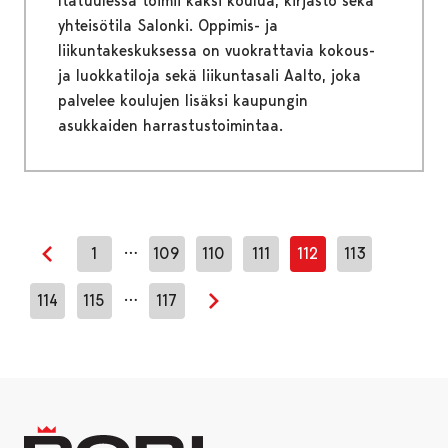
Itätuulessa toimii kaksi koulua, kirjasto sekä
yhteisötila Salonki. Oppimis- ja
liikuntakeskuksessa on vuokrattavia kokous-
ja luokkatiloja sekä liikuntasali Aalto, joka
palvelee koulujen lisäksi kaupungin
asukkaiden harrastustoimintaa.
…
1
109
110
111
112
113
Edellinen sivu
…
114
115
117
Seuraava sivu