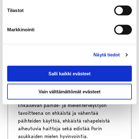
Tilastot
Markkinointi
Etusivu
Hyvinvointi
Ehkäisevä päihde- ja mielenterveystyö
Ehkäisevä päihde- ja
Näytä tiedot
mielenterveystyö
Salli kaikki evästeet
Ehkäisevä päihde- ja mielenterveystyö sekä
väkivallan ehkäisy ovat hyvinvoinnin,
Vain välttämättömät evästeet
terveyden ja turvallisuuden edistämistä.
Ehkäisevän päihde- ja mielenterveystyön
tavoitteena on ehkäistä ja vähentää
päihteiden käyttöä, ehkäistä rahapeleistä
aiheutuvia haittoja sekä edistää Porin
asukkaiden mielen hyvinvointia.