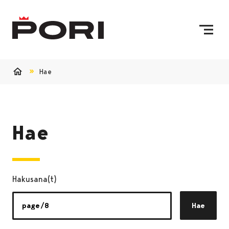
Siirry sisältöön
Etusivulle
Hae
Etusivu
Hae
Hakusana(t)
Hae