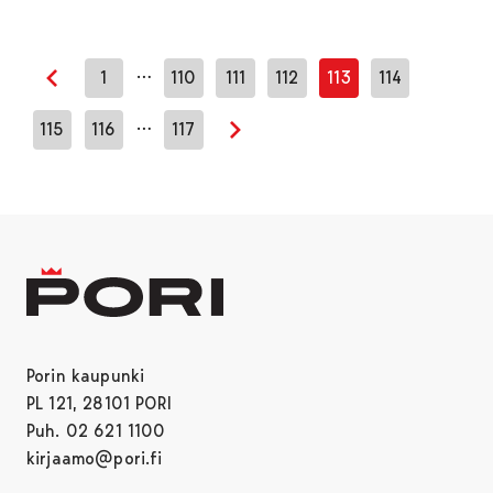
…
1
110
111
112
113
114
Edellinen sivu
…
115
116
117
Seuraava sivu
Porin kaupunki
PL 121, 28101 PORI
Puh. 02 621 1100
kirjaamo@pori.fi