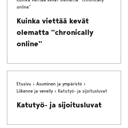
online”
Kuinka viettää kevät
olematta “chronically
online”
Etusivu
Asuminen ja ympäristö
Liikenne ja veneily
Katutyö- ja sijoitusluvat
Katutyö- ja sijoitusluvat