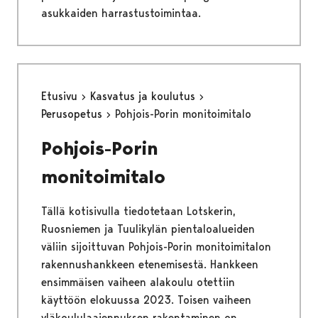
asukkaiden harrastustoimintaa.
Etusivu
Kasvatus ja koulutus
Perusopetus
Pohjois-Porin monitoimitalo
Pohjois-Porin
monitoimitalo
Tällä kotisivulla tiedotetaan Lotskerin,
Ruosniemen ja Tuulikylän pientaloalueiden
väliin sijoittuvan Pohjois-Porin monitoimitalon
rakennushankkeen etenemisestä. Hankkeen
ensimmäisen vaiheen alakoulu otettiin
käyttöön elokuussa 2023. Toisen vaiheen
yläkoululaajennuksen rakentaminen on