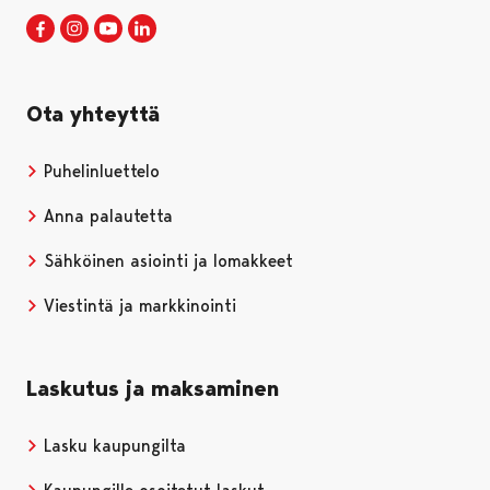
Porin kaupunki Facebookissa
Avautuu uudessa välilehdessä
Porin kaupunki Instagramissa
Avautuu uudessa välilehdessä
Porin kaupunki Youtubessa
Avautuu uudessa välilehdessä
Porin kaupunki LinkedInissa
Avautuu uudessa välilehdessä
Ota yhteyttä
Puhelinluettelo
Anna palautetta
Sähköinen asiointi ja lomakkeet
Viestintä ja markkinointi
Laskutus ja maksaminen
Lasku kaupungilta