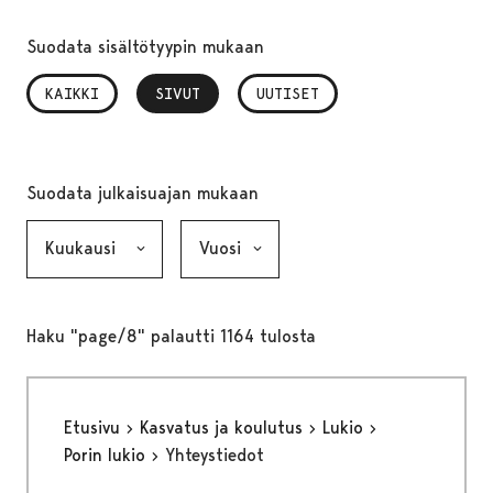
Suodata sisältötyypin mukaan
KAIKKI
SIVUT
, VALITTU
UUTISET
Suodata julkaisuajan mukaan
Kuukausi, valinta lähettää lomakkeen
Vuosi, valinta lähettää lomakkeen
Haku "page/8" palautti 1164 tulosta
Etusivu
Kasvatus ja koulutus
Lukio
Porin lukio
Yhteystiedot