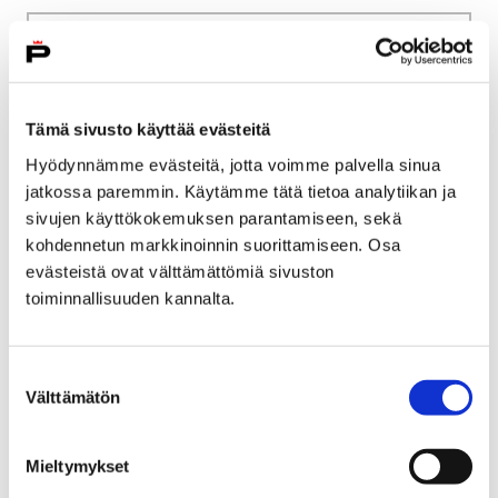
Etusivu
Kasvatus ja koulutus
Lukio
Tiäksää?-verkkolehti
Henkilökuvia
Historiaa neljällä vuosikymmenellä
Tämä sivusto käyttää evästeitä
Hyödynnämme evästeitä, jotta voimme palvella sinua
Historiaa neljällä
jatkossa paremmin. Käytämme tätä tietoa analytiikan ja
vuosikymmenellä
sivujen käyttökokemuksen parantamiseen, sekä
kohdennetun markkinoinnin suorittamiseen. Osa
evästeistä ovat välttämättömiä sivuston
toiminnallisuuden kannalta.
Etusivu
Vapaa-aika
Liikunta
Suostumuksen
Välttämätön
Satakunnan Urheiluakatemia
Opiskelu
valinta
Opiskelu
Mieltymykset