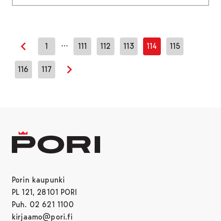
…
1
111
112
113
114
115
Edellinen sivu
116
117
Seuraava sivu
Porin kaupunki
PL 121, 28101 PORI
Puh. 02 621 1100
kirjaamo@pori.fi