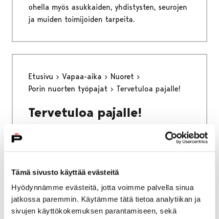
ohella myös asukkaiden, yhdistysten, seurojen
ja muiden toimijoiden tarpeita.
Etusivu
Vapaa-aika
Nuoret
Porin nuorten työpajat
Tervetuloa pajalle!
Tervetuloa pajalle!
Tämä sivusto käyttää evästeitä
Etusivu
Asuminen ja ympäristö
Hyödynnämme evästeitä, jotta voimme palvella sinua
Liikenne ja veneily
jatkossa paremmin. Käytämme tätä tietoa analytiikan ja
Liikenneväylien kunnossapito
sivujen käyttökokemuksen parantamiseen, sekä
Katujen päällystystyöt