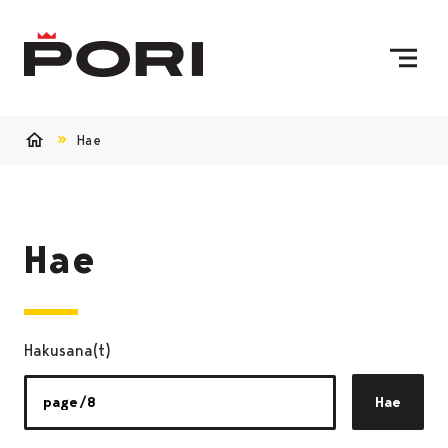
Siirry sisältöön
Etusivulle
Hae
Etusivu
Hae
Hakusana(t)
Hae