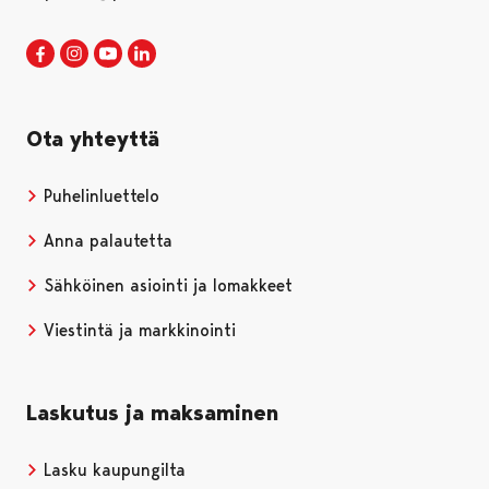
Porin kaupunki Facebookissa
Avautuu uudessa välilehdessä
Porin kaupunki Instagramissa
Avautuu uudessa välilehdessä
Porin kaupunki Youtubessa
Avautuu uudessa välilehdessä
Porin kaupunki LinkedInissa
Avautuu uudessa välilehdessä
Ota yhteyttä
Puhelinluettelo
Anna palautetta
Sähköinen asiointi ja lomakkeet
Viestintä ja markkinointi
Laskutus ja maksaminen
Lasku kaupungilta