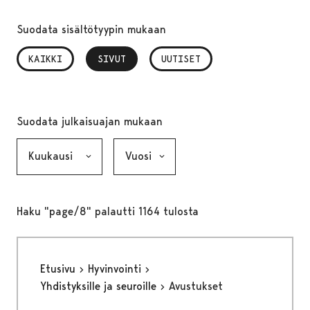
Suodata sisältötyypin mukaan
KAIKKI
SIVUT
, VALITTU
UUTISET
Suodata julkaisuajan mukaan
Kuukausi, valinta lähettää lomakkeen
Vuosi, valinta lähettää lomakkeen
Haku "page/8" palautti 1164 tulosta
Etusivu
Hyvinvointi
Yhdistyksille ja seuroille
Avustukset