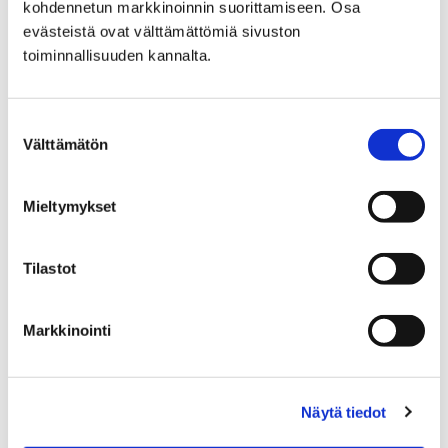
kohdennetun markkinoinnin suorittamiseen. Osa
evästeistä ovat välttämättömiä sivuston
Katujen päällystystyöt
toiminnallisuuden kannalta.
Suostumuksen
Välttämätön
valinta
Etusivu
Hyvinvointi
Mieltymykset
Yhdistyksille ja seuroille
Avustukset
Porin kaupungin hissiavustus
jälkiasennushissin rakentamiseen
Tilastot
Porin kaupungin
Markkinointi
hissiavustus
jälkiasennushissin
Näytä tiedot
rakentamiseen