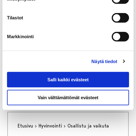
Bussiliput ja aikataulut
Tilastot
Markkinointi
Etusivu
Kaupunki ja hallinto
Ota yhteyttä
Kaupungin asiointipalvelut
Porin kaupungin asiakaspalvelu
Näytä tiedot
Kaapeli- ja johtokartat
Salli kaikki evästeet
Kaapeli- ja johtokartat
Vain välttämättömät evästeet
Etusivu
Hyvinvointi
Osallistu ja vaikuta