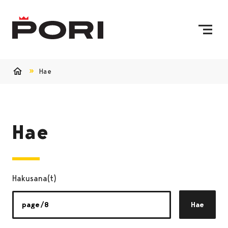
Siirry sisältöön
Etusivulle
Hae
Etusivu
Hae
Hakusana(t)
Hae