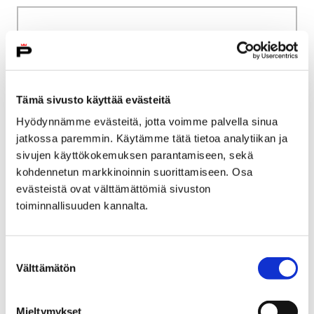
Etusivu
Kasvatus ja koulutus
Palveluverkkouudistus
Pohjois-Pori
Tilastotietoa Pohjois-Porista
Tämä sivusto käyttää evästeitä
Tilastotietoa Pohjois-
Hyödynnämme evästeitä, jotta voimme palvella sinua
Porista
jatkossa paremmin. Käytämme tätä tietoa analytiikan ja
sivujen käyttökokemuksen parantamiseen, sekä
kohdennetun markkinoinnin suorittamiseen. Osa
evästeistä ovat välttämättömiä sivuston
toiminnallisuuden kannalta.
Etusivu
Kaupunki ja hallinto
Ota yhteyttä
Kaupungin asiointipalvelut
Suostumuksen
Välttämätön
Porin kaupungin asiakaspalvelu
valinta
Bussiliput ja aikataulut
Mieltymykset