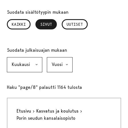
Suodata sisältötyypin mukaan
KAIKKI
SIVUT
, VALITTU
UUTISET
Suodata julkaisuajan mukaan
Kuukausi, valinta lähettää lomakkeen
Vuosi, valinta lähettää lomakkeen
Haku "page/8" palautti 1164 tulosta
Etusivu
Kasvatus ja koulutus
Porin seudun kansalaisopisto