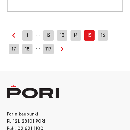
…
1
12
13
14
15
16
Edellinen sivu
…
17
18
117
Seuraava sivu
Porin kaupunki
PL 121, 28101 PORI
Puh. 02 621 1100