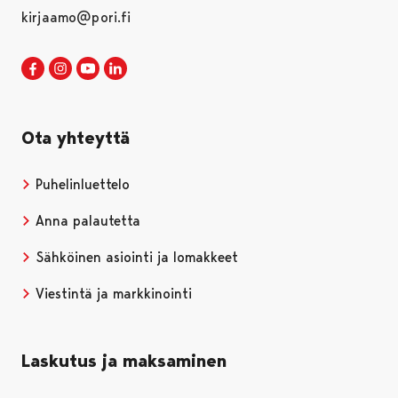
kirjaamo@pori.fi
Porin kaupunki Facebookissa
Avautuu uudessa välilehdessä
Porin kaupunki Instagramissa
Avautuu uudessa välilehdessä
Porin kaupunki Youtubessa
Avautuu uudessa välilehdessä
Porin kaupunki LinkedInissa
Avautuu uudessa välilehdessä
Ota yhteyttä
Puhelinluettelo
Anna palautetta
Sähköinen asiointi ja lomakkeet
Viestintä ja markkinointi
Laskutus ja maksaminen