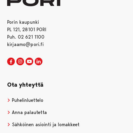
Porin kaupunki
PL 121, 28101 PORI
Puh. 02 621 1100
kirjaamo@pori.fi
Porin kaupunki Facebookissa
Avautuu uudessa välilehdessä
Porin kaupunki Instagramissa
Avautuu uudessa välilehdessä
Porin kaupunki Youtubessa
Avautuu uudessa välilehdessä
Porin kaupunki LinkedInissa
Avautuu uudessa välilehdessä
Ota yhteyttä
Puhelinluettelo
Anna palautetta
Sähköinen asiointi ja lomakkeet