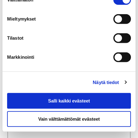
valinta
uusille urille: pori.fi/tyopaikat.
Mieltymykset
Tilastot
Etusivu
Työ ja yrittäminen
Maatalousyrittäjille
Rakennusvalvonta
Markkinointi
Rakennusvalvonta
Näytä tiedot
Salli kaikki evästeet
Etusivu
Kaupunki ja hallinto
Ota yhteyttä
Kaupungin asiointipalvelut
Vain välttämättömät evästeet
Porin kaupungin asiakaspalvelu
Matkailuneuvonta