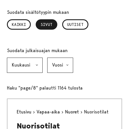
Suodata sisältötyypin mukaan
KAIKKI
SIVUT
, VALITTU
UUTISET
Suodata julkaisuajan mukaan
Kuukausi, valinta lähettää lomakkeen
Vuosi, valinta lähettää lomakkeen
Haku "page/8" palautti 1164 tulosta
Etusivu
Vapaa-aika
Nuoret
Nuorisotilat
Nuorisotilat