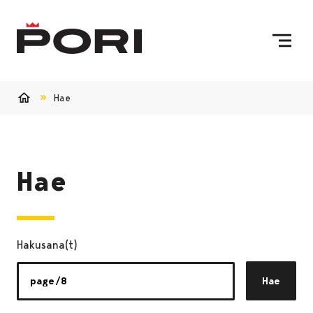
Siirry sisältöön
Etusivulle
Hae
Etusivu
Hae
Hakusana(t)
Hae