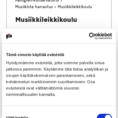
Palmgren-konservatorio
Musiikista harrastus
Musiikkileikkikoulu
Musiikkileikkikoulu
Tämä sivusto käyttää evästeitä
Etusivu
Kasvatus ja koulutus
Hyödynnämme evästeitä, jotta voimme palvella sinua
Opiskelijan Pori
Uramahdollisuudet
jatkossa paremmin. Käytämme tätä tietoa analytiikan ja
Uramahdollisuudet
sivujen käyttökokemuksen parantamiseen, sekä
kohdennetun markkinoinnin suorittamiseen. Osa
evästeistä ovat välttämättömiä sivuston
Pori on periksiantamaton, itsepäinen, mutta
toiminnallisuuden kannalta.
aina uudelleen luovasta hulluudesta ja
vastakohdista voimaa ammentava kaupunki.
Sen ytimessä on sitkeä yrittäminen ja oma
Suostumuksen
tapa tehdä — alalla kuin alalla. Löydä tiesi
Välttämätön