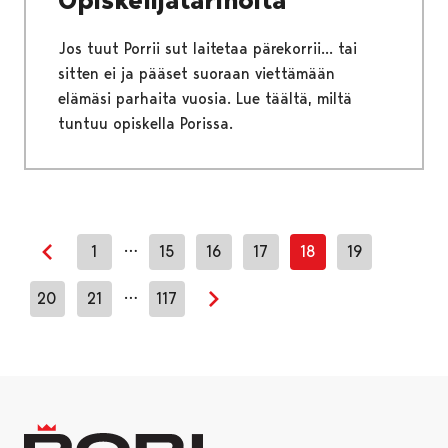
Jos tuut Porrii sut laitetaa pärekorrii... tai
sitten ei ja pääset suoraan viettämään
elämäsi parhaita vuosia. Lue täältä, miltä
tuntuu opiskella Porissa.
…
1
15
16
17
18
19
Edellinen sivu
…
20
21
117
Seuraava sivu