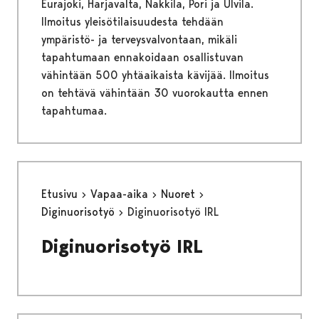
Eurajoki, Harjavalta, Nakkila, Pori ja Ulvila.
Ilmoitus yleisötilaisuudesta tehdään
ympäristö- ja terveysvalvontaan, mikäli
tapahtumaan ennakoidaan osallistuvan
vähintään 500 yhtäaikaista kävijää. Ilmoitus
on tehtävä vähintään 30 vuorokautta ennen
tapahtumaa.
Etusivu
Vapaa-aika
Nuoret
Diginuorisotyö
Diginuorisotyö IRL
Diginuorisotyö IRL