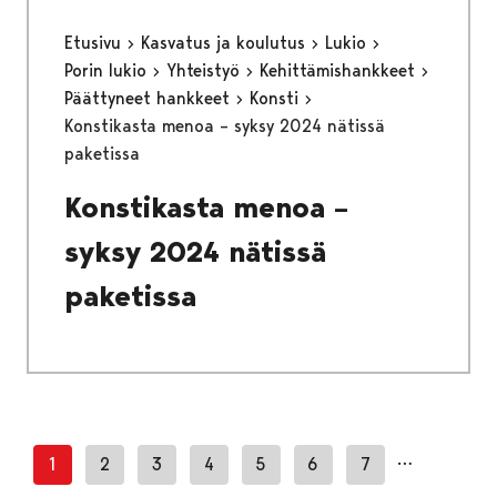
Etusivu
Kasvatus ja koulutus
Lukio
Porin lukio
Yhteistyö
Kehittämishankkeet
Päättyneet hankkeet
Konsti
Konstikasta menoa – syksy 2024 nätissä
paketissa
Konstikasta menoa –
syksy 2024 nätissä
paketissa
…
1
2
3
4
5
6
7