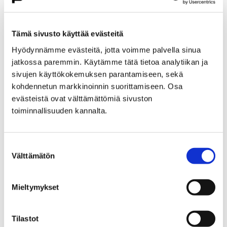
Etusivu
Kasvatus ja koulutus
Lukio
Porin lukio
Yhteistyö
Kehittämishankkeet
Tämä sivusto käyttää evästeitä
Päättyneet hankkeet
Priima
Hyödynnämme evästeitä, jotta voimme palvella sinua
Priima-päivä 25.8. Porissa
jatkossa paremmin. Käytämme tätä tietoa analytiikan ja
Priima-päivä 25.8. Porissa
sivujen käyttökokemuksen parantamiseen, sekä
kohdennetun markkinoinnin suorittamiseen. Osa
evästeistä ovat välttämättömiä sivuston
toiminnallisuuden kannalta.
Suostumuksen
Etusivu
Asuminen ja ympäristö
Välttämätön
valinta
Kaupunkikehitys
Kaupunkikeskusta
Liikenneverkkosuunnittelu
Mieltymykset
Liikenneverkkosuunnittelu
Tilastot
Porin keskustan liikenneverkkosuunnitelma on