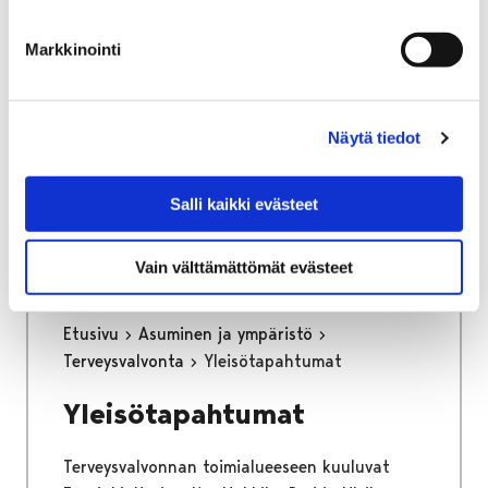
osa keskustan kehittämisen kärkihanketta.
Työssä määritetään kaikkien liikennemuotojen
Markkinointi
tavoiteverkot ja se tulee toimimaan pitkän
aikajänteen ohjenuorana katujen
tarkemmassa suunnittelussa.
Näytä tiedot
Kaupunginhallitus on hyväksynyt
liikenneverkkosuunnitelman loppuraportin
Salli kaikki evästeet
26.6.2023.
Vain välttämättömät evästeet
Etusivu
Asuminen ja ympäristö
Terveysvalvonta
Yleisötapahtumat
Yleisötapahtumat
Terveysvalvonnan toimialueeseen kuuluvat