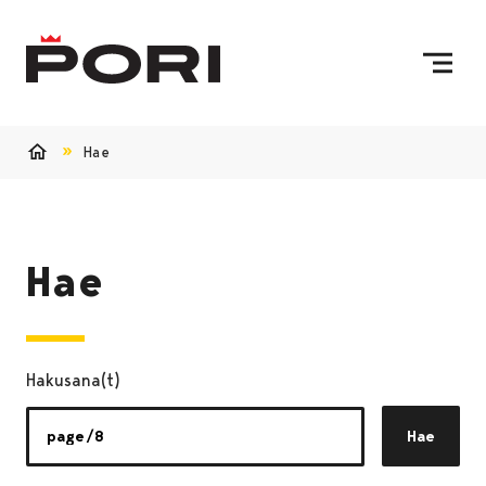
Siirry sisältöön
Etusivulle
Hae
Etusivu
Hae
Hakusana(t)
Hae