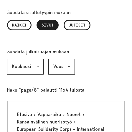
Suodata sisältötyypin mukaan
KAIKKI
SIVUT
, VALITTU
UUTISET
Suodata julkaisuajan mukaan
Kuukausi, valinta lähettää lomakkeen
Vuosi, valinta lähettää lomakkeen
Haku "page/8" palautti 1164 tulosta
Etusivu
Vapaa-aika
Nuoret
Kansainvälinen nuorisotyö
European Solidarity Corps – International