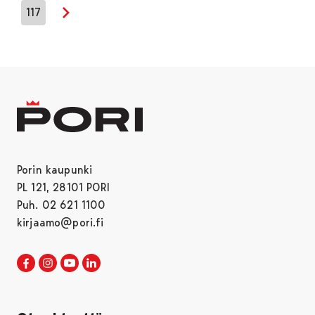
117
Seuraava sivu
Porin kaupunki
PL 121, 28101 PORI
Puh. 02 621 1100
kirjaamo@pori.fi
Porin kaupunki Facebookissa
Avautuu uudessa välilehdessä
Porin kaupunki Instagramissa
Avautuu uudessa välilehdessä
Porin kaupunki Youtubessa
Avautuu uudessa välilehdessä
Porin kaupunki LinkedInissa
Avautuu uudessa välilehdessä