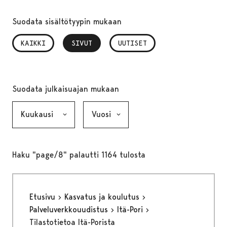
Suodata sisältötyypin mukaan
KAIKKI
SIVUT
, VALITTU
UUTISET
Suodata julkaisuajan mukaan
Kuukausi, valinta lähettää lomakkeen
Vuosi, valinta lähettää lomakkeen
Haku "page/8" palautti 1164 tulosta
Etusivu
Kasvatus ja koulutus
Palveluverkkouudistus
Itä-Pori
Tilastotietoa Itä-Porista