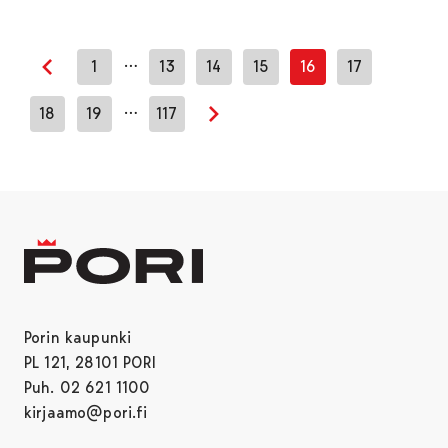
…
1
13
14
15
16
17
Edellinen sivu
…
18
19
117
Seuraava sivu
Porin kaupunki
PL 121, 28101 PORI
Puh. 02 621 1100
kirjaamo@pori.fi