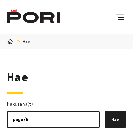
Siirry sisältöön
Etusivulle
Hae
Etusivu
Hae
Hakusana(t)
Hae