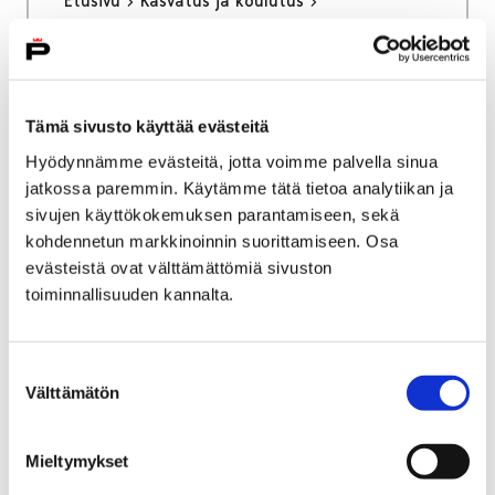
Etusivu
Kasvatus ja koulutus
Palveluverkkouudistus
Pohjois-Pori
Tilastotietoa Pohjois-Porista
Tilastotietoa Pohjois-
Tämä sivusto käyttää evästeitä
Porista
Hyödynnämme evästeitä, jotta voimme palvella sinua
jatkossa paremmin. Käytämme tätä tietoa analytiikan ja
sivujen käyttökokemuksen parantamiseen, sekä
kohdennetun markkinoinnin suorittamiseen. Osa
evästeistä ovat välttämättömiä sivuston
toiminnallisuuden kannalta.
Etusivu
Kaupunki ja hallinto
Ota yhteyttä
Kaupungin asiointipalvelut
Porin kaupungin asiakaspalvelu
Suostumuksen
Bussiliput ja aikataulut
Välttämätön
valinta
Bussiliput ja aikataulut
Mieltymykset