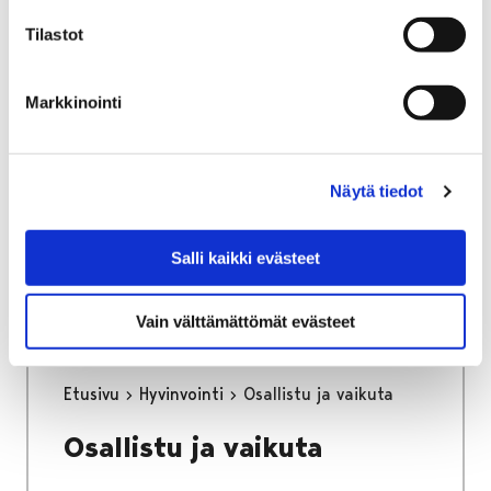
Tilastot
Markkinointi
Etusivu
Kaupunki ja hallinto
Ota yhteyttä
Kaupungin asiointipalvelut
Porin kaupungin asiakaspalvelu
Kaapeli- ja johtokartat
Näytä tiedot
Kaapeli- ja johtokartat
Salli kaikki evästeet
Vain välttämättömät evästeet
Etusivu
Hyvinvointi
Osallistu ja vaikuta
Osallistu ja vaikuta