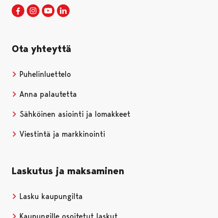
Porin kaupunki Facebookissa
Avautuu uudessa välilehdessä
Porin kaupunki Instagramissa
Avautuu uudessa välilehdessä
Porin kaupunki Youtubessa
Avautuu uudessa välilehdessä
Porin kaupunki LinkedInissa
Avautuu uudessa välilehdessä
Ota yhteyttä
Puhelinluettelo
Anna palautetta
Sähköinen asiointi ja lomakkeet
Viestintä ja markkinointi
Laskutus ja maksaminen
Lasku kaupungilta
Kaupungille osoitetut laskut