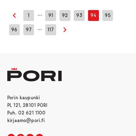
…
1
91
92
93
94
95
Edellinen sivu
…
96
97
117
Seuraava sivu
Porin kaupunki
PL 121, 28101 PORI
Puh. 02 621 1100
kirjaamo@pori.fi