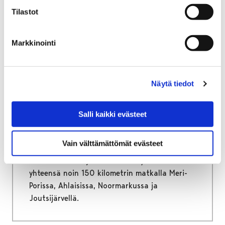
Tilastot
Markkinointi
Etusivu
Asuminen ja ympäristö
Puistot ja metsät
Metsät
Retkeilyreittien kunnossapito
Näytä tiedot
Retkeilyreittien
Salli kaikki evästeet
kunnossapito
Vain välttämättömät evästeet
Porin kaupunki ylläpitää retkeilyreittejä ja
niiden varsilla sijaitsevia retkeilyrakenteita
yhteensä noin 150 kilometrin matkalla Meri-
Porissa, Ahlaisissa, Noormarkussa ja
Joutsijärvellä.