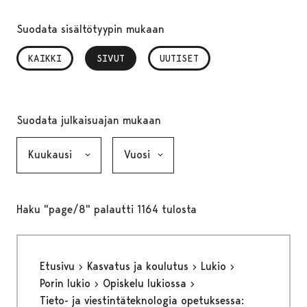
Suodata sisältötyypin mukaan
KAIKKI
SIVUT
, VALITTU
UUTISET
Suodata julkaisuajan mukaan
Kuukausi, valinta lähettää lomakkeen
Vuosi, valinta lähettää lomakkeen
Haku "page/8" palautti 1164 tulosta
Etusivu
Kasvatus ja koulutus
Lukio
Porin lukio
Opiskelu lukiossa
Tieto- ja viestintäteknologia opetuksessa: