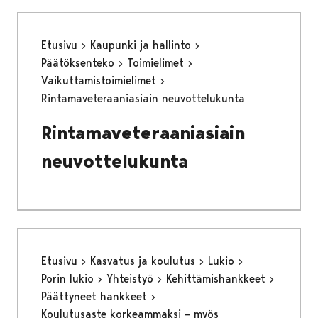
Etusivu
Kaupunki ja hallinto
Päätöksenteko
Toimielimet
Vaikuttamistoimielimet
Rintamaveteraaniasiain neuvottelukunta
Rintamaveteraaniasiain
neuvottelukunta
Etusivu
Kasvatus ja koulutus
Lukio
Porin lukio
Yhteistyö
Kehittämishankkeet
Päättyneet hankkeet
Koulutusaste korkeammaksi – myös