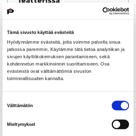
Teatterissa
Tämä sivusto käyttää evästeitä
Hyödynnämme evästeitä, jotta voimme palvella sinua
Etusivu
Asuminen ja ympäristö
Ympäristö
jatkossa paremmin. Käytämme tätä tietoa analytiikan ja
Tulvariskien hallinta
sivujen käyttökokemuksen parantamiseen, sekä
Kokemäenjoen tulvasuojelu Porissa
kohdennetun markkinoinnin suorittamiseen. Osa
Porin jokiväylän ruoppaus
evästeistä ovat välttämättömiä sivuston
Porin jokiväylän ruoppaus
toiminnallisuuden kannalta.
Kokemäenjoen pääuoma Porin Pihlavanlahdella
Suostumuksen
on mataloitunut paikoitellen merkittävästi, ja
Välttämätön
valinta
se on tarpeen ruopata lähivuosien aikana.
Tällä sivulla kerrotaan ruoppaushankkeesta ja
Mieltymykset
siihen liittyvistä suunnitelmista. Sivua
päivitetään hankkeen edetessä.