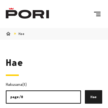
Siirry sisältöön
Etusivulle
Hae
Etusivu
Hae
Hakusana(t)
Hae