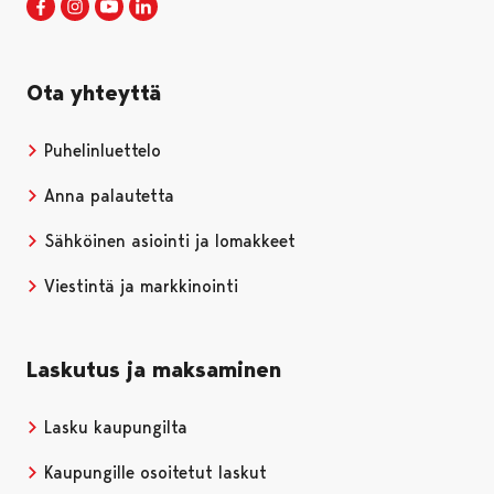
Porin kaupunki Facebookissa
Avautuu uudessa välilehdessä
Porin kaupunki Instagramissa
Avautuu uudessa välilehdessä
Porin kaupunki Youtubessa
Avautuu uudessa välilehdessä
Porin kaupunki LinkedInissa
Avautuu uudessa välilehdessä
Ota yhteyttä
Puhelinluettelo
Anna palautetta
Sähköinen asiointi ja lomakkeet
Viestintä ja markkinointi
Laskutus ja maksaminen
Lasku kaupungilta
Kaupungille osoitetut laskut