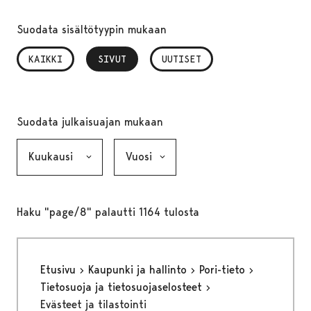
Suodata sisältötyypin mukaan
KAIKKI
SIVUT
, VALITTU
UUTISET
Suodata julkaisuajan mukaan
Kuukausi, valinta lähettää lomakkeen
Vuosi, valinta lähettää lomakkeen
Haku "page/8" palautti 1164 tulosta
Etusivu
Kaupunki ja hallinto
Pori-tieto
Tietosuoja ja tietosuojaselosteet
Evästeet ja tilastointi