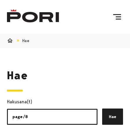
Siirry sisältöön
Etusivulle
Hae
Etusivu
Hae
Hakusana(t)
Hae