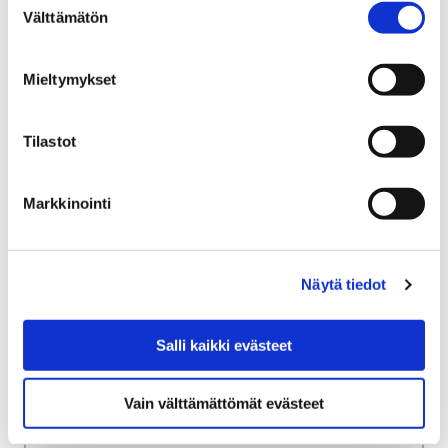
Välttämätön
Milloin viimeksi olit oma itsesi?
valinta
Milloin viimeksi olit oma
Mieltymykset
itsesi?
Tilastot
Markkinointi
Etusivu
Kaupunki ja hallinto
Talous ja strategia
Strategiat ja ohjelmat
Näytä tiedot
Strategiat ja ohjelmat
Salli kaikki evästeet
Vain välttämättömät evästeet