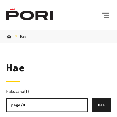
Siirry sisältöön
Etusivulle
Hae
Etusivu
Hae
Hakusana(t)
Hae