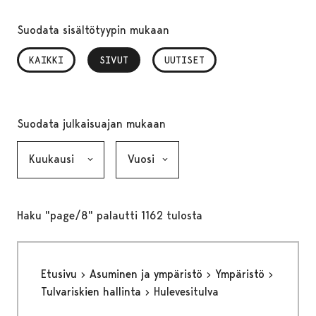
Suodata sisältötyypin mukaan
KAIKKI
SIVUT
, VALITTU
UUTISET
Suodata julkaisuajan mukaan
Kuukausi, valinta lähettää lomakkeen
Vuosi, valinta lähettää lomakkeen
Haku "page/8" palautti 1162 tulosta
Etusivu
Asuminen ja ympäristö
Ympäristö
Tulvariskien hallinta
Hulevesitulva