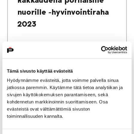
nuorille -hyvinvointiraha
2023
Etusivu
Kaupunki ja hallinto
Tämä sivusto käyttää evästeitä
Päätöksenteko
Toimielimet
Hyödynnämme evästeitä, jotta voimme palvella sinua
Kaupunginvaltuusto
jatkossa paremmin. Käytämme tätä tietoa analytiikan ja
Kaupunginvaltuusto
sivujen käyttökokemuksen parantamiseen, sekä
kohdennetun markkinoinnin suorittamiseen. Osa
evästeistä ovat välttämättömiä sivuston
toiminnallisuuden kannalta.