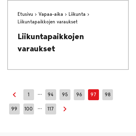
Etusivu
Vapaa-aika
Liikunta
Liikuntapaikkojen varaukset
Liikuntapaikkojen
varaukset
…
1
94
95
96
97
98
Edellinen sivu
…
99
100
117
Seuraava sivu