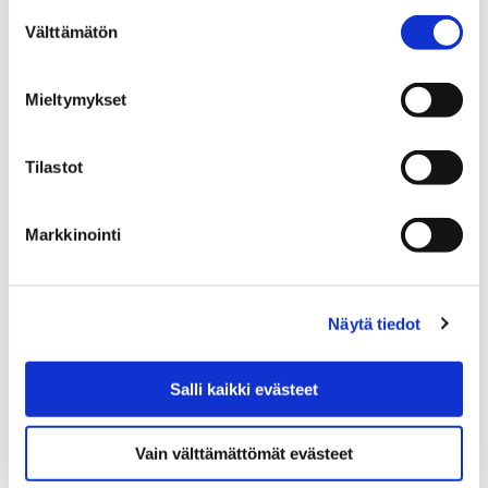
Suostumuksen
Etusivu
Kaupunki ja hallinto
Välttämätön
valinta
Organisaatio
Toimialat
Tarkastustoimi
Tarkastustoimi
Mieltymykset
Tilastot
Markkinointi
Etusivu
Kasvatus ja koulutus
Varhaiskasvatus ja esiopetus
Esiopetus
Esiopetuksen kuljetus
Näytä tiedot
Esiopetuksen kuljetus
Salli kaikki evästeet
Vain välttämättömät evästeet