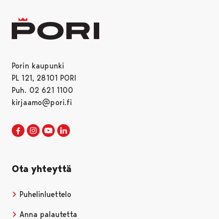
Porin kaupunki
PL 121, 28101 PORI
Puh. 02 621 1100
kirjaamo@pori.fi
Porin kaupunki Facebookissa
Avautuu uudessa välilehdessä
Porin kaupunki Instagramissa
Avautuu uudessa välilehdessä
Porin kaupunki Youtubessa
Avautuu uudessa välilehdessä
Porin kaupunki LinkedInissa
Avautuu uudessa välilehdessä
Ota yhteyttä
Puhelinluettelo
Anna palautetta