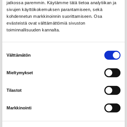
jatkossa paremmin. Käytämme tätä tietoa analytiikan ja
sivujen käyttökokemuksen parantamiseen, sekä
kohdennetun markkinoinnin suorittamiseen. Osa
Etusivu
Kaupunki ja hallinto
evästeistä ovat välttämättömiä sivuston
Päätöksenteko
Esityslistat ja pöytäkirjat
toiminnallisuuden kannalta.
Tekninen lautakunta, päätöslista 23.6.2026
Tekninen lautakunta,
Suostumuksen
päätöslista 23.6.2026
Välttämätön
valinta
Mieltymykset
Tilastot
Etusivu
Kasvatus ja koulutus
Lukio
Tiäksää?-verkkolehti
Pääkirjoitus
Markkinointi
Pääkirjoitus