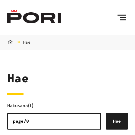
Siirry sisältöön
Etusivulle
Hae
Etusivu
Hae
Hakusana(t)
Hae