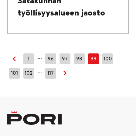
Satakunnan
työllisyysalueen jaosto
…
1
96
97
98
99
100
Edellinen sivu
…
101
102
117
Seuraava sivu