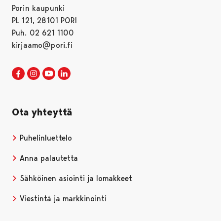
Porin kaupunki
PL 121, 28101 PORI
Puh. 02 621 1100
kirjaamo@pori.fi
Porin kaupunki Facebookissa
Avautuu uudessa välilehdessä
Porin kaupunki Instagramissa
Avautuu uudessa välilehdessä
Porin kaupunki Youtubessa
Avautuu uudessa välilehdessä
Porin kaupunki LinkedInissa
Avautuu uudessa välilehdessä
Ota yhteyttä
Puhelinluettelo
Anna palautetta
Sähköinen asiointi ja lomakkeet
Viestintä ja markkinointi