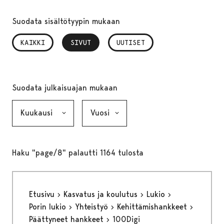
Suodata sisältötyypin mukaan
KAIKKI
SIVUT
, VALITTU
UUTISET
Suodata julkaisuajan mukaan
Kuukausi, valinta lähettää lomakkeen
Vuosi, valinta lähettää lomakkeen
Haku "page/8" palautti 1164 tulosta
Etusivu
Kasvatus ja koulutus
Lukio
Porin lukio
Yhteistyö
Kehittämishankkeet
Päättyneet hankkeet
100Digi