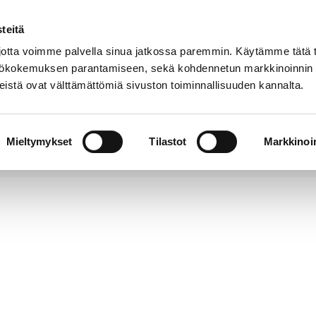
teitä
Puhelinluettelo
Anna palautetta
tta voimme palvella sinua jatkossa paremmin. Käytämme tätä t
yttökokemuksen parantamiseen, sekä kohdennetun markkinoinnin
istä ovat välttämättömiä sivuston toiminnallisuuden kannalta.
s ja
Vapaa-
Hyvinvointi
tus
aika
y
Mieltymykset
Tilastot
Markkinoin