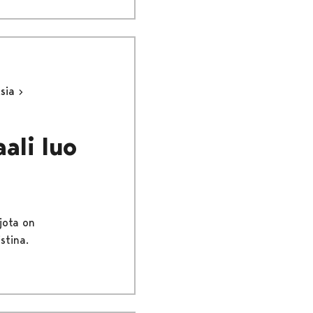
ksia
ali luo
jota on
stina.