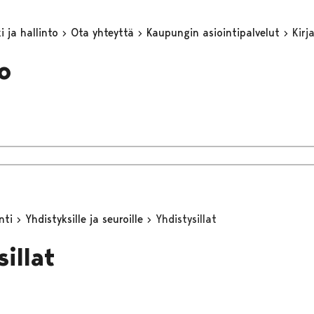
 ja hallinto
Ota yhteyttä
Kaupungin asiointipalvelut
Kirj
o
inti
Yhdistyksille ja seuroille
Yhdistysillat
illat