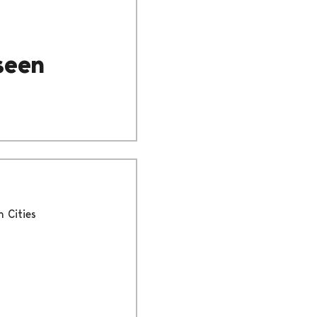
seen
 Cities