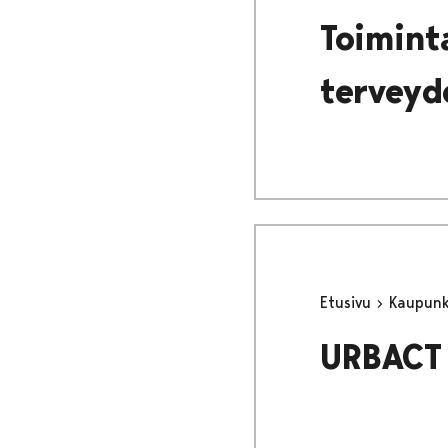
Toimint
terveyd
Etusivu
Kaupunki
URBACT 