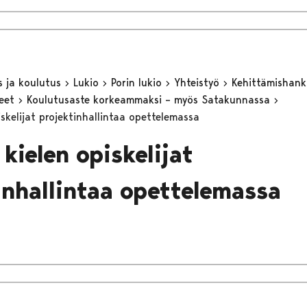
s ja koulutus
Lukio
Porin lukio
Yhteistyö
Kehittämishan
keet
Koulutusaste korkeammaksi – myös Satakunnassa
skelijat projektinhallintaa opettelemassa
kielen opiskelijat
inhallintaa opettelemassa