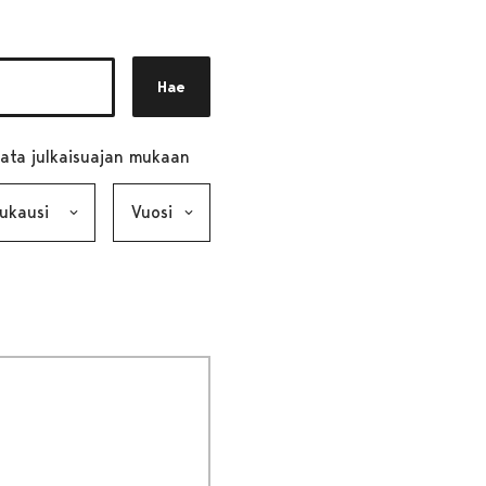
Hae
ata julkaisuajan mukaan
ausi, valinta lähettää lomakkeen
Vuosi, valinta lähettää lomakkeen