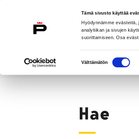
Siirry sisältöön
Tämä sivusto käyttää eväs
Suomeksi
Hyödynnämme evästeitä, jo
Etusivulle
analytiikan ja sivujen kä
suorittamiseen. Osa eväste
Asuminen ja
Kasvatu
ympäristö
koulu
Suostumuksen
Välttämätön
valinta
Hae
Etusivu
Hae