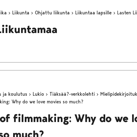
aika
Liikunta
Ohjattu liikunta
Liikuntaa lapsille
Lasten L
Liikuntamaa
s ja koulutus
Lukio
Tiäksää?-verkkolehti
Mielipidekirjoitu
aking: Why do we love movies so much?
 of filmmaking: Why do we l
so much?