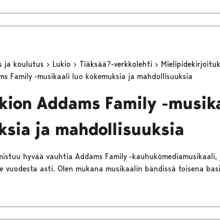
s ja koulutus
Lukio
Tiäksää?-verkkolehti
Mielipidekirjoitu
ms Family -musikaali luo kokemuksia ja mahdollisuuksia
ukion Addams Family -musika
sia ja mahdollisuuksia
lmistuu hyvää vauhtia Addams Family -kauhukomediamusikaali, 
ime vuodesta asti. Olen mukana musikaalin bändissä toisena basi