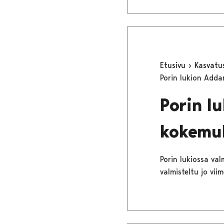
Etusivu
Kasvatu
Porin lukion Adda
Porin l
kokemuk
Porin lukiossa va
valmisteltu jo vi