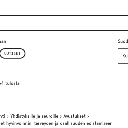
aan
Suod
Kuuk
UUTISET
64 tulosta
inti
Yhdistyksille ja seuroille
Avustukset
et hyvinvoinnin, terveyden ja osallisuuden edistämiseen