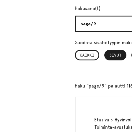
Hakusana(t)
Suodata sisältötyypin muk
KAIKKI
SIVUT
, VALITTU
Haku "page/9" palautti 11
Etusivu
Hyvinvo
Toiminta-avustuks