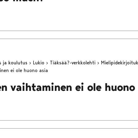
s ja koulutus
Lukio
Tiäksää?-verkkolehti
Mielipidekirjoitu
nen ei ole huono asia
n vaihtaminen ei ole huono 