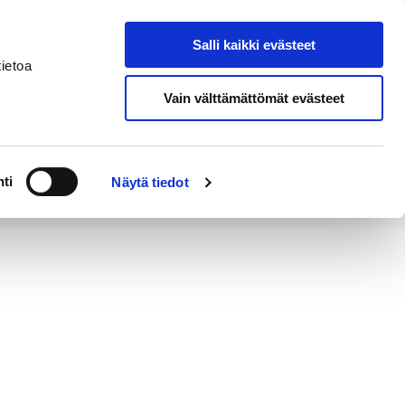
Salli kaikki evästeet
Tapahtumakalenteri
Hae sivustolta
ietoa
Vain välttämättömät evästeet
Työ ja
Kaupunki ja
rittäminen
hallinto
ti
Näytä tiedot