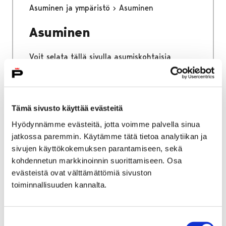
Asuminen ja ympäristö
Asuminen
Asuminen
Voit selata tällä sivulla asumiskohtaisia
sähköisen asioinnin palveluita.
Tämä sivusto käyttää evästeitä
Hyödynnämme evästeitä, jotta voimme palvella sinua
Etusivu
Kaupunki ja hallinto
Ota yhteyttä
jatkossa paremmin. Käytämme tätä tietoa analytiikan ja
Sähköinen asiointi ja lomakkeet
sivujen käyttökokemuksen parantamiseen, sekä
Kasvatus ja koulutus
kohdennetun markkinoinnin suorittamiseen. Osa
Varhaiskasvatuspalvelut
evästeistä ovat välttämättömiä sivuston
toiminnallisuuden kannalta.
Varhaiskasvatuspalvelut
Voit selata tällä sivulla varhaiskasvatuksen
Suostumuksen