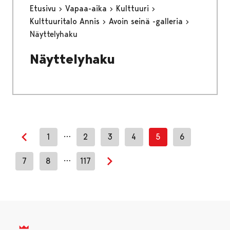
Etusivu
Vapaa-aika
Kulttuuri
Kulttuuritalo Annis
Avoin seinä -galleria
Näyttelyhaku
Näyttelyhaku
…
1
2
3
4
5
6
Edellinen sivu
…
7
8
117
Seuraava sivu