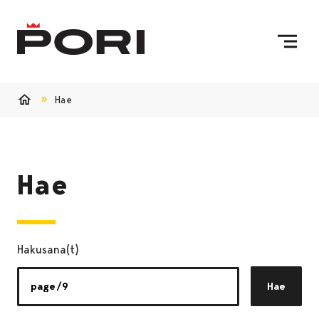
Siirry sisältöön
Etusivulle
Hae
Etusivu
Hae
Hakusana(t)
Hae