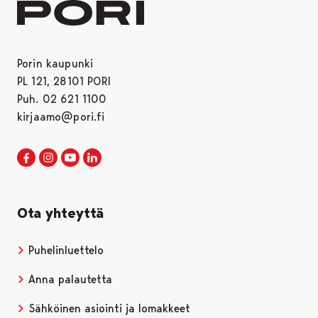
Porin kaupunki
PL 121, 28101 PORI
Puh. 02 621 1100
kirjaamo@pori.fi
Porin kaupunki Facebookissa
Avautuu uudessa välilehdessä
Porin kaupunki Instagramissa
Avautuu uudessa välilehdessä
Porin kaupunki Youtubessa
Avautuu uudessa välilehdessä
Porin kaupunki LinkedInissa
Avautuu uudessa välilehdessä
Ota yhteyttä
Puhelinluettelo
Anna palautetta
Sähköinen asiointi ja lomakkeet