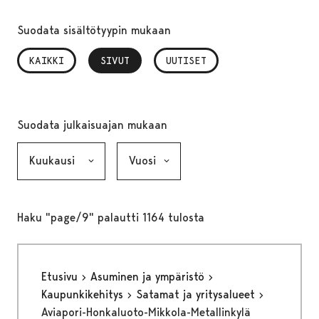
Suodata sisältötyypin mukaan
KAIKKI
SIVUT
, VALITTU
UUTISET
Suodata julkaisuajan mukaan
Kuukausi, valinta lähettää lomakkeen
Vuosi, valinta lähettää lomakkeen
Haku "page/9" palautti 1164 tulosta
Etusivu
Asuminen ja ympäristö
Kaupunkikehitys
Satamat ja yritysalueet
Aviapori-Honkaluoto-Mikkola-Metallinkylä