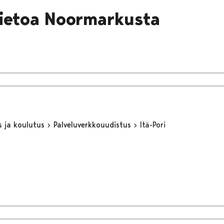
tietoa Noormarkusta
s ja koulutus
Palveluverkkouudistus
Itä-Pori