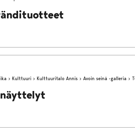
rändituotteet
aika
Kulttuuri
Kulttuuritalo Annis
Avoin seinä -galleria
T
 näyttelyt