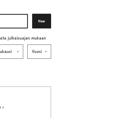
Hae
ata julkaisuajan mukaan
ausi, valinta lähettää lomakkeen
Vuosi, valinta lähettää lomakkeen
u