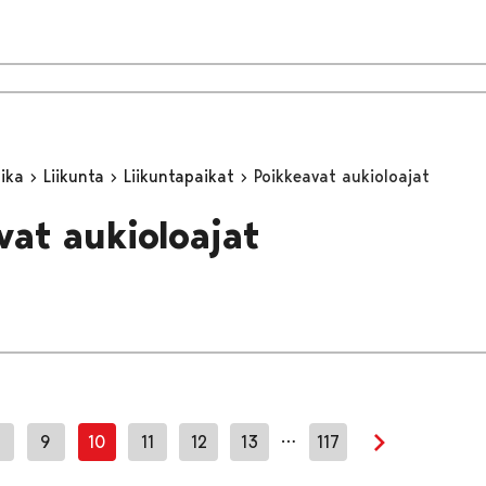
aika
Liikunta
Liikuntapaikat
Poikkeavat aukioloajat
vat aukioloajat
…
8
9
10
11
12
13
117
Seuraava sivu