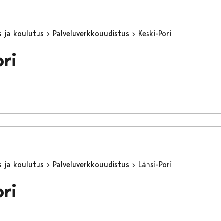
s ja koulutus
Palveluverkkouudistus
Keski-Pori
ori
s ja koulutus
Palveluverkkouudistus
Länsi-Pori
ori