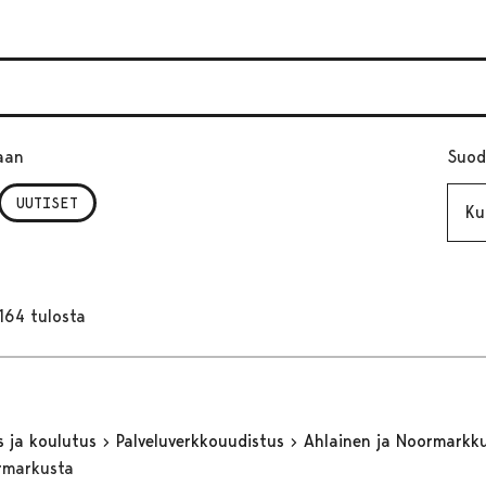
aan
Suod
Kuuk
UUTISET
164 tulosta
s ja koulutus
Palveluverkkouudistus
Ahlainen ja Noormarkk
rmarkusta