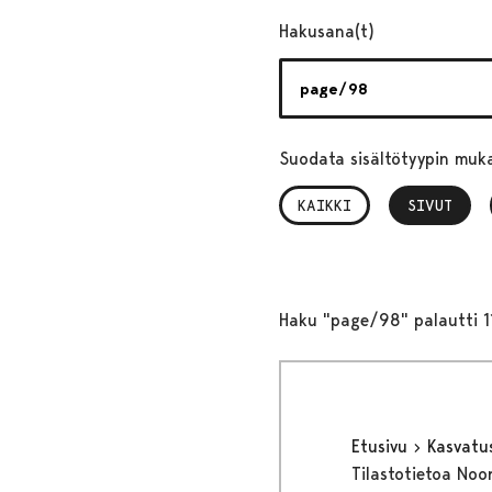
Hakusana(t)
Suodata sisältötyypin muk
KAIKKI
SIVUT
, VALITTU
Haku "page/98" palautti 1
Etusivu
Kasvatu
Tilastotietoa Noo