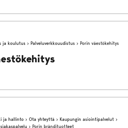
s ja koulutus
Palveluverkkouudistus
Porin väestökehitys
äestökehitys
 ja hallinto
Ota yhteyttä
Kaupungin asiointipalvelut
asiakaspalvelu
Porin brändituotteet