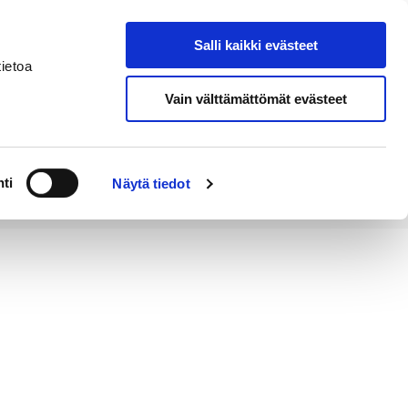
Salli kaikki evästeet
Tapahtumakalenteri
Hae sivustolta
ietoa
Vain välttämättömät evästeet
Työ ja
Kaupunki ja
rittäminen
hallinto
ti
Näytä tiedot