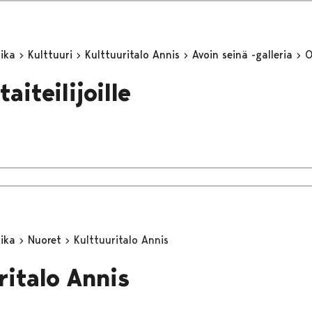
aika
Kulttuuri
Kulttuuritalo Annis
Avoin seinä -galleria
O
taiteilijoille
aika
Nuoret
Kulttuuritalo Annis
ritalo Annis