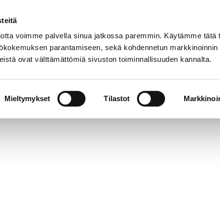
teitä
Puhelinluettelo
Anna palautetta
tta voimme palvella sinua jatkossa paremmin. Käytämme tätä t
yttökokemuksen parantamiseen, sekä kohdennetun markkinoinnin
istä ovat välttämättömiä sivuston toiminnallisuuden kannalta.
s ja
Vapaa-
Hyvinvointi
tus
aika
y
Mieltymykset
Tilastot
Markkinoin