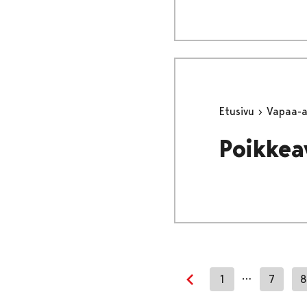
Etusivu
Vapaa-
Poikkea
…
1
7
Edellinen sivu