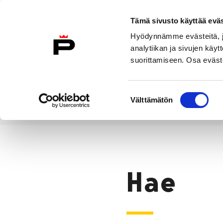
Siirry sisältöön
Tämä sivusto käyttää eväs
Suomeksi
Hyödynnämme evästeitä, jo
Etusivulle
analytiikan ja sivujen kä
suorittamiseen. Osa eväste
Asuminen ja
Kasvatu
ympäristö
koulu
Suostumuksen
Välttämätön
valinta
Hae
Etusivu
Hae