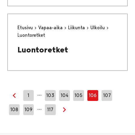
Etusivu
Vapaa-aika
Liikunta
Ulkoilu
Luontoretket
Luontoretket
…
1
103
104
105
106
107
Edellinen sivu
…
108
109
117
Seuraava sivu