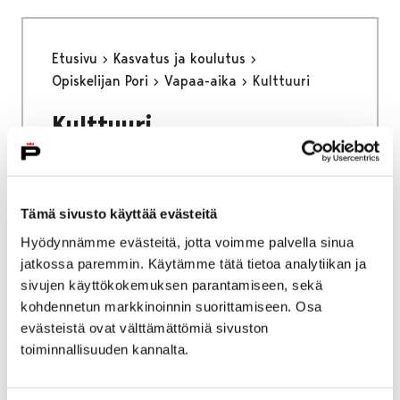
Etusivu
Kasvatus ja koulutus
Opiskelijan Pori
Vapaa-aika
Kulttuuri
Kulttuuri
Tämä sivusto käyttää evästeitä
Hyödynnämme evästeitä, jotta voimme palvella sinua
Etusivu
Kasvatus ja koulutus
Lukio
jatkossa paremmin. Käytämme tätä tietoa analytiikan ja
Porin lukio
Yhteistyö
Kehittämishankkeet
sivujen käyttökokemuksen parantamiseen, sekä
Päättyneet hankkeet
Priima
kohdennetun markkinoinnin suorittamiseen. Osa
Katsaus kevääseen 2024
evästeistä ovat välttämättömiä sivuston
toiminnallisuuden kannalta.
Katsaus kevääseen 2024