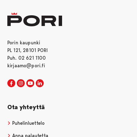
Porin kaupunki
PL 121, 28101 PORI
Puh. 02 621 1100
kirjaamo@pori.fi
Porin kaupunki Facebookissa
Avautuu uudessa välilehdessä
Porin kaupunki Instagramissa
Avautuu uudessa välilehdessä
Porin kaupunki Youtubessa
Avautuu uudessa välilehdessä
Porin kaupunki LinkedInissa
Avautuu uudessa välilehdessä
Ota yhteyttä
Puhelinluettelo
Anna palautetta