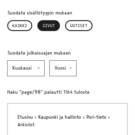
Suodata sisältötyypin mukaan
KAIKKI
SIVUT
, VALITTU
UUTISET
Suodata julkaisuajan mukaan
Kuukausi, valinta lähettää lomakkeen
Vuosi, valinta lähettää lomakkeen
Haku "page/98" palautti 1164 tulosta
Etusivu
Kaupunki ja hallinto
Pori-tieto
Arkistot