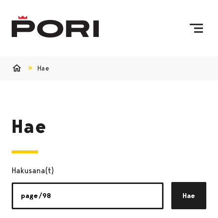
Siirry sisältöön
Etusivulle
Hae
Etusivu
Hae
Hakusana(t)
Hae