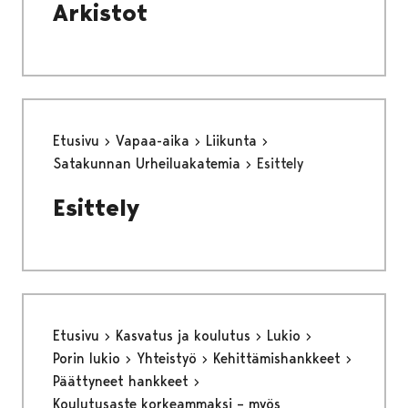
Arkistot
Etusivu
Vapaa-aika
Liikunta
Satakunnan Urheiluakatemia
Esittely
Esittely
Etusivu
Kasvatus ja koulutus
Lukio
Porin lukio
Yhteistyö
Kehittämishankkeet
Päättyneet hankkeet
Koulutusaste korkeammaksi – myös