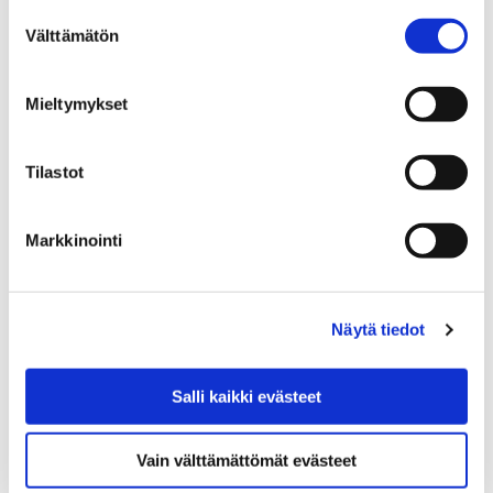
Suostumuksen
Välttämätön
valinta
Mieltymykset
Etusivu
Vapaa-aika
Kulttuuri
Kulttuuritalo Annis
Toimijat
Tilastot
Toimijat
Markkinointi
Näytä tiedot
Etusivu
Vapaa-aika
Liikunta
Liikuntapaikat
Uimahallit ja -rannat
Keskustan uimahalli
Salli kaikki evästeet
Keskustan uimahalli
Vain välttämättömät evästeet