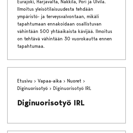
Eurajoki, Harjavalta, Nakkila, Pori ja Ulvila.
Ilmoitus yleisötilaisuudesta tehdään
ympäristö- ja terveysvalvontaan, mikäli
tapahtumaan ennakoidaan osallistuvan
vähintään 500 yhtäaikaista kävijää. Ilmoitus
on tehtävä vähintään 30 vuorokautta ennen
tapahtumaa.
Etusivu
Vapaa-aika
Nuoret
Diginuorisotyö
Diginuorisotyö IRL
Diginuorisotyö IRL