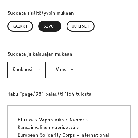
Suodata sisältötyypin mukaan
KAIKKI
SIVUT
, VALITTU
UUTISET
Suodata julkaisuajan mukaan
Kuukausi, valinta lähettää lomakkeen
Vuosi, valinta lähettää lomakkeen
Haku "page/98" palautti 1164 tulosta
Etusivu
Vapaa-aika
Nuoret
Kansainvälinen nuorisotyö
European Solidarity Corps – International