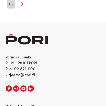
117
Seuraava sivu
Porin kaupunki
PL 121, 28101 PORI
Puh. 02 621 1100
kirjaamo@pori.fi
Porin kaupunki Facebookissa
Avautuu uudessa välilehdessä
Porin kaupunki Instagramissa
Avautuu uudessa välilehdessä
Porin kaupunki Youtubessa
Avautuu uudessa välilehdessä
Porin kaupunki LinkedInissa
Avautuu uudessa välilehdessä