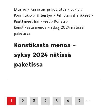
Etusivu
Kasvatus ja koulutus
Lukio
Porin lukio
Yhteistyö
Kehittämishankkeet
Päättyneet hankkeet
Konsti
Konstikasta menoa – syksy 2024 nätissä
paketissa
Konstikasta menoa –
syksy 2024 nätissä
paketissa
…
1
2
3
4
5
6
7