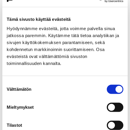
Etusivu
Kasvatus ja koulutus
Lukio
Porin lukio
Yhteistyö
Kehittämishankkeet
Tämä sivusto käyttää evästeitä
Päättyneet hankkeet
Priima
Hyödynnämme evästeitä, jotta voimme palvella sinua
Priima-päivä 25.8. Porissa
jatkossa paremmin. Käytämme tätä tietoa analytiikan ja
Priima-päivä 25.8. Porissa
sivujen käyttökokemuksen parantamiseen, sekä
kohdennetun markkinoinnin suorittamiseen. Osa
evästeistä ovat välttämättömiä sivuston
toiminnallisuuden kannalta.
Suostumuksen
Etusivu
Asuminen ja ympäristö
Välttämätön
valinta
Kaupunkikehitys
Kaupunkikeskusta
Liikenneverkkosuunnittelu
Mieltymykset
Liikenneverkkosuunnittelu
Tilastot
Porin keskustan liikenneverkkosuunnitelma on