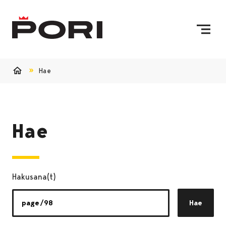
Siirry sisältöön
Etusivulle
Hae
Etusivu
Hae
Hakusana(t)
Hae