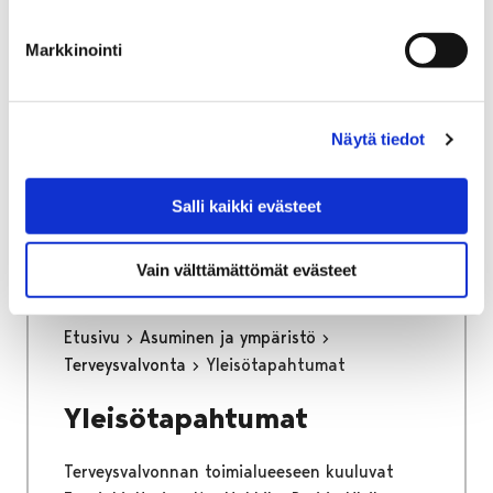
osa keskustan kehittämisen kärkihanketta.
Työssä määritetään kaikkien liikennemuotojen
Markkinointi
tavoiteverkot ja se tulee toimimaan pitkän
aikajänteen ohjenuorana katujen
tarkemmassa suunnittelussa.
Näytä tiedot
Kaupunginhallitus on hyväksynyt
liikenneverkkosuunnitelman loppuraportin
Salli kaikki evästeet
26.6.2023.
Vain välttämättömät evästeet
Etusivu
Asuminen ja ympäristö
Terveysvalvonta
Yleisötapahtumat
Yleisötapahtumat
Terveysvalvonnan toimialueeseen kuuluvat