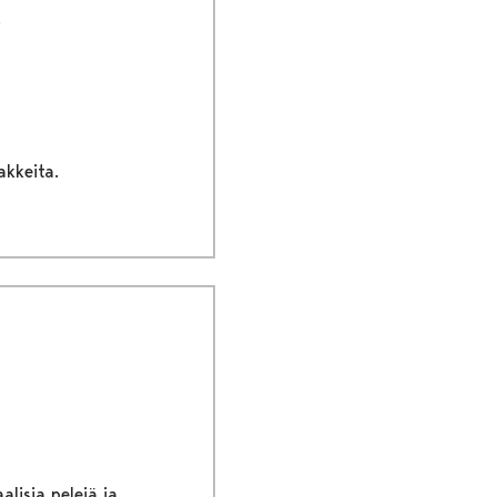
akkeita.
lisia pelejä ja