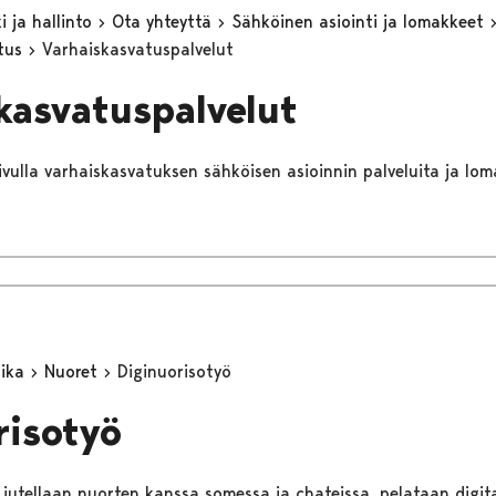
 ja hallinto
Ota yhteyttä
Sähköinen asiointi ja lomakkeet
utus
Varhaiskasvatuspalvelut
kasvatuspalvelut
sivulla varhaiskasvatuksen sähköisen asioinnin palveluita ja lom
aika
Nuoret
Diginuorisotyö
risotyö
jutellaan nuorten kanssa somessa ja chateissa, pelataan digitaa