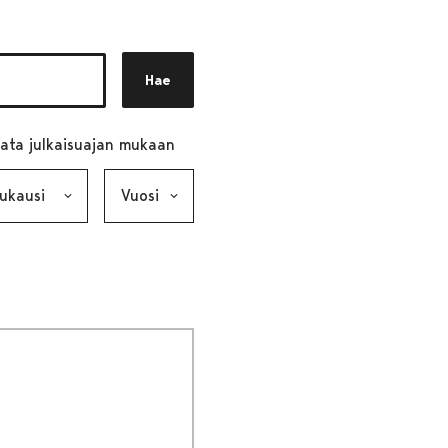
Hae
ata julkaisuajan mukaan
ausi, valinta lähettää lomakkeen
Vuosi, valinta lähettää lomakkeen