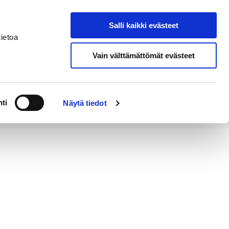
Salli kaikki evästeet
Tapahtumakalenteri
Hae sivustolta
ietoa
Vain välttämättömät evästeet
Työ ja
Kaupunki ja
rittäminen
hallinto
ti
Näytä tiedot