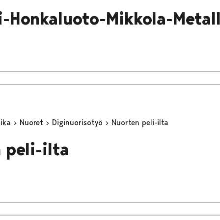
i-Honkaluoto-Mikkola-Metall
aika
Nuoret
Diginuorisotyö
Nuorten peli-ilta
peli-ilta