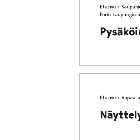
Etusivu
Kaupunki
Porin kaupungin 
Pysäköi
Etusivu
Vapaa-
Näyttel