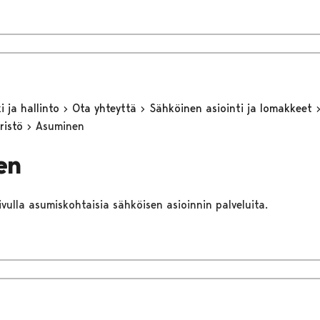
 ja hallinto
Ota yhteyttä
Sähköinen asiointi ja lomakkeet
ristö
Asuminen
en
sivulla asumiskohtaisia sähköisen asioinnin palveluita.