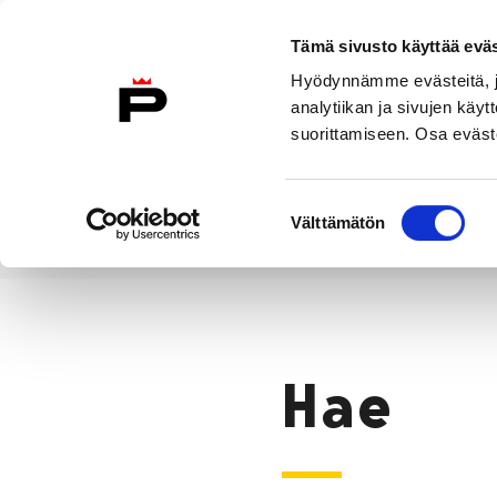
Siirry sisältöön
Tämä sivusto käyttää eväs
Suomeksi
Hyödynnämme evästeitä, jo
Etusivulle
analytiikan ja sivujen kä
suorittamiseen. Osa eväste
Asuminen ja
Kasvatu
ympäristö
koulu
Suostumuksen
Välttämätön
valinta
Hae
Etusivu
Hae