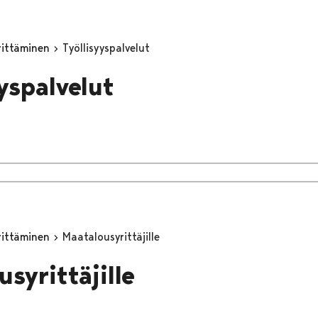
yrittäminen
Työllisyyspalvelut
yyspalvelut
yrittäminen
Maatalousyrittäjille
syrittäjille