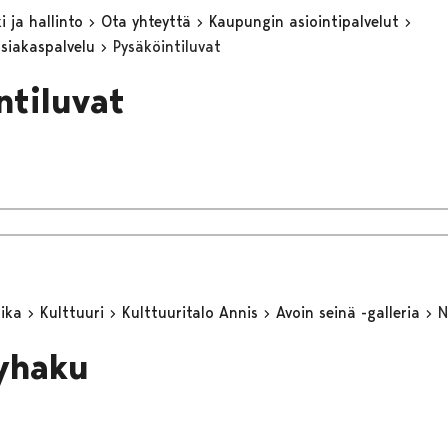
 ja hallinto
Ota yhteyttä
Kaupungin asiointipalvelut
asiakaspalvelu
Pysäköintiluvat
ntiluvat
aika
Kulttuuri
Kulttuuritalo Annis
Avoin seinä -galleria
N
yhaku