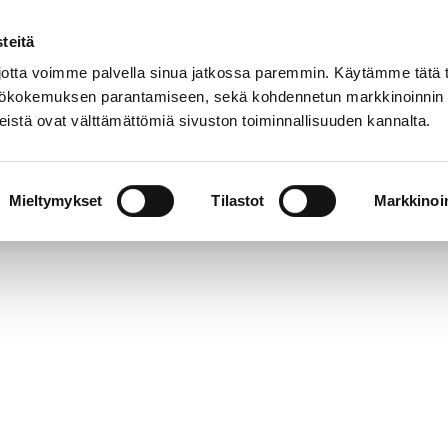
teitä
Puhelinluettelo
Anna palautetta
tta voimme palvella sinua jatkossa paremmin. Käytämme tätä t
yttökokemuksen parantamiseen, sekä kohdennetun markkinoinnin
istä ovat välttämättömiä sivuston toiminnallisuuden kannalta.
s ja
Vapaa-
Hyvinvointi
tus
aika
y
Mieltymykset
Tilastot
Markkinoin