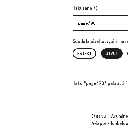
Hakusana(t)
Suodata sisältötyypin muk
KAIKKI
SIVUT
, VALITTU
Haku "page/98" palautti 1
Etusivu
Asumine
Aviapori-Honkaluo