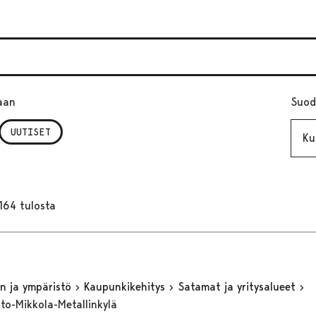
aan
Suod
Kuuk
UUTISET
164 tulosta
n ja ympäristö
Kaupunkikehitys
Satamat ja yritysalueet
to-Mikkola-Metallinkylä