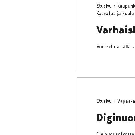
Etusivu
Kaupunki
Kasvatus ja koul
Varhais
Voit selata tällä 
Etusivu
Vapaa-
Diginuo
Diginuorisotyössä 