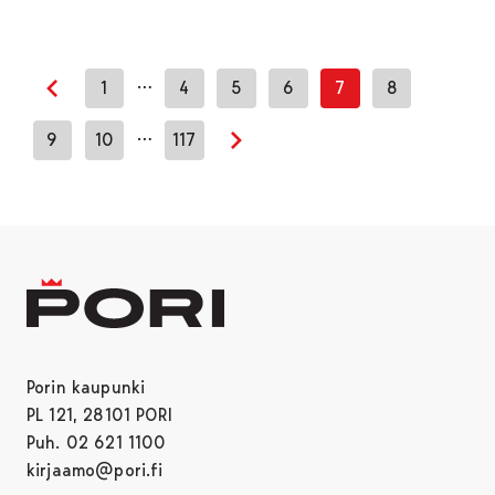
…
1
4
5
6
7
8
Edellinen sivu
…
9
10
117
Seuraava sivu
Porin kaupunki
PL 121, 28101 PORI
Puh. 02 621 1100
kirjaamo@pori.fi