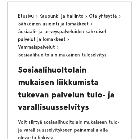
Etusivu
Kaupunki ja hallinto
Ota yhteyttä
Sähköinen asiointi ja lomakkeet
Sosiaali- ja terveyspalveluiden sähköiset
palvelut ja lomakkeet
Vammaispalvelut
Sosiaalihuoltolain mukainen tuloselvitys
Sosiaalihuoltolain
mukaisen liikkumista
tukevan palvelun tulo- ja
varallisuusselvitys
Voit siirtyä sosiaalihuoltolain mukaiseen tulo-
ja varallisuusselvitykseen painamalla alla
olevasta linkistä.