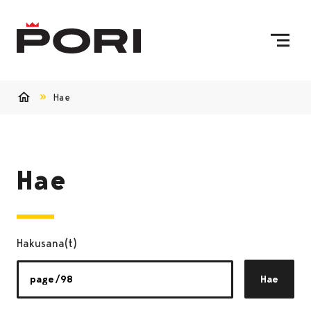
Siirry sisältöön
Etusivulle
Hae
Etusivu
Hae
Hakusana(t)
Hae