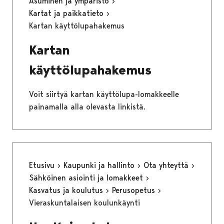
Asuminen ja ympäristö
Kartat ja paikkatieto
Kartan käyttölupahakemus
Kartan
käyttölupahakemus
Voit siirtyä kartan käyttölupa-lomakkeelle
painamalla alla olevasta linkistä.
Etusivu
Kaupunki ja hallinto
Ota yhteyttä
Sähköinen asiointi ja lomakkeet
Kasvatus ja koulutus
Perusopetus
Vieraskuntalaisen koulunkäynti