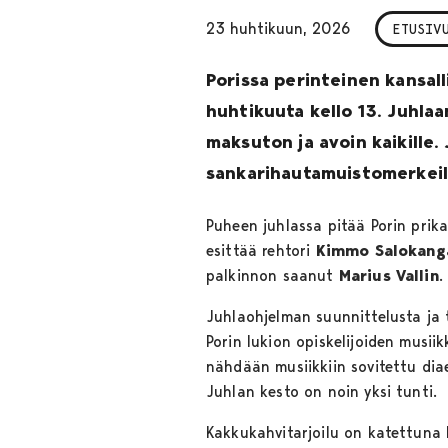
23 huhtikuun, 2026
ETUSIV
Porissa perinteinen kansall
huhtikuuta kello 13. Juhlaa
maksuton ja avoin kaikille
sankarihautamuistomerkeill
Puheen juhlassa pitää Porin prika
esittää rehtori
Kimmo Salokang
palkinnon saanut
Marius Vallin
.
Juhlaohjelman suunnittelusta ja 
Porin lukion opiskelijoiden musi
nähdään musiikkiin sovitettu dia
Juhlan kesto on noin yksi tunti.
Kakkukahvitarjoilu on katettuna 