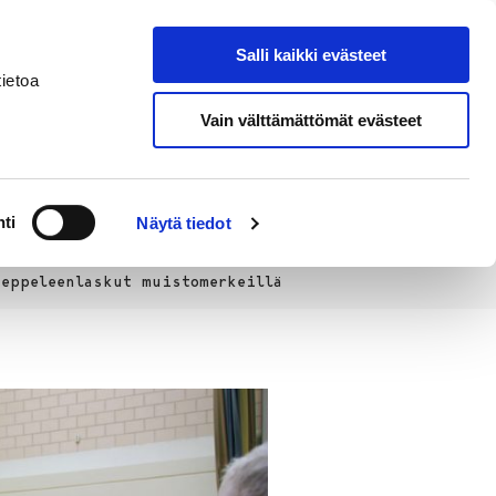
Salli kaikki evästeet
Tapahtumakalenteri
Hae sivustolta
ietoa
Vain välttämättömät evästeet
Työ ja
Kaupunki ja
rittäminen
hallinto
ti
Näytä tiedot
eppeleenlaskut muistomerkeillä