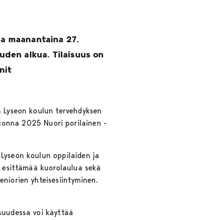
sa maanantaina 27.
uuden alkua. Tilaisuus on
nit
in Lyseon koulun tervehdyksen
uonna 2025 Nuori porilainen -
 Lyseon koulun oppilaiden ja
n esittämää kuorolaulua sekä
eniorien yhteisesiintyminen.
isuudessa voi käyttää