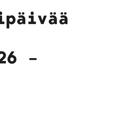
ipäivää
26 –