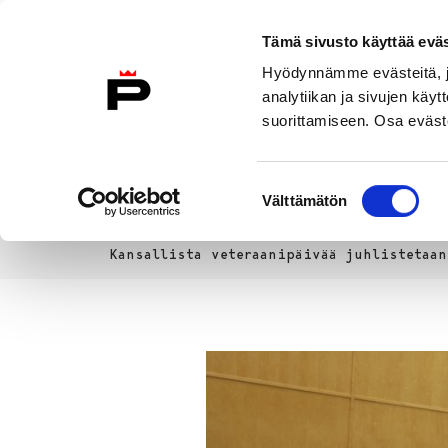
Siirry sisältöön
Tämä sivusto käyttää eväs
Suomeksi
Hyödynnämme evästeitä, jo
Etusivulle
analytiikan ja sivujen kä
suorittamiseen. Osa eväste
Asuminen ja
Kasvatu
ympäristö
koulu
Suostumuksen
Välttämätön
valinta
Uutiset
Etusivu
Kansallista veteraanipäivää juhlistetaa