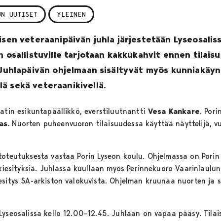
UN UUTISET
YLEINEN
isen veteraanipäivän juhla järjestetään Lyseosalis
n osallistuville tarjotaan kakkukahvit ennen tilais
. Juhlapäivän ohjelmaan sisältyvät myös kunniakäyn
ä sekä veteraanikivellä.
atin esikuntapäällikkö, everstiluutnantti
Vesa Kankare
. Por
as.
Nuorten puheenvuoron tilaisuudessa käyttää näyttelijä,
v
toteutuksesta vastaa Porin Lyseon koulu. Ohjelmassa on Porin
ikkiesityksiä. Juhlassa kuullaan myös Perinnekuoro Vaarinlaulu
esitys SA-arkiston valokuvista. Ohjelman kruunaa nuorten ja s
Lyseosalissa kello 12.00–12.45. Juhlaan on vapaa pääsy. Tila