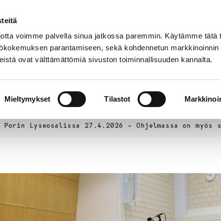
teitä
Puhelinluettelo
Anna palautetta
tta voimme palvella sinua jatkossa paremmin. Käytämme tätä t
yttökokemuksen parantamiseen, sekä kohdennetun markkinoinnin
istä ovat välttämättömiä sivuston toiminnallisuuden kannalta.
s ja
Vapaa-
Hyvinvointi
tus
aika
y
Mieltymykset
Tilastot
Markkinoin
n Porin Lyseosalissa 27.4.2026 – Ohjelmassa on myös s