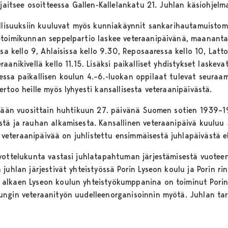
ijaitsee osoitteessa Gallen-Kallelankatu 21. Juhlan käsiohjelm
llisuuksiin kuuluvat myös kunniakäynnit sankarihautamuistomer
etoimikunnan seppelpartio laskee veteraanipäivänä, maananta
ssa kello 9, Ahlaisissa kello 9.30, Reposaaressa kello 10, Latt
anikivellä kello 11.15. Lisäksi paikalliset yhdistykset laskeva
ssa paikallisen koulun 4.–6.-luokan oppilaat tulevat seuraa
rtoo heille myös lyhyesti kansallisesta veteraanipäivästä.
tetään vuosittain huhtikuun 27. päivänä Suomen sotien 1939–1
tä ja rauhan alkamisesta. Kansallinen veteraanipäivä kuuluu 
ta veteraanipäivää on juhlistettu ensimmäisestä juhlapäivästä e
uvottelukunta vastasi juhlatapahtuman järjestämisestä vuot
juhlan järjestivät yhteistyössä Porin Lyseon koulu ja Porin r
alkaen Lyseon koulun yhteistyökumppanina on toiminut Pori
ngin veteraanityön uudelleenorganisoinnin myötä. Juhlan tar