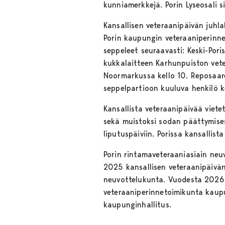
kunniamerkkejä. Porin Lyseosali s
Kansallisen veteraanipäivän juhla
Porin kaupungin veteraaniperinn
seppeleet seuraavasti: Keski-Pori
kukkalaitteen Karhunpuiston vetera
Noormarkussa kello 10. Reposaare
seppelpartioon kuuluva henkilö ke
Kansallista veteraanipäivää vie
sekä muistoksi sodan päättymises
liputuspäiviin. Porissa kansallis
Porin rintamaveteraaniasiain ne
2025 kansallisen veteraanipäivän 
neuvottelukunta. Vuodesta 2026 
veteraaniperinnetoimikunta kaupu
kaupunginhallitus.