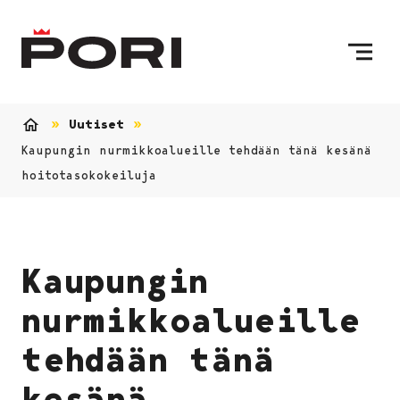
Siirry sisältöön
Etusivulle
Uutiset
Etusivu
Kaupungin nurmikkoalueille tehdään tänä kesänä
hoitotasokokeiluja
Kaupungin
nurmikkoalueille
tehdään tänä
kesänä