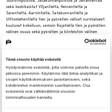
Suulotinpuistoa, Satakunnanpuistoa ja Sahanrantaa
sekä keskikaistat Viljantieltä, Heinäntieltä ja
Sarantieltä. Aarnintiellä, Satakunnantiellä ja
Uittomiehentiellä tien ja pyörätien väliset nurmialueet
kuuluvat kokeiluun, samoin Rajatiellä tien ja pyörätien
välinen osuus sekä pyörätien ja kiinteistön välinen
osuus. Osassa kokeilualueista ensimmäinen
leikkuukerta on jo suoritettu. Alueet on merkitty
maastoon tauluilla.
Tämä sivusto käyttää evästeitä
– Puuryhmien yhteyteen on jo useiden vuosien ajan
jätetty pitkän nurmikon alueita pesäpaikoiksi linnuille
Hyödynnämme evästeitä, jotta voimme palvella sinua
ja kaupunkieläimille. Myös tämän kesän kokeilulla
jatkossa paremmin. Käytämme tätä tietoa analytiikan ja
sivujen käyttökokemuksen parantamiseen, sekä
tavoitellaan luonnonmukaisempia viheralueita sekä
kohdennetun markkinoinnin suorittamiseen. Osa
energian ja talouden säästöä nurmikoiden hoidossa.
evästeistä ovat välttämättömiä sivuston
Lisäksi haemme kokemuksia siitä, miten tällainen
toiminnallisuuden kannalta.
hoitotapa teknisesti onnistuu, kertoo infran
kunnossapidon esimies
Ismo Ahonen.