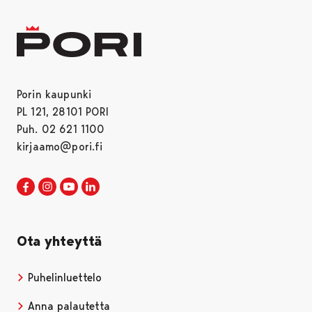
Porin kaupunki
PL 121, 28101 PORI
Puh. 02 621 1100
kirjaamo@pori.fi
Porin kaupunki Facebookissa
Avautuu uudessa välilehdessä
Porin kaupunki Instagramissa
Avautuu uudessa välilehdessä
Porin kaupunki Youtubessa
Avautuu uudessa välilehdessä
Porin kaupunki LinkedInissa
Avautuu uudessa välilehdessä
Ota yhteyttä
Puhelinluettelo
Anna palautetta