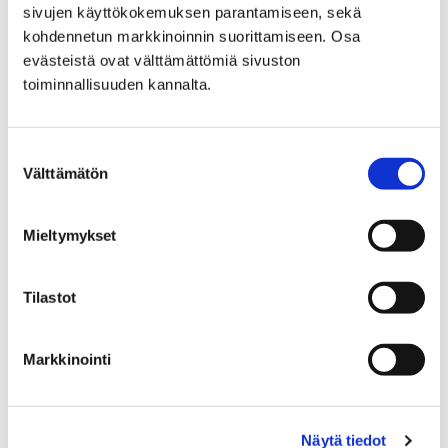
kehittämisestä.
sivujen käyttökokemuksen parantamiseen, sekä
kohdennetun markkinoinnin suorittamiseen. Osa
evästeistä ovat välttämättömiä sivuston
toiminnallisuuden kannalta.
Suostumuksen
Välttämätön
valinta
Mieltymykset
Tilastot
Markkinointi
Pori ja Raahe sopimukseen merituulikeskus-
ja satamakehitysyhteistyöstä
Näytä tiedot
29 huhtikuun, 2024