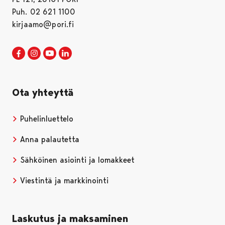
Puh. 02 621 1100
kirjaamo@pori.fi
Porin kaupunki Facebookissa
Avautuu uudessa välilehdessä
Porin kaupunki Instagramissa
Avautuu uudessa välilehdessä
Porin kaupunki Youtubessa
Avautuu uudessa välilehdessä
Porin kaupunki LinkedInissa
Avautuu uudessa välilehdessä
Ota yhteyttä
Puhelinluettelo
Anna palautetta
Sähköinen asiointi ja lomakkeet
Viestintä ja markkinointi
Laskutus ja maksaminen