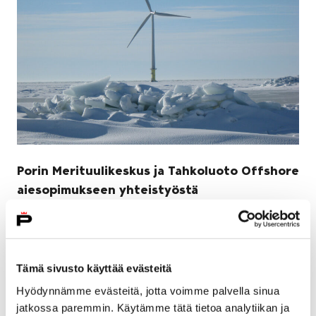
Porin Merituulikeskus ja Tahkoluoto Offshore
aiesopimukseen yhteistyöstä
15 tammikuun, 2025
Porin kaupunki, Porin Satama Oy ja Tahkoluodon
merituulipuiston laajennushanketta suunnitteleva
Tämä sivusto käyttää evästeitä
Tahkoluoto Offshore Oy ovat solmimassa
Hyödynnämme evästeitä, jotta voimme palvella sinua
aiesopimuksen Porin Merituulikeskus -hankkeen
jatkossa paremmin. Käytämme tätä tietoa analytiikan ja