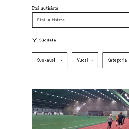
Etsi uutisista
Suodata
Kuukausi, valinta lähettää lomakkeen
Vuosi, valinta lähettää lom
Kategoria, v