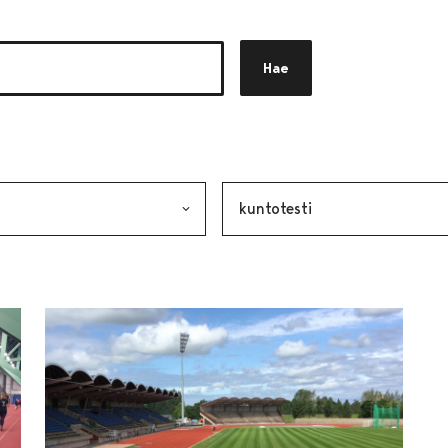
Hae
akkeen
alinta lähettää lomakkeen
Avainsana, valinta lähettää lo