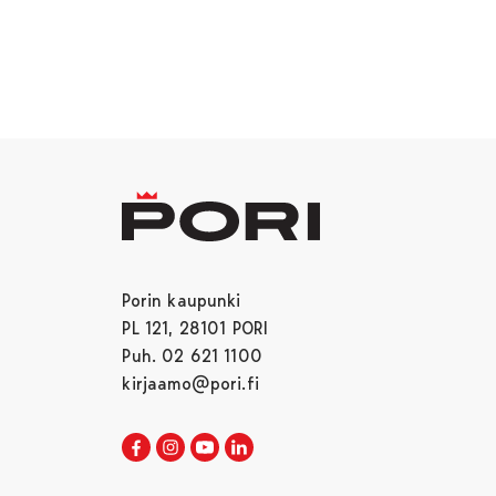
Porin kaupunki
PL 121, 28101 PORI
Puh. 02 621 1100
kirjaamo@pori.fi
Porin kaupunki Facebookissa
Avautuu uudessa välilehdessä
Porin kaupunki Instagramissa
Avautuu uudessa välilehdessä
Porin kaupunki Youtubessa
Avautuu uudessa välilehdessä
Porin kaupunki LinkedInissa
Avautuu uudessa välilehdessä