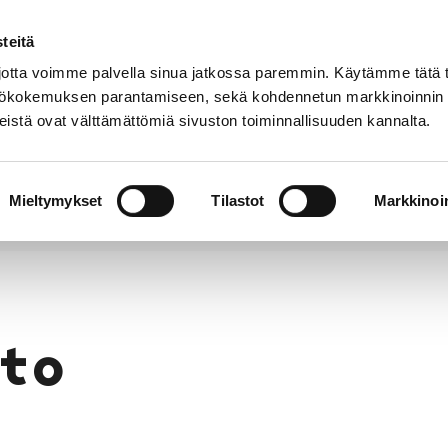
teitä
Puhelinluettelo
Anna palautetta
tta voimme palvella sinua jatkossa paremmin. Käytämme tätä t
yttökokemuksen parantamiseen, sekä kohdennetun markkinoinnin
istä ovat välttämättömiä sivuston toiminnallisuuden kannalta.
s ja
Vapaa-
Hyvinvointi
tus
aika
y
Mieltymykset
Tilastot
Markkinoin
to