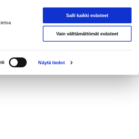
Salli kaikki evästeet
Tapahtumakalenteri
Hae sivustolta
ietoa
Vain välttämättömät evästeet
Työ ja
Kaupunki ja
rittäminen
hallinto
ti
Näytä tiedot