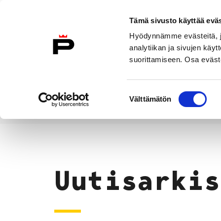
Siirry sisältöön
Tämä sivusto käyttää eväs
Suomeksi
Hyödynnämme evästeitä, jo
Etusivulle
analytiikan ja sivujen kä
suorittamiseen. Osa eväste
Asuminen ja
Kasvatu
ympäristö
koulu
Suostumuksen
Välttämätön
valinta
Uutiset
Etusivu
Uutisarkis