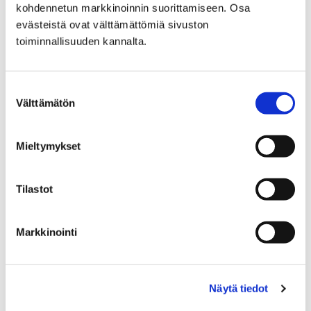
kohdennetun markkinoinnin suorittamiseen. Osa
evästeistä ovat välttämättömiä sivuston
toiminnallisuuden kannalta.
Suostumuksen
Välttämätön
valinta
Mieltymykset
Tilastot
Markkinointi
Porin uusi kampanja tuo viihteen keinoin
esiin kaupungin veto- ja pitovoimaa
Näytä tiedot
3 kesäkuun, 2026