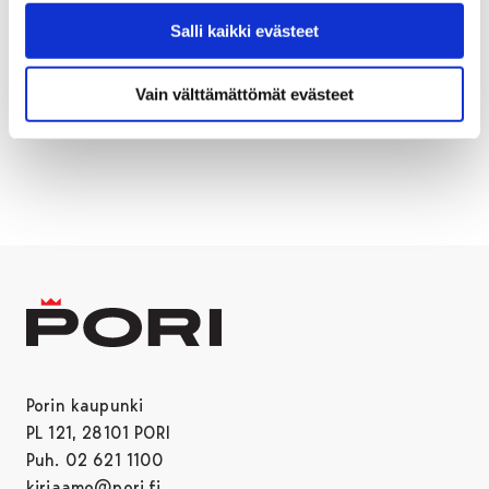
Pori käynnistää uuden asukasmarkkinoinnin kampanjan,
Salli kaikki evästeet
jonka tavoitteena on lisätä kaupungin kiinnostavuutta
ja vetovoimaa erityisesti nuorten aikuisten,
opiskelijoiden ja työikäisten joukosta.…
Vain välttämättömät evästeet
Porin kaupunki
PL 121, 28101 PORI
Puh. 02 621 1100
kirjaamo@pori.fi