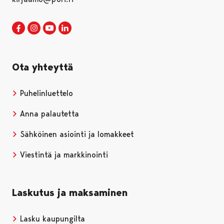
Porin kaupunki Facebookissa
Avautuu uudessa välilehdessä
Porin kaupunki Instagramissa
Avautuu uudessa välilehdessä
Porin kaupunki Youtubessa
Avautuu uudessa välilehdessä
Porin kaupunki LinkedInissa
Avautuu uudessa välilehdessä
Ota yhteyttä
Puhelinluettelo
Anna palautetta
Sähköinen asiointi ja lomakkeet
Viestintä ja markkinointi
Laskutus ja maksaminen
Lasku kaupungilta