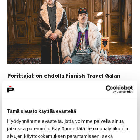
Porittajat on ehdolla Finnish Travel Galan
Vuoden markkinointikampanjaksi
6 heinäkuun, 2026
Porittajat-kampanja on ehdolla Finnish Travel Gala
Tämä sivusto käyttää evästeitä
2026 Vuoden markkinointikampanja -kategoriassa.
Hyödynnämme evästeitä, jotta voimme palvella sinua
Voittaja valitaan valtakunnallisella NPS-
jatkossa paremmin. Käytämme tätä tietoa analytiikan ja
kyselytutkimuksella, joka on avoinna 31.8.2026 saakka.
sivujen käyttökokemuksen parantamiseen, sekä