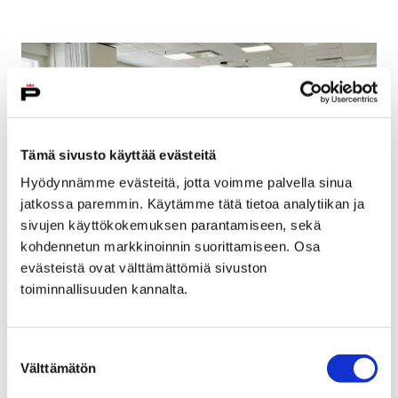
Tämä sivusto käyttää evästeitä
Hyödynnämme evästeitä, jotta voimme palvella sinua
jatkossa paremmin. Käytämme tätä tietoa analytiikan ja
sivujen käyttökokemuksen parantamiseen, sekä
kohdennetun markkinoinnin suorittamiseen. Osa
evästeistä ovat välttämättömiä sivuston
Porin perusturvan tuottavuusohjelman
toiminnallisuuden kannalta.
työhyvinvointiprojekti tähtää henkilöstön
työhyvinvoinnin kehittämiseen
Suostumuksen
Välttämätön
valinta
26 toukokuun, 2021