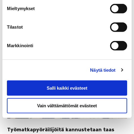
Henkilöstö on perusturvan suurin voimavara, jonka
Mieltymykset
osaaminen ja jaksaminen mahdollistavat asiakkaille
laadukkaat palvelut.
Tilastot
Markkinointi
Näytä tiedot
Salli kaikki evästeet
Vain välttämättömät evästeet
Työmatkapyöräilijöitä kannustetaan taas