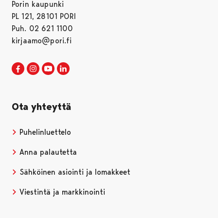
Porin kaupunki
PL 121, 28101 PORI
Puh. 02 621 1100
kirjaamo@pori.fi
Porin kaupunki Facebookissa
Avautuu uudessa välilehdessä
Porin kaupunki Instagramissa
Avautuu uudessa välilehdessä
Porin kaupunki Youtubessa
Avautuu uudessa välilehdessä
Porin kaupunki LinkedInissa
Avautuu uudessa välilehdessä
Ota yhteyttä
Puhelinluettelo
Anna palautetta
Sähköinen asiointi ja lomakkeet
Viestintä ja markkinointi