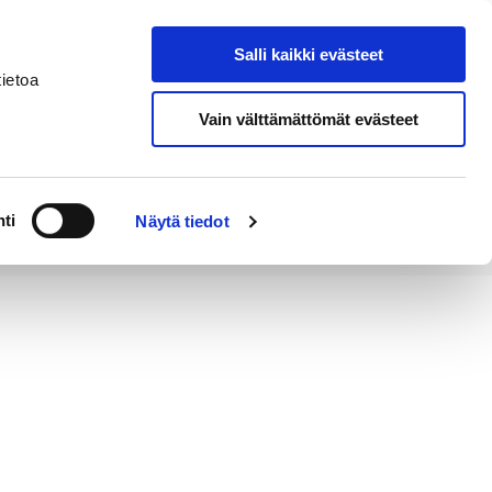
Salli kaikki evästeet
Tapahtumakalenteri
Hae sivustolta
ietoa
Vain välttämättömät evästeet
Työ ja
Kaupunki ja
rittäminen
hallinto
ti
Näytä tiedot