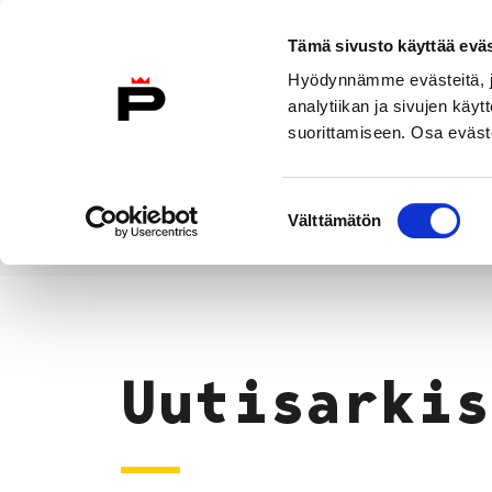
Siirry sisältöön
Tämä sivusto käyttää eväs
Suomeksi
Hyödynnämme evästeitä, jo
Etusivulle
analytiikan ja sivujen kä
suorittamiseen. Osa eväste
Asuminen ja
Kasvatu
ympäristö
koulu
Suostumuksen
Välttämätön
valinta
Uutiset
Etusivu
Uutisarkis