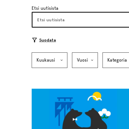
Etsi uutisista
Suodata
Kuukausi, valinta lähettää lomakkeen
Vuosi, valinta lähettää lom
Kategoria, v