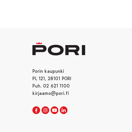
Porin kaupunki
PL 121, 28101 PORI
Puh. 02 621 1100
kirjaamo@pori.fi
Porin kaupunki Facebookissa
Avautuu uudessa välilehdessä
Porin kaupunki Instagramissa
Avautuu uudessa välilehdessä
Porin kaupunki Youtubessa
Avautuu uudessa välilehdessä
Porin kaupunki LinkedInissa
Avautuu uudessa välilehdessä