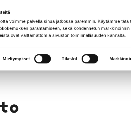
teitä
Puhelinluettelo
Anna palautetta
tta voimme palvella sinua jatkossa paremmin. Käytämme tätä t
yttökokemuksen parantamiseen, sekä kohdennetun markkinoinnin
istä ovat välttämättömiä sivuston toiminnallisuuden kannalta.
s ja
Vapaa-
Hyvinvointi
tus
aika
y
Mieltymykset
Tilastot
Markkinoin
to