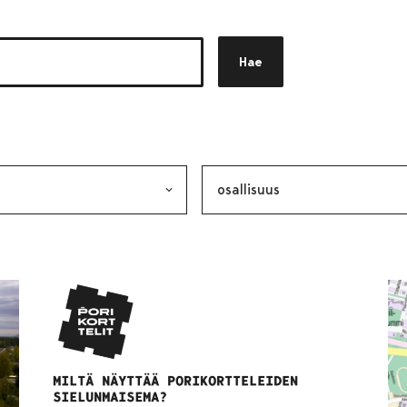
Hae
akkeen
alinta lähettää lomakkeen
Avainsana, valinta lähettää lo