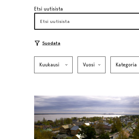
Etsi uutisista
Suodata
Kuukausi, valinta lähettää lomakkeen
Vuosi, valinta lähettää lom
Kategoria, v