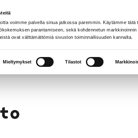
teitä
Puhelinluettelo
Anna palautetta
tta voimme palvella sinua jatkossa paremmin. Käytämme tätä t
yttökokemuksen parantamiseen, sekä kohdennetun markkinoinnin
istä ovat välttämättömiä sivuston toiminnallisuuden kannalta.
s ja
Vapaa-
Hyvinvointi
tus
aika
y
Mieltymykset
Tilastot
Markkinoin
to