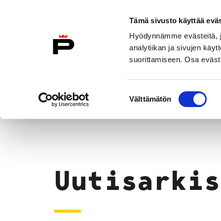
Siirry sisältöön
Tämä sivusto käyttää eväs
Suomeksi
Hyödynnämme evästeitä, jo
Etusivulle
analytiikan ja sivujen kä
suorittamiseen. Osa eväste
Asuminen ja
Kasvatu
ympäristö
koulu
Suostumuksen
Välttämätön
valinta
Uutiset
Etusivu
Uutisarkis