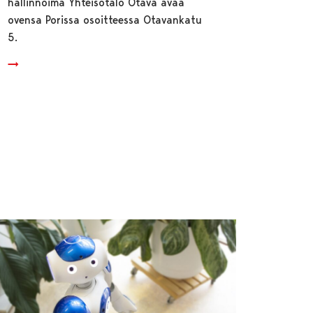
hallinnoima Yhteisötalo Otava avaa
ovensa Porissa osoitteessa Otavankatu
5.