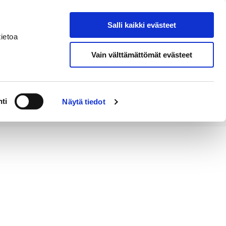
Salli kaikki evästeet
Tapahtumakalenteri
Hae sivustolta
ietoa
Vain välttämättömät evästeet
Työ ja
Kaupunki ja
rittäminen
hallinto
ti
Näytä tiedot