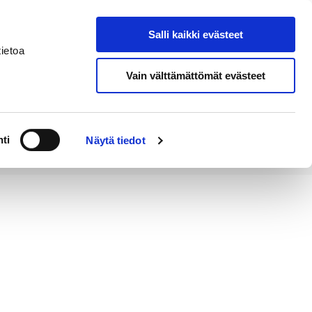
Salli kaikki evästeet
Tapahtumakalenteri
Hae sivustolta
ietoa
Vain välttämättömät evästeet
Työ ja
Kaupunki ja
rittäminen
hallinto
ti
Näytä tiedot