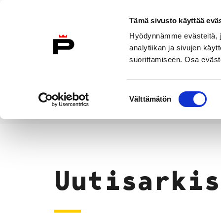
Siirry sisältöön
Tämä sivusto käyttää eväs
Suomeksi
Hyödynnämme evästeitä, jo
Etusivulle
analytiikan ja sivujen kä
suorittamiseen. Osa eväste
Asuminen ja
Kasvatu
ympäristö
koulu
Suostumuksen
Välttämätön
valinta
Uutiset
Etusivu
Uutisarkis