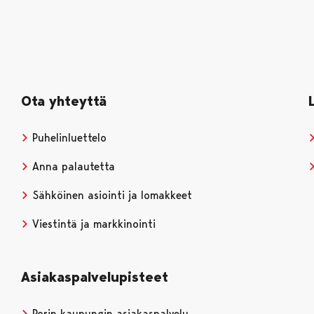
Ota yhteyttä
Puhelinluettelo
Anna palautetta
Sähköinen asiointi ja lomakkeet
Viestintä ja markkinointi
Asiakaspalvelupisteet
Porin kaupungin asiakaspalvelu