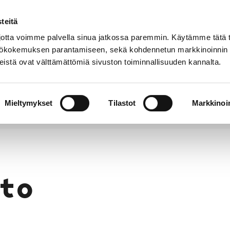
teitä
Puhelinluettelo
Anna palautetta
tta voimme palvella sinua jatkossa paremmin. Käytämme tätä t
yttökokemuksen parantamiseen, sekä kohdennetun markkinoinnin
istä ovat välttämättömiä sivuston toiminnallisuuden kannalta.
s ja
Vapaa-
Hyvinvointi
tus
aika
y
Mieltymykset
Tilastot
Markkinoin
to