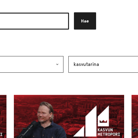
Hae
akkeen
alinta lähettää lomakkeen
Avainsana, valinta lähettää lo