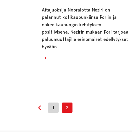
Aitajuoksija Nooralotta Neziri on
palannut kotikaupunkiinsa Poriin ja
näkee kaupungin kehityksen
positiivisena. Nezirin mukaan Pori tarjoaa
paluumuuttajille erinomaiset edellytykset
hyvään…
1
2
Edellinen sivu