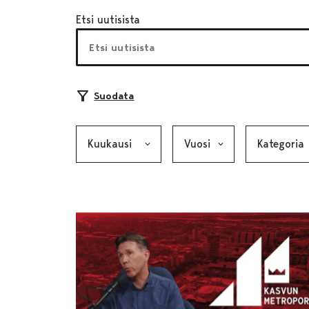
Etsi uutisista
Suodata
Kuukausi, valinta lähettää lomakkeen
Vuosi, valinta lähettää lom
Kategoria, v