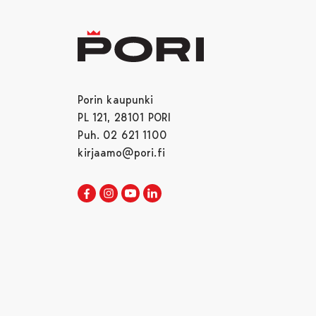
Porin kaupunki
PL 121, 28101 PORI
Puh. 02 621 1100
kirjaamo@pori.fi
Porin kaupunki Facebookissa
Avautuu uudessa välilehdessä
Porin kaupunki Instagramissa
Avautuu uudessa välilehdessä
Porin kaupunki Youtubessa
Avautuu uudessa välilehdessä
Porin kaupunki LinkedInissa
Avautuu uudessa välilehdessä