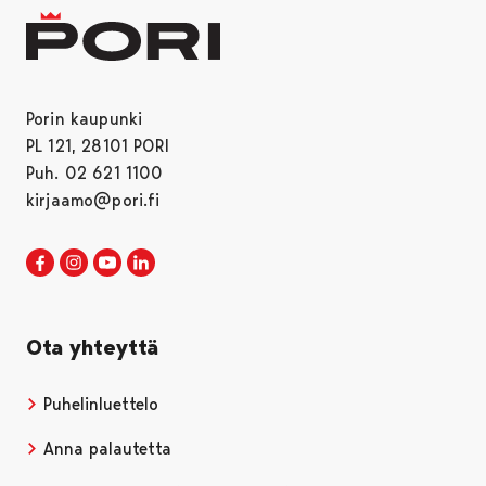
Porin kaupunki
PL 121, 28101 PORI
Puh. 02 621 1100
kirjaamo@pori.fi
Porin kaupunki Facebookissa
Avautuu uudessa välilehdessä
Porin kaupunki Instagramissa
Avautuu uudessa välilehdessä
Porin kaupunki Youtubessa
Avautuu uudessa välilehdessä
Porin kaupunki LinkedInissa
Avautuu uudessa välilehdessä
Ota yhteyttä
Puhelinluettelo
Anna palautetta