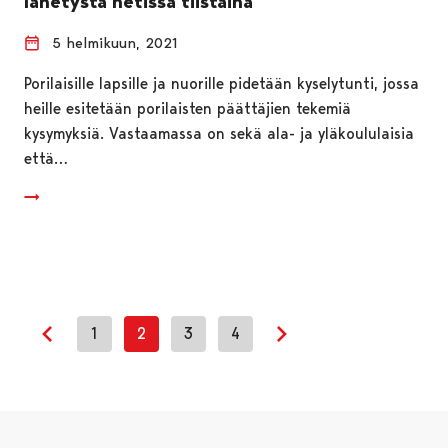
lähetystä netissä tiistaina
5 helmikuun, 2021
Porilaisille lapsille ja nuorille pidetään kyselytunti, jossa
heille esitetään porilaisten päättäjien tekemiä
kysymyksiä. Vastaamassa on sekä ala- ja yläkoululaisia
että…
1
2
3
4
Edellinen sivu
Seuraava sivu