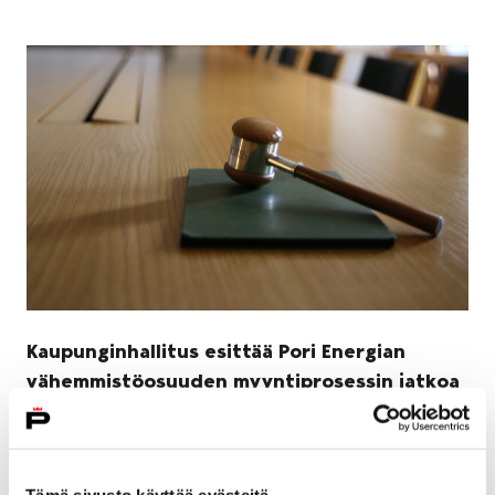
Kaupunginhallitus esittää Pori Energian
vähemmistöosuuden myyntiprosessin jatkoa
19 elokuun, 2024
Porin kaupunginhallitus käsitteli Pori Energian