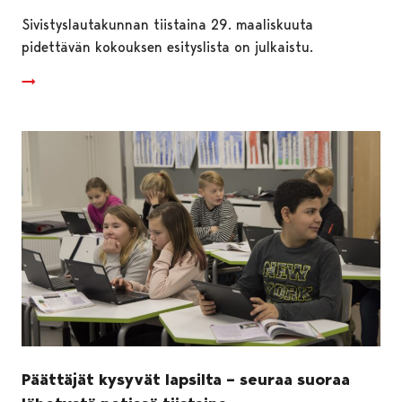
Sivistyslautakunnan tiistaina 29. maaliskuuta
pidettävän kokouksen esityslista on julkaistu.
Päättäjät kysyvät lapsilta – seuraa suoraa