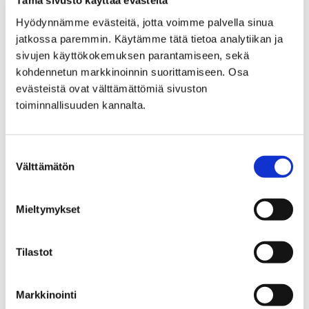
Tämä sivusto käyttää evästeitä
vähemmistöosuuden myyntiä kokouksessaan 19.
elokuuta. Kaupunginhallitus esittää
Hyödynnämme evästeitä, jotta voimme palvella sinua
kaupunginvaltuustolle yksimielisesti Pori Energian
jatkossa paremmin. Käytämme tätä tietoa analytiikan ja
myyntiprosessin jatkoa. Kaupunginvaltuusto
sivujen käyttökokemuksen parantamiseen, sekä
käsittelee…
kohdennetun markkinoinnin suorittamiseen. Osa
evästeistä ovat välttämättömiä sivuston
toiminnallisuuden kannalta.
Suostumuksen
Välttämätön
valinta
Mieltymykset
Tilastot
Markkinointi