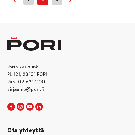
Edellinen sivu
Seuraava sivu
Porin kaupunki
PL 121, 28101 PORI
Puh. 02 621 1100
kirjaamo@pori.fi
Porin kaupunki Facebookissa
Avautuu uudessa välilehdessä
Porin kaupunki Instagramissa
Avautuu uudessa välilehdessä
Porin kaupunki Youtubessa
Avautuu uudessa välilehdessä
Porin kaupunki LinkedInissa
Avautuu uudessa välilehdessä
Ota yhteyttä