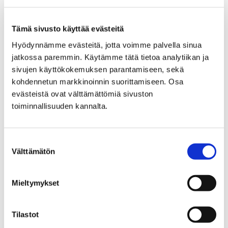
syksyllä 2023 se palvelee yli 600 koululaisen lisäksi
alueen asukkaita…
Tämä sivusto käyttää evästeitä
Hyödynnämme evästeitä, jotta voimme palvella sinua
jatkossa paremmin. Käytämme tätä tietoa analytiikan ja
sivujen käyttökokemuksen parantamiseen, sekä
kohdennetun markkinoinnin suorittamiseen. Osa
evästeistä ovat välttämättömiä sivuston
toiminnallisuuden kannalta.
Suostumuksen
Välttämätön
valinta
Mieltymykset
Asukastilaisuuksien anti korvaamatonta
Tilastot
Pori2030-valmistelussa