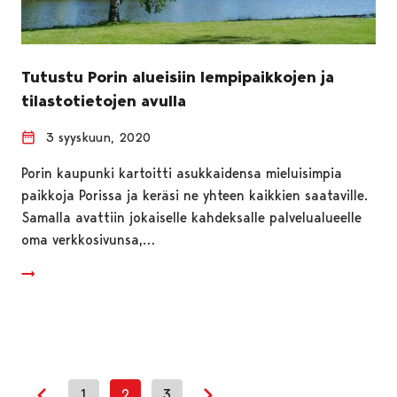
Tutustu Porin alueisiin lempipaikkojen ja
tilastotietojen avulla
3 syyskuun, 2020
Porin kaupunki kartoitti asukkaidensa mieluisimpia
paikkoja Porissa ja keräsi ne yhteen kaikkien saataville.
Samalla avattiin jokaiselle kahdeksalle palvelualueelle
oma verkkosivunsa,…
1
2
3