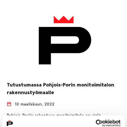
Tutustumassa Pohjois-Porin monitoimitalon
rakennustyömaalle
10 maaliskuun, 2022
Pohjois-Poriin rakentuva monitoimitalo on vielä
keskeneräinen työmaa talvisella peltoaukealla, mutta