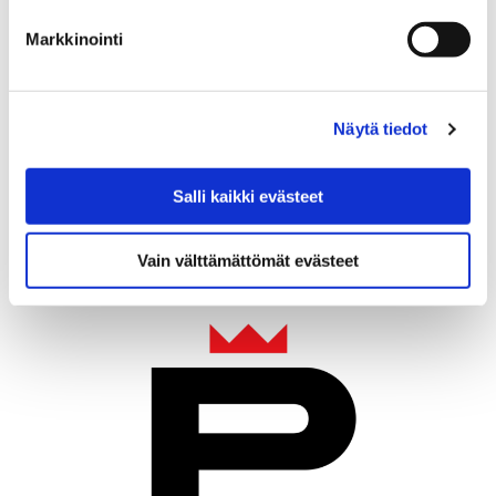
7 maaliskuun, 2022
Markkinointi
Porin kaupungin Pori2030-strategian valmistelutyöhön
osallistettiin vahvasti myös kaupungin eri alueiden
asukkaita. Jokaisella kaupungin palvelualueella
Näytä tiedot
järjestettyjen asukasiltojen koonnit ovat nyt
valmistuneet.
Salli kaikki evästeet
Vain välttämättömät evästeet